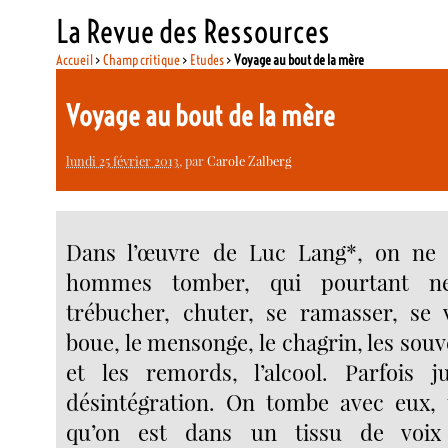
La Revue des Ressources
Accueil
>
Champ critique
>
Etudes
>
Voyage au bout de la mère
Voyage au bout de la mère
lundi 25 février 2013
, par
Carole Zalberg
Dans l’œuvre de Luc Lang*, on ne 
hommes tomber, qui pourtant n
trébucher, chuter, se ramasser, se 
boue, le mensonge, le chagrin, les souve
et les remords, l’alcool. Parfois j
désintégration. On tombe avec eux, 
qu’on est dans un tissu de voix 