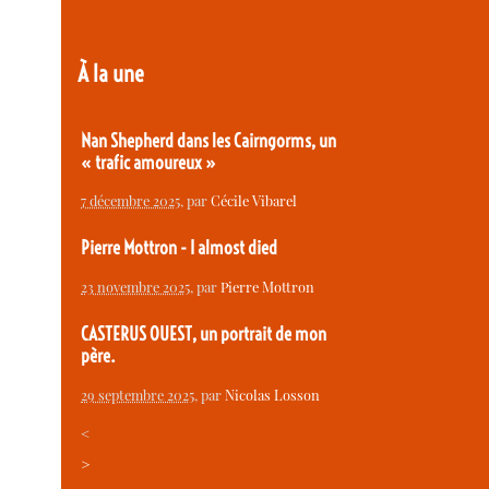
À la une
Nan Shepherd dans les Cairngorms, un
« trafic amoureux »
7 décembre 2025
, par
Cécile Vibarel
Pierre Mottron - I almost died
23 novembre 2025
, par
Pierre Mottron
CASTERUS OUEST, un portrait de mon
père.
29 septembre 2025
, par
Nicolas Losson
<
>