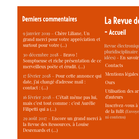
Derniers commentaires
La Revue d
-
Accueil
9 janvier 2019 –
Chère Liliane, Un
grand merci pour votre appréciation et
surtout pour votre (…)
Revue électroniqu
pluridisciplinaire 
30 décembre 2018 –
Bravo !
idées) -
En savoi
Somptueuse et riche présentation de ce
Contacts
merveilleux poète et érudit. (…)
Mentions légales
17 février 2018 –
Pour cette annonce qui
date, j’ai changé d’adresse mail :
Ours
contact : (…)
Utilisation des ar
d’auteurs
16 février 2018 –
C’était même pas lui,
mais c’est tout comme : c’est Aurélie
Inscrivez-vous à 
Filipetti qui a (…)
de la RdR
(Envoye
ni contenu)
29 août 2017 –
Encore un grand merci à
la Revue des Ressources, à Louise
Desrenards et (…)