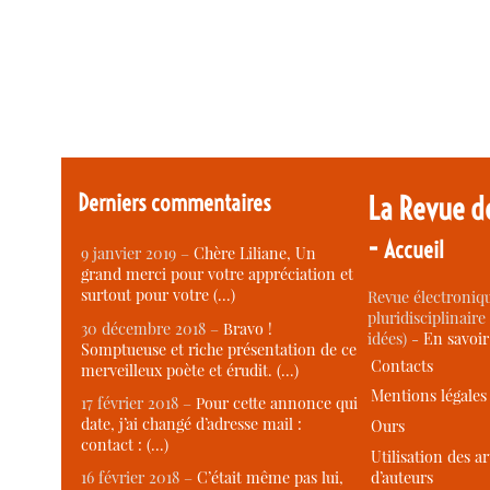
Derniers commentaires
La Revue d
-
Accueil
9 janvier 2019 –
Chère Liliane, Un
grand merci pour votre appréciation et
surtout pour votre (…)
Revue électroniqu
pluridisciplinaire 
30 décembre 2018 –
Bravo !
idées) -
En savoi
Somptueuse et riche présentation de ce
Contacts
merveilleux poète et érudit. (…)
Mentions légales
17 février 2018 –
Pour cette annonce qui
date, j’ai changé d’adresse mail :
Ours
contact : (…)
Utilisation des ar
d’auteurs
16 février 2018 –
C’était même pas lui,