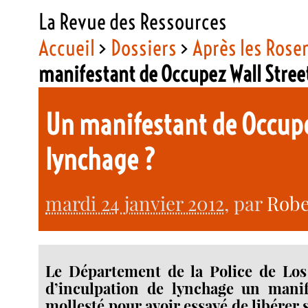
La Revue des Ressources
Accueil
>
Dossiers
>
Après les Rose
manifestant de Occupez Wall Stree
Un manifestant de Occupe
lynchage ?
mardi 24 janvier 2012
, par
Robe
Le Département de la Police de Los
d’inculpation de lynchage un man
mollesté pour avoir essayé de libérer