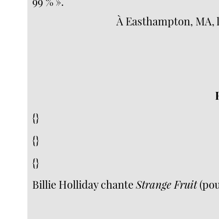
99 % ».
À Easthampton, MA, l
{}
{}
{}
Billie Holliday chante
Strange Fruit
(pou