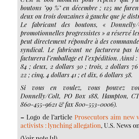
boutons "99 %" en décembre ; 125 me furent
deux ou trois douzaines à gauche que je dist
Le fabricant des boutons, « Donnelly/
promotionnelles progressistes » a réservé les 
peut directement répondre à des commandes.
syndical. Le fabricant ne facturera pas l
facturera l’emballage et l’expédition. Ainsi :
84 ; deux, 2 dollars 30 ; trois, 2 dollars 76
22 ; cinq, 4 dollars 41 ; et dix, 6 dollars 38.
Si vous en voulez, vous pouvez vo
Donnelly/Colt, PO Box 188, Hampton, CT
860-455-9621 & fax 800-553-0006).
–
Logo de l’article
Prosecutors aim new 
activists : lynching allegation
, U.S. News 
(Voir note [1])