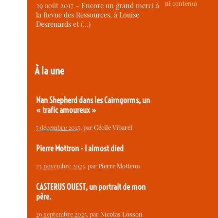
ni contenu)
29 août 2017 –
Encore un grand merci à
la Revue des Ressources, à Louise
Desrenards et (…)
À la une
Nan Shepherd dans les Cairngorms, un
« trafic amoureux »
7 décembre 2025
, par
Cécile Vibarel
Pierre Mottron - I almost died
23 novembre 2025
, par
Pierre Mottron
CASTERUS OUEST, un portrait de mon
père.
29 septembre 2025
, par
Nicolas Losson