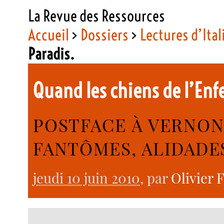
La Revue des Ressources
Accueil
>
Dossiers
>
Lectures d’Ital
Paradis.
Quand les chiens de l’En
POSTFACE À VERNON 
FANTÔMES, ALIDADES,
jeudi 10 juin 2010
, par
Olivier 