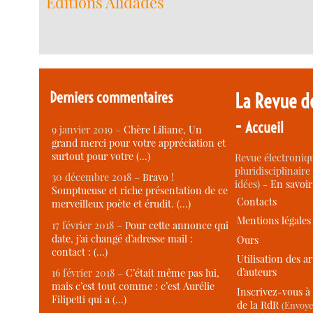
Editions Alidades
Derniers commentaires
La Revue d
-
Accueil
9 janvier 2019 –
Chère Liliane, Un
grand merci pour votre appréciation et
surtout pour votre (…)
Revue électroniqu
pluridisciplinaire 
30 décembre 2018 –
Bravo !
idées) -
En savoi
Somptueuse et riche présentation de ce
Contacts
merveilleux poète et érudit. (…)
Mentions légales
17 février 2018 –
Pour cette annonce qui
date, j’ai changé d’adresse mail :
Ours
contact : (…)
Utilisation des ar
d’auteurs
16 février 2018 –
C’était même pas lui,
mais c’est tout comme : c’est Aurélie
Inscrivez-vous à 
Filipetti qui a (…)
de la RdR
(Envoye