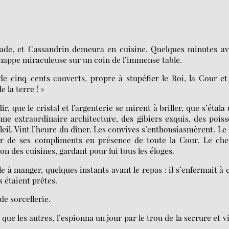
nade, et Cassandrin demeura en cuisine. Quelques minutes a
a nappe miraculeuse sur un coin de l’immense table.
 cinq-cents couverts, propre à stupéfier le Roi, la Cour et
 la terre ! »
, que le cristal et l’argenterie se mirent à briller, que s’étala
’une extraordinaire architecture, des gibiers exquis, des pois
oleil. Vint l’heure du dîner. Les convives s’enthousiasmèrent. Le
rer de ses compliments en présence de toute la Cour. Le che
on des cuisines, gardant pour lui tous les éloges.
e à manger, quelques instants avant le repas : il s’enfermait à c
s étaient prêtes.
e sorcellerie.
e les autres, l’espionna un jour par le trou de la serrure et vi