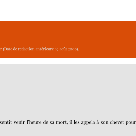
er
(Date de rédaction antérieure : 9 août 2009).
l sentit venir l’heure de sa mort, il les appela à son chevet pou