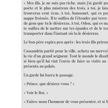
« Mes fils, je ne suis pas riche, mais j’ai gardé
poète et le plus miséreux des trois, à toi, je la
trouveras cent écus. A toi, Samsonet, qui es pa
nappe froissée. Il te suffira de l’étendre par ter
de gens que tu le désireras. A toi, Odon, qui es ma
te suffira de le mettre sur tes épaules et de le te
transporter dans l’instant où tu le désireras.
Le bon père expira peu après : les trois fils prire
Cassandrin partit pour la ville, acheta un mervei
la vie d’un grand seigneur. Tout le monde le disai
si bien qu’il lui vint l’envie de faire sa visite a
présenta au palais.
Un garde lui barra le passage.
« Prince, que désirez-vous ? »
« Voir le Roi. »
« Faites-nous l’honneur de vous présenter, et si S