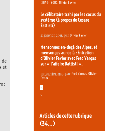
,
(1846-1908)
Olivier Favier
Le célibataire trahi par les cocus du
système (à propos de Cesare
Battisti)
21 janvier 2011
, par
Olivier Favier
Mensonges en-deçà des Alpes, et
mensonges au-delà : Entretien
d’Olivier Favier avec Fred Vargas
s de
sur « l’affaire Battisti ».
s et
1er janvier 2011
, par
,
Fred Vargas
Olivier
Favier
s :
<
>
Articles de cette rubrique
(34…)