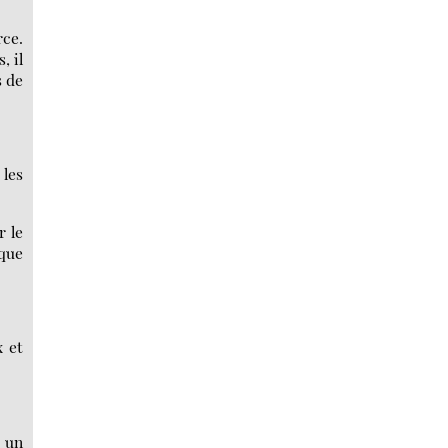
rce.
, il
s de
 les
r le
 que
x et
t un