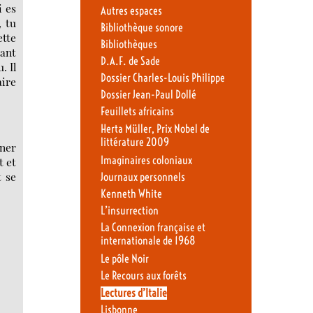
i es
Autres espaces
, tu
Bibliothèque sonore
ette
Bibliothèques
tant
D.A.F. de Sade
. Il
Dossier Charles-Louis Philippe
aire
Dossier Jean-Paul Dollé
Feuillets africains
Herta Müller, Prix Nobel de
littérature 2009
ener
Imaginaires coloniaux
t et
t se
Journaux personnels
Kenneth White
L’insurrection
La Connexion française et
internationale de 1968
Le pôle Noir
Le Recours aux forêts
Lectures d’Italie
Lisbonne