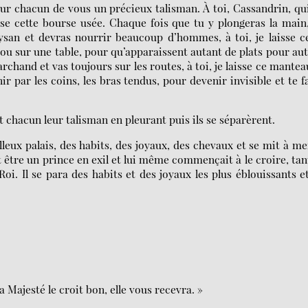
 pour chacun de vous un précieux talisman. À toi, Cassandrin, qu
isse cette bourse usée. Chaque fois que tu y plongeras la main
ysan et devras nourrir beaucoup d’hommes, à toi, je laisse c
re ou sur une table, pour qu’apparaissent autant de plats pour au
rchand et vas toujours sur les routes, à toi, je laisse ce manteau
nir par les coins, les bras tendus, pour devenir invisible et te f
nt chacun leur talisman en pleurant puis ils se séparèrent.
lleux palais, des habits, des joyaux, des chevaux et se mit à m
t être un prince en exil et lui même commençait à le croire, tan
u Roi. Il se para des habits et des joyaux les plus éblouissants e
a Majesté le croit bon, elle vous recevra. »