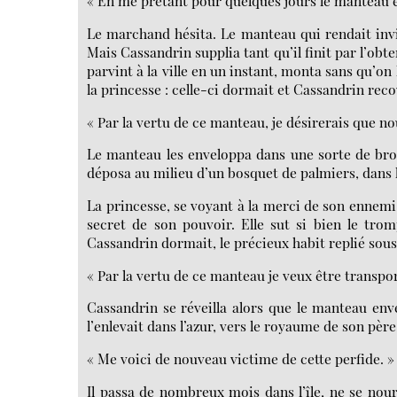
« En me prêtant pour quelques jours le manteau 
Le marchand hésita. Le manteau qui rendait invis
Mais Cassandrin supplia tant qu’il finit par l’obte
parvint à la ville en un instant, monta sans qu’on 
la princesse : celle-ci dormait et Cassandrin rec
« Par la vertu de ce manteau, je désirerais que no
Le manteau les enveloppa dans une sorte de brou
déposa au milieu d’un bosquet de palmiers, dans le
La princesse, se voyant à la merci de son ennemi, 
secret de son pouvoir. Elle sut si bien le tro
Cassandrin dormait, le précieux habit replié sous 
« Par la vertu de ce manteau je veux être transpo
Cassandrin se réveilla alors que le manteau env
l’enlevait dans l’azur, vers le royaume de son père
« Me voici de nouveau victime de cette perfide. » 
Il passa de nombreux mois dans l’île, ne se nouri