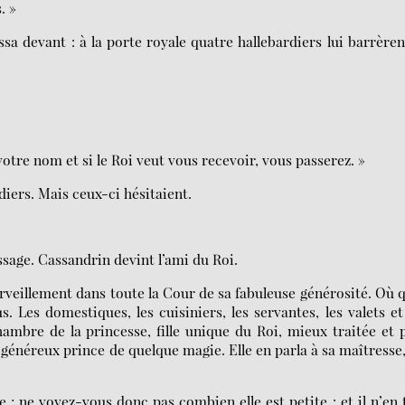
. »
ssa devant : à la porte royale quatre hallebardiers lui barrèren
votre nom et si le Roi veut vous recevoir, vous passerez. »
diers. Mais ceux-ci hésitaient.
assage. Cassandrin devint l’ami du Roi.
rveillement dans toute la Cour de sa fabuleuse générosité. Où q
s. Les domestiques, les cuisiniers, les servantes, les valets et
ambre de la princesse, fille unique du Roi, mieux traitée et 
généreux prince de quelque magie. Elle en parla à sa maîtresse
e ; ne voyez-vous donc pas combien elle est petite : et il n’en 