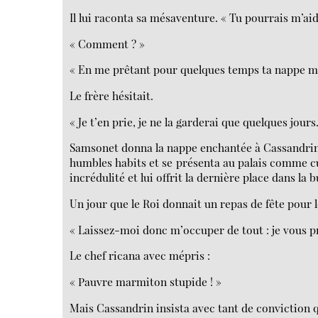
Il lui raconta sa mésaventure. « Tu pourrais m’aid
« Comment ? »
« En me prêtant pour quelques temps ta nappe m
Le frère hésitait.
« Je t’en prie, je ne la garderai que quelques jours
Samsonet donna la nappe enchantée à Cassandrin, l
humbles habits et se présenta au palais comme cui
incrédulité et lui offrit la dernière place dans la 
Un jour que le Roi donnait un repas de fête pour 
« Laissez-moi donc m’occuper de tout : je vous 
Le chef ricana avec mépris :
« Pauvre marmiton stupide ! »
Mais Cassandrin insista avec tant de conviction qu