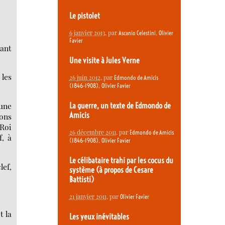
Le pistolet
6 janvier 2013
, par
,
Ascanio Celestini
Olivier
Favier
vant
Une visite à Jules Verne
 les
26 juin 2012
, par
Edmondo de Amicis
,
(1846-1908)
Olivier Favier
 une
La guerre, un texte de Edmondo de
Amicis
sons
 Roi
26 décembre 2011
, par
Edmondo de Amicis
f, à
,
(1846-1908)
Olivier Favier
Le célibataire trahi par les cocus du
lef,
système (à propos de Cesare
Battisti)
21 janvier 2011
, par
Olivier Favier
t la
Les yeux inévitables