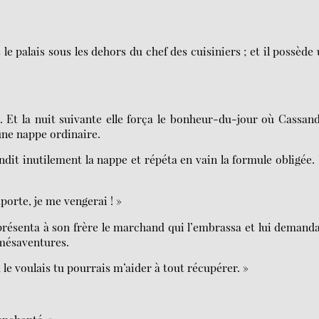
le palais sous les dehors du chef des cuisiniers ; et il possède
 Et la nuit suivante elle força le bonheur-du-jour où Cassan
une nappe ordinaire.
dit inutilement la nappe et répéta en vain la formule obligée.
orte, je me vengerai ! »
se présenta à son frère le marchand qui l’embrassa et lui demand
s mésaventures.
u le voulais tu pourrais m’aider à tout récupérer. »