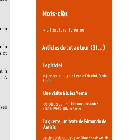
Mots-clés
sera
•
Littérature italienne
r la
Articles de cet auteur
(31…)
s et
Le pistolet
nt à
6 janvier 2013
, par
,
Ascanio Celestini
Olivier
. À
Favier
Une visite à Jules Verne
26 juin 2012
, par
Edmondo de Amicis
 ses
,
(1846-1908)
Olivier Favier
La guerre, un texte de Edmondo de
Amicis
26 décembre 2011
, par
Edmondo de Amicis