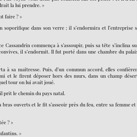
rait la lui prendre. »
t faire ? »
n soporifique dans son verre ; il s’endormira et l’entreprise 
ince Cassandrin commença à s’assoupir, puis sa tête s’inclina su
convives, il s’endormit. Il fut porté dans une chambre du palai
orta à sa maîtresse. Puis, d’un commun accord, elles confière
 et le firent déposer hors des murs, dans un champ désert
uel tour on lui avait joué.
 il prit le chemin du pays natal.
 à bras ouverts et le fit s’asseoir près du feu, entre sa femme et
tée ? »
nfantins. »