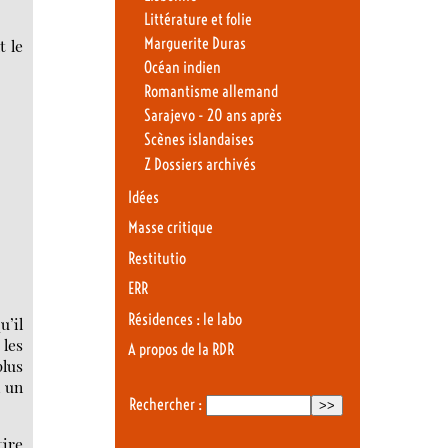
Littérature et folie
Marguerite Duras
t le
Océan indien
Romantisme allemand
Sarajevo - 20 ans après
Scènes islandaises
Z Dossiers archivés
Idées
Masse critique
Restitutio
ERR
Résidences : le labo
u’il
 les
A propos de la RDR
plus
, un
Rechercher :
tire