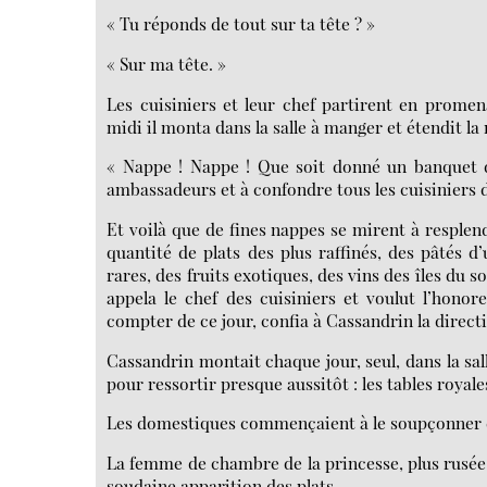
« Tu réponds de tout sur ta tête ? »
« Sur ma tête. »
Les cuisiniers et leur chef partirent en prome
midi il monta dans la salle à manger et étendit l
« Nappe ! Nappe ! Que soit donné un banquet de
ambassadeurs et à confondre tous les cuisiniers de
Et voilà que de fines nappes se mirent à resplendir
quantité de plats des plus raffinés, des pâtés d
rares, des fruits exotiques, des vins des îles du s
appela le chef des cuisiniers et voulut l’hono
compter de ce jour, confia à Cassandrin la directi
Cassandrin montait chaque jour, seul, dans la sall
pour ressortir presque aussitôt : les tables royale
Les domestiques commençaient à le soupçonner d
La femme de chambre de la princesse, plus rusée qu
soudaine apparition des plats.