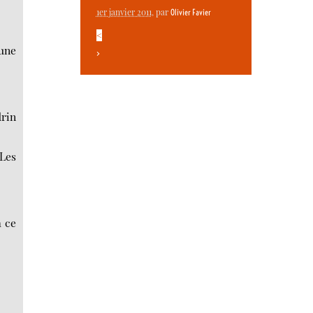
1er janvier 2011
, par
Olivier Favier
<
 une
>
drin
 Les
a ce