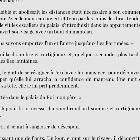
enchanté. »
ible et abolissait les distances était nécessaire à son comme
nir. Avec le manteau ouvert et tenu par les coins, les bras tendus
le vit les escaliers du palais, s’introduisit dans les appartement
ouvrit son visage avec un bout du manteau.
us soyons emportés l’un et l’autre jusqu’aux Iles Fortunées. »
illard sombre et vertigineux et, quelques secondes plus tard,
s îles lointaines.
feignit de se résigner à l’exil avec lui, mais ceci pour découvri
mper qu’elle lui arracha la confidence du manteau. Une nuit
sa tête, elle le lui prit prudemment.
rtée dans le palais du Roi mon père. »
eloppait la princesse dans un brouillard sombre et vertigineu
.
Et il se mit à sangloter de désespoir.
ssant que de fruits. Un jour, errant sur le rivage, il découvri