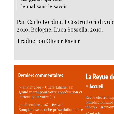
le mal sans le savoir
Par Carlo Bordini, I Costruttori di vulc
2010, Bologne, Luca Sossella, 2010.
Traduction Olivier Favier
Derniers commentaires
La Revue d
-
Accueil
9 janvier 2019 –
Chère Liliane, Un
grand merci pour votre appréciation et
surtout pour votre (…)
Revue électroniqu
pluridisciplinaire 
30 décembre 2018 –
Bravo !
idées) -
En savoi
Somptueuse et riche présentation de ce
Contacts