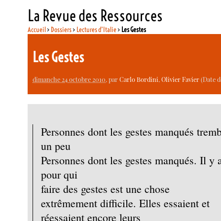
La Revue des Ressources
Accueil
>
Dossiers
>
Lectures d’Italie
>
Les Gestes
Les Gestes
dimanche 24 octobre 2010
, par
Carlo Bordini
,
Olivier Favier
(Date d
Personnes dont les gestes manqués tremb
un peu
Personnes dont les gestes manqués. Il y 
pour qui
faire des gestes est une chose
extrêmement difficile. Elles essaient et
réessaient encore leurs