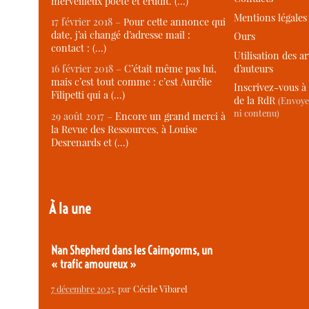
merveilleux poète et érudit. (…)
Mentions légales
17 février 2018 –
Pour cette annonce qui
date, j’ai changé d’adresse mail :
Ours
contact : (…)
Utilisation des ar
d’auteurs
16 février 2018 –
C’était même pas lui,
mais c’est tout comme : c’est Aurélie
Inscrivez-vous à 
Filipetti qui a (…)
de la RdR
(Envoye
ni contenu)
29 août 2017 –
Encore un grand merci à
la Revue des Ressources, à Louise
Desrenards et (…)
À la une
Nan Shepherd dans les Cairngorms, un
« trafic amoureux »
7 décembre 2025
, par
Cécile Vibarel