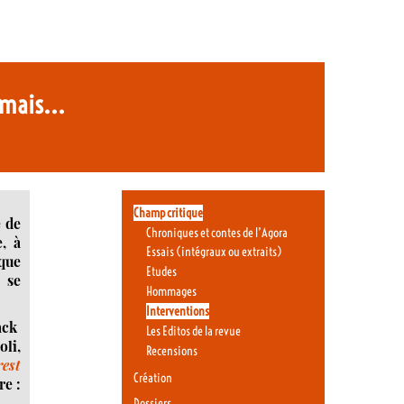
, mais...
Champ critique
e de
Chroniques et contes de l’Agora
, à
Essais (intégraux ou extraits)
 que
Etudes
 se
Hommages
Interventions
ack
Les Editos de la revue
oli,
Recensions
rest
Création
e :
Dossiers