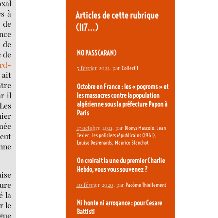
oxal
es à
Articles de cette rubrique
s de
(117…)
ance
 de
NO PASS(ARAN)
e de
rd-
5 février 2022
, par
Collectif
 ait
âtre
Octobre en France : les « pogroms » et
r il
les massacres contre la population
algérienne sous la préfecture Papon à
 Les
Paris
mier
rmée
17 octobre 2021
, par
,
Dionys Mascolo
Jean
peut
,
,
Texier
Les policiers républicains (1961)
,
Louise Desrenards
Maurice Blanchot
enne
On croirait la une du premier Charlie
Hebdo, vous vous souvenez ?
aise
eure
10 février 2020
, par
Pacôme Thiellement
é la
Ni honte ni arrogance : pour Cesare
r le
Battisti
ague