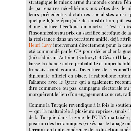
stratégique le mieux armé du monde contre l’én
de partenaires néo-libéraux aux côtés des dern
leurs précédentes dictatures socialistes ainsi
quelque lignée épargnée de constitution, pût e
d’une culture héroïque du martyr. C’est-à-dir
l’insoumission au prix du sacrifice héroïque de la
la résistance dans un territoire unifié, déjà attr
Henri Lévy
intervenant directement pour la caus
été commandé par le CIA pour déclencher la guerr
(lui) séduisant Antoine (Sarkozy) et César (Hilary 
laisse la chance entre probabilité et improbabili
français ayant commis l’aventure de reconnaîtr
diplomate officiel en place, l’arabophone Antoi
l’alliance avec le Qatar, qui a également reco
dire commerce ou pas, campagne électorale ou p
marquèrent le lien d’un engagement concret, radic
Comme la Turquie revendique à la fois le soutien
— qui l’a maltraitée à plusieurs reprises, (mais l
de la Turquie dans la zone de l’OTAN maîtrisée p
position des britanniques (vexés par le tapage mé
terrain), en toute cohérence de la direction amé