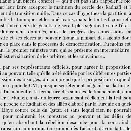
lable à un blocus concret — qui n’est pas sans rappeler le bl
ur leur faire accepter le maintien du cercle des Kadhafi et 
t de transition unifié. Dans ce cas d’hypothèse la partition, 
 les britanniques et les américains, mais de toutes façons ref
h entre deux dirigeants, ne serait plus significative de l’état
militairement dominés, ainsi le progrès des concessions fai
stie et ses clercs au pouvoir (pour la plupart des agents dou
ser en place dans le processus de démocratisation. Du moins es
an, le premier ministre turc qui se présente en intermédiaire
 est en situation de les arbitrer et les convaincre..
n par ses représentants officiels, pour agréer la propositio
u pouvoir, telle qu’elle a été édifiée par les différentes partie
ission des insurgés, on comprend que la proposition turque d
 leurre pour le CNT, puisque secrètement négocié par la force
 de l’armement et la fermeture des sources de financement, c
tler à Munich, mais un leurre organisant réellement la trahiso
le proche de Kadhafi et des alliés élaboré par la Turquie en que
 Libye contre celle du Qatar, et sans lequel rien ne pourrai
e pour maintenir les monstres au pouvoir et les délier de
le qu’en absorbant la rébellion désarmée pour la contraind
ransition compromis (corrompu dès l’accord, d’avoir fait sil