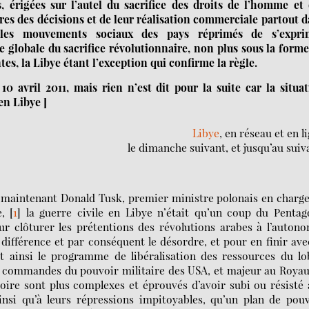
, érigées sur l’autel du sacrifice des droits de l’homme et
ures des décisions et de leur réalisation commerciale partout 
es mouvements sociaux des pays réprimés de s’expri
 globale du sacrifice révolutionnaire, non plus sous la form
es, la Libye étant l’exception qui confirme la règle.
10 avril 2011, mais rien n’est dit pour la suite car la situa
en Libye ]
Libye
, en réseau et en l
le dimanche suivant, et jusqu’au suiv
e maintenant Donald Tusk, premier ministre polonais en charg
,
[
1
]
la guerre civile en Libye n’était qu’un coup du Pentag
our clôturer les prétentions des révolutions arabes à l’auton
différence et par conséquent le désordre, et pour en finir ave
nt ainsi le programme de libéralisation des ressources du l
x commandes du pouvoir militaire des USA, et majeur au Roya
toire sont plus complexes et éprouvés d’avoir subi ou résisté
ainsi qu’à leurs répressions impitoyables, qu’un plan de pou