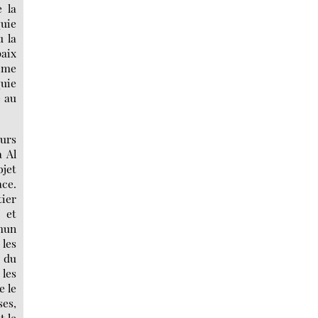
 la
quie
u la
paix
gime
quie
e au
ours
à Al
jet
ace.
ier
, et
mmun
les
 du
 les
e le
ses,
t le