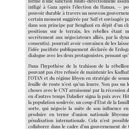
forme d’une sanction multi-directionnelle assimi
infligé à Gaza après l’élection du Hamas, — po
pouvoir durable à travers un nouveau gouvernemen
certain moment suggérée par Saïf et envisagée par
dans son principe par Benghazi en dépit d’un clas
positions sur le terrain, les rebelles étant 
secrètement aux négociateurs alliés, par la dyna
consentis), pourrait avoir convaincu de les lais
l’idée pacifiste publiquement déclarée de Erdog
dialogue avec les deux protagonistes, pensant qu’il
Dans l’hypothèse de la trahison de la rébellio
pouvant pas être refusée de maintenir les Kadhafi a
l’OTAN et du régime libyen en stratégie de soum
feuille de route n’est qu’un leurre. Non pas un
choses avec le CNT arraisonné par la récession
en d’autres temps Daladier signa la paix avec Hi
la population soulevée, un coup d’État de la famil
sorte, qui négocie la suite de son influence en
produire en terme d’union nationale libyenn
pénalisation internationale. Cela n’est possib
collaborer dans le cadre d’un gouvernement de t