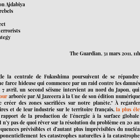
on Ajdabiya
rebels
ect
errorists
ategy
The Guardian, 31 mars 2011, 11
 de la centrale de Fukushima poursuivent de se répandre
 une farce hideuse qui commence par un raid contre les damné
et 7 avril, un second séisme intervient au nord du Japon, qu
jour
arborée par Al Jazeeera à la Une de son édition numériqu
 créer des zones sacrifiées sur notre planète." À regarder
es et de leur industrie sur le territoire français,
la plus él
apport de la production de l’énergie à la surface globale
il n’y pas de quoi rêver sur la résolution du problème en 20 a
équences prévisibles et d’autant plus imprévisibles du nucléa
ponentiellement les catastrophes naturelles à la catastroph