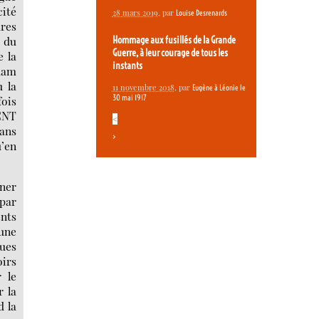
ité
28 mars 2019
, par
Louise Desrenards
dres
e du
Hommage aux fusillés de la Grande
Guerre, à leur courage de tous les
e la
instants
 dam
ù la
11 novembre 2018
, par
Eugène à Léonie le
30 mai 1917
fois
 CNT
<
dans
>
u’en
rner
 par
nts
(une
ques
oirs
 le
r la
d la