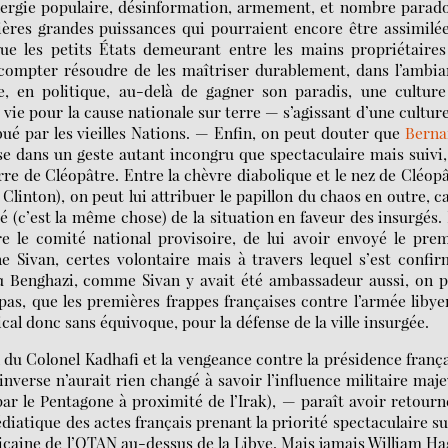
ergie populaire, désinformation, armement, et nombre parad
ières grandes puissances qui pourraient encore être assimilé
 que les petits États demeurant entre les mains propriétaire
scompter résoudre de les maîtriser durablement, dans l’ambi
e, en politique, au-delà de gagner son paradis, une culture
 vie pour la cause nationale sur terre — s’agissant d’une cultur
ibué par les vieilles Nations. — Enfin, on peut douter que
Berna
e dans un geste autant incongru que spectaculaire mais suivi,
e de Cléopâtre. Entre la chèvre diabolique et le nez de Cléop
Clinton), on peut lui attribuer le papillon du chaos en outre, ca
té (c’est la même chose) de la situation en faveur des insurgés.
e le comité national provisoire, de lui avoir envoyé le pre
ne Sivan, certes volontaire mais à travers lequel s’est confi
nnu Benghazi, comme Sivan y avait été ambassadeur aussi, on 
as, que les premières frappes françaises contre l’armée liby
al donc sans équivoque, pour la défense de la ville insurgée.
 du Colonel Kadhafi et la vengeance contre la présidence franç
’inverse n’aurait rien changé à savoir l’influence militaire maj
ar le Pentagone à proximité de l’Irak), — paraît avoir retourn
diatique des actes français prenant la priorité spectaculaire su
ricaine de l’OTAN au-dessus de la Libye. Mais jamais William H