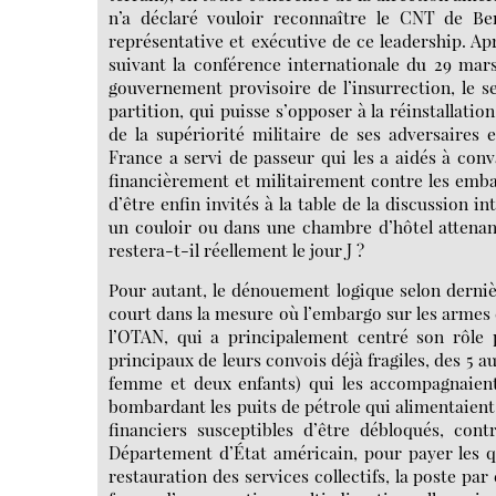
n’a déclaré vouloir reconnaître le CNT de Be
représentative et exécutive de ce leadership. 
suivant la conférence internationale du 29 mar
gouvernement provisoire de l’insurrection, le se
partition, qui puisse s’opposer à la réinstallat
de la supériorité militaire de ses adversaires 
France a servi de passeur qui les a aidés à conva
financièrement et militairement contre les emb
d’être enfin invités à la table de la discussion i
un couloir ou dans une chambre d’hôtel attenan
restera-t-il réellement le jour J ?
Pour autant, le dénouement logique selon dernière
court dans la mesure où l’embargo sur les armes d
l’OTAN, qui a principalement centré son rôle 
principaux de leurs convois déjà fragiles, des 5 au
femme et deux enfants) qui les accompagnaient 
bombardant les puits de pétrole qui alimentaient 
financiers susceptibles d’être débloqués, co
Département d’État américain, pour payer les qu
restauration des services collectifs, la poste pa