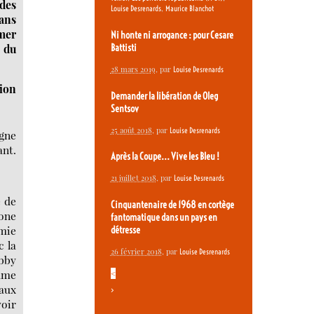
 des
,
Louise Desrenards
Maurice Blanchot
dans
mer
Ni honte ni arrogance : pour Cesare
e du
Battisti
28 mars 2019
, par
Louise Desrenards
tion
Demander la libération de Oleg
Sentsov
25 août 2018
, par
Louise Desrenards
igne
ant.
Après la Coupe... Vive les Bleu !
21 juillet 2018
, par
Louise Desrenards
e de
Cinquantenaire de 1968 en cortège
one
fantomatique dans un pays en
omie
détresse
c la
26 février 2018
, par
Louise Desrenards
obby
ume
<
 aux
>
voir