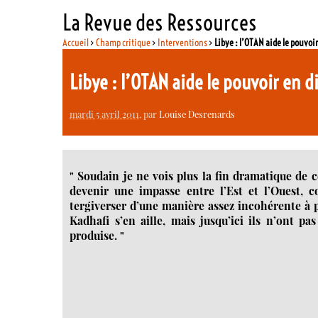
La Revue des Ressources
Accueil
>
Champ critique
>
Interventions
>
Libye : l’OTAN aide le pouvoi
Libye : l’OTAN aide le pouvoir en 
mardi 5 avril 2011
, par
Louise Desrenards
" Soudain je ne vois plus la fin dramatique de ce
devenir une impasse entre l’Est et l’Ouest, 
tergiverser d’une manière assez incohérente à p
Kadhafi s’en aille, mais jusqu’ici ils n’ont 
produise. "