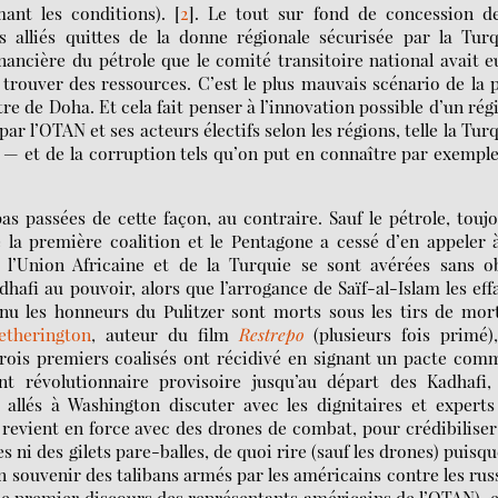
mant les conditions).
[
2
]
. Le tout sur fond de concession de
es alliés quittes de la donne régionale sécurisée par la Tur
nancière du pétrole que le comité transitoire national avait e
trouver des ressources. C’est le plus mauvais scénario de la 
tre de Doha. Et cela fait penser à l’innovation possible d’un ré
r l’OTAN et ses acteurs électifs selon les régions, telle la Tur
 — et de la corruption tels qu’on put en connaître par exempl
as passées de cette façon, au contraire. Sauf le pétrole, touj
 la première coalition et le Pentagone a cessé d’en appeler 
 l’Union Africaine et de la Turquie se sont avérées sans ob
hafi au pouvoir, alors que l’arrogance de Saïf-al-Islam les eff
u les honneurs du Pulitzer sont morts sous les tirs de mort
therington
, auteur du film
Restrepo
(plusieurs fois primé)
 trois premiers coalisés ont récidivé en signant un pacte co
 révolutionnaire provisoire jusqu’au départ des Kadhafi, 
allés à Washington discuter avec les dignitaires et experts
revient en force avec des drones de combat, pour crédibiliser
 ni des gilets pare-balles, de quoi rire (sauf les drones) puisqu
en souvenir des talibans armés par les américains contre les rus
le premier discours des représentants américains de l’OTAN), e