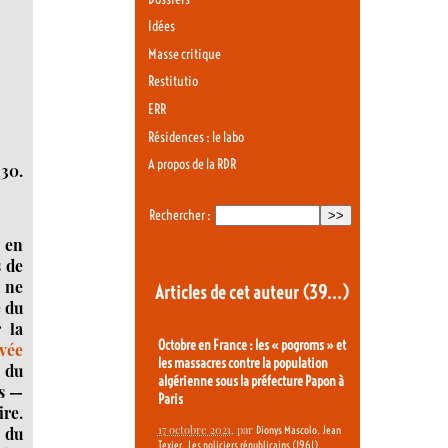
Idées
Masse critique
Restitutio
ERR
Résidences : le labo
A propos de la RDR
h30.
Rechercher :
 en
s de
i ne
Articles de cet auteur
(39…)
e du
 la
Octobre en France : les « pogroms » et
evée
les massacres contre la population
 du
algérienne sous la préfecture Papon à
ns —
Paris
ire.
17 octobre 2021
, par
,
e du
Dionys Mascolo
Jean
,
,
Texier
Les policiers républicains (1961)