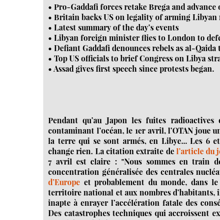
• Pro-Gaddafi forces retake Brega and advance 
• Britain backs US on legality of arming Libyan 
• Latest summary of the day’s events
• Libyan foreign minister flies to London to def
• Defiant Gaddafi denounces rebels as al-Qaida t
• Top US officials to brief Congress on Libya str
• Assad gives first speech since protests began.
Pendant qu’au Japon les fuites radioactives
contaminant l’océan, le 1er avril, l’OTAN joue
la terre qui se sont armés, en Libye... Les 6 
change rien. La citation extraite de
l’article du 
7 avril est claire : "Nous sommes en train de
concentration généralisée des centrales nucléair
d’Europe
et probablement du monde, dans le r
territoire national et aux nombres d’habitants, 
inapte à enrayer l’accélération fatale des cons
Des catastrophes techniques qui accroissent ex