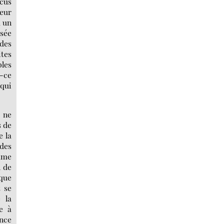
ocus
leur
à un
usée
 des
tes
bles
t-ce
 qui
n ne
s de
e la
 des
omme
n de
lque
t se
 la
re à
ence