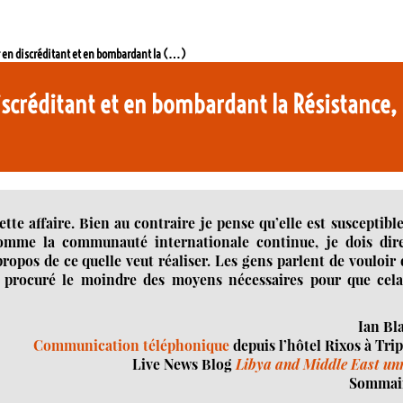
r en discréditant et en bombardant la (…)
discréditant et en bombardant la Résistance
tte affaire. Bien au contraire je pense qu’elle est susceptibl
comme la communauté internationale continue, je dois dire
ropos de ce quelle veut réaliser. Les gens parlent de vouloir
pas procuré le moindre des moyens nécessaires pour que cela
Ian Bl
Communication téléphonique
depuis l’hôtel Rixos à Trip
Live News Blog
Libya and Middle East un
Sommair