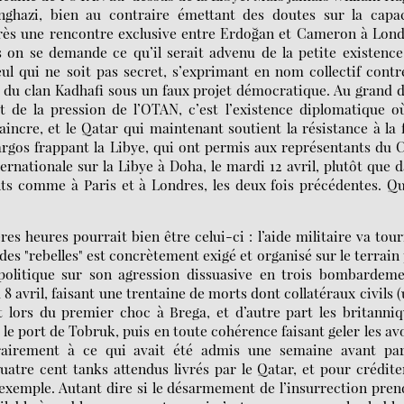
nghazi, bien au contraire émettant des doutes sur la capac
Après une rencontre exclusive entre Erdoğan et Cameron à Lon
s on se demande ce qu’il serait advenu de la petite existenc
ul qui ne soit pas secret, s’exprimant en nom collectif contr
ion du clan Kadhafi sous un faux projet démocratique. Au grand
et de la pression de l’OTAN, c’est l’existence diplomatique o
incre, et le Qatar qui maintenant soutient la résistance à la 
argos frappant la Libye, qui ont permis aux représentants du
nternationale sur la Libye à Doha, le mardi 12 avril, plutôt que 
ts comme à Paris et à Londres, les deux fois précédentes. Q
s heures pourrait bien être celui-ci : l’aide militaire va tou
es "rebelles" est concrètement exigé et organisé sur le terrain
politique sur son agression dissuasive en trois bombardeme
 8 avril, faisant une trentaine de morts dont collatéraux civils 
lors du premier choc à Brega, et d’autre part les britanni
le port de Tobruk, puis en toute cohérence faisant geler les av
ntrairement à ce qui avait été admis une semaine avant par
atre cent tanks attendus livrés par le Qatar, et pour crédite
r exemple. Autant dire si le désarmement de l’insurrection pren