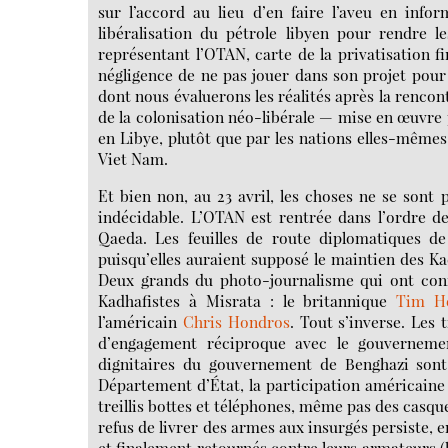
sur l’accord au lieu d’en faire l’aveu en infor
libéralisation du pétrole libyen pour rendre l
représentant l’OTAN, carte de la privatisation fi
négligence de ne pas jouer dans son projet pour 
dont nous évaluerons les réalités après la rencon
de la colonisation néo-libérale — mise en œuvre pa
en Libye, plutôt que par les nations elles-mêmes
Viet Nam.
Et bien non, au 23 avril, les choses ne se sont p
indécidable. L’OTAN est rentrée dans l’ordre de
Qaeda. Les feuilles de route diplomatiques de
puisqu’elles auraient supposé le maintien des Kad
Deux grands du photo-journalisme qui ont conn
Kadhafistes à Misrata : le britannique
Tim He
l’américain
Chris Hondros
. Tout s’inverse. Les
d’engagement réciproque avec le gouvernement
dignitaires du gouvernement de Benghazi sont 
Département d’État, la participation américaine 
treillis bottes et téléphones, même pas des casques
refus de livrer des armes aux insurgés persiste, 
et finalement retournés contre leurs armateurs (