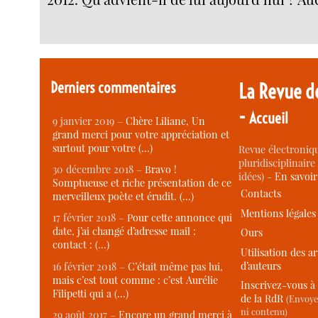
Derniers commentaires
La Revue d
-
Accueil
9 janvier 2019 –
Chère Liliane, Un
grand merci pour votre appréciation et
surtout pour votre (…)
Revue électroniqu
pluridisciplinaire 
30 décembre 2018 –
Bravo !
idées) -
En savoi
Somptueuse et riche présentation de ce
Contacts
merveilleux poète et érudit. (…)
Mentions légales
17 février 2018 –
Pour cette annonce qui
date, j’ai changé d’adresse mail :
Ours
contact : (…)
Utilisation des ar
d’auteurs
16 février 2018 –
C’était même pas lui,
mais c’est tout comme : c’est Aurélie
Inscrivez-vous à 
Filipetti qui a (…)
de la RdR
(Envoye
ni contenu)
29 août 2017 –
Encore un grand merci à