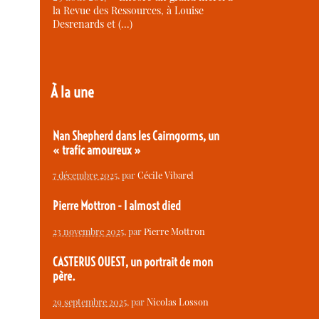
la Revue des Ressources, à Louise
Desrenards et (…)
À la une
Nan Shepherd dans les Cairngorms, un
« trafic amoureux »
7 décembre 2025
, par
Cécile Vibarel
Pierre Mottron - I almost died
23 novembre 2025
, par
Pierre Mottron
CASTERUS OUEST, un portrait de mon
père.
29 septembre 2025
, par
Nicolas Losson