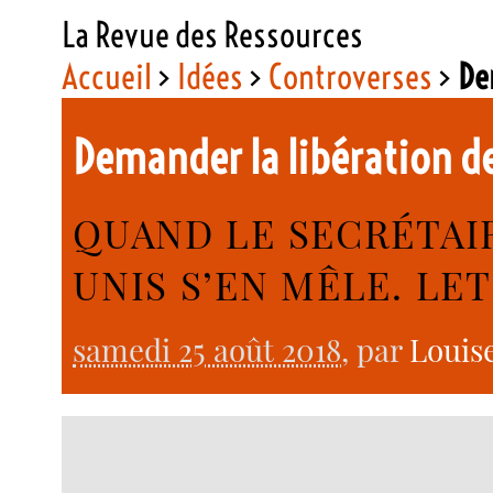
La Revue des Ressources
Accueil
>
Idées
>
Controverses
>
De
Demander la libération d
QUAND LE SECRÉTAIR
UNIS S’EN MÊLE. LET
samedi 25 août 2018
, par
Louis