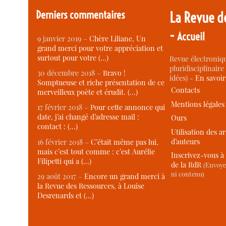
Derniers commentaires
La Revue d
-
Accueil
9 janvier 2019 –
Chère Liliane, Un
grand merci pour votre appréciation et
surtout pour votre (…)
Revue électroniqu
pluridisciplinaire 
30 décembre 2018 –
Bravo !
idées) -
En savoi
Somptueuse et riche présentation de ce
Contacts
merveilleux poète et érudit. (…)
Mentions légales
17 février 2018 –
Pour cette annonce qui
date, j’ai changé d’adresse mail :
Ours
contact : (…)
Utilisation des ar
d’auteurs
16 février 2018 –
C’était même pas lui,
mais c’est tout comme : c’est Aurélie
Inscrivez-vous à 
Filipetti qui a (…)
de la RdR
(Envoye
ni contenu)
29 août 2017 –
Encore un grand merci à
la Revue des Ressources, à Louise
Desrenards et (…)