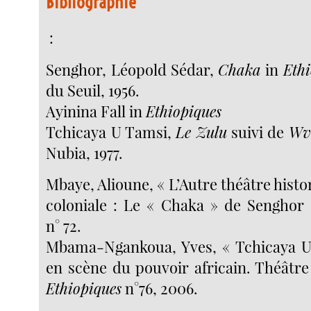
Bibliographie
:
Senghor, Léopold Sédar,
Chaka
in
Ethi
du Seuil, 1956.
Ayinina Fall in
Ethiopiques
Tchicaya U Tamsi,
Le Zulu
suivi de
Wvè
Nubia, 1977.
Mbaye, Alioune, « L’Autre théâtre histo
coloniale : Le « Chaka » de Senghor
n° 72.
Mbama-Ngankoua, Yves, « Tchicaya U 
en scène du pouvoir africain. Théâtre
Ethiopiques
n°76, 2006.