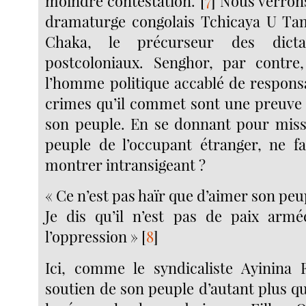
moindre contestation.
[
7
]
Nous verrons 
dramaturge congolais Tchicaya U Tam
Chaka, le précurseur des dictat
postcoloniaux. Senghor, par contr
l’homme politique accablé de responsab
crimes qu’il commet sont une preuve
son peuple. En se donnant pour missi
peuple de l’occupant étranger, ne fa
montrer intransigeant ?
« Ce n’est pas haïr que d’aimer son peu
Je dis qu’il n’est pas de paix armé
l’oppression »
[
8
]
Ici, comme le syndicaliste Ayinina 
soutien de son peuple d’autant plus qu