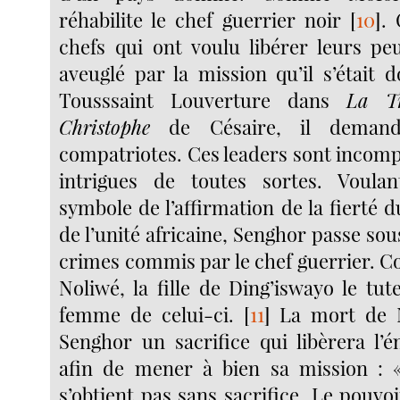
réhabilite le chef guerrier noir
[
10
]
.
chefs qui ont voulu libérer leurs pe
aveuglé par la mission qu’il s’étai
Tousssaint Louverture dans
La T
Christophe
de Césaire, il deman
compatriotes. Ces leaders sont incomp
intrigues de toutes sortes. Voulant
symbole de l’affirmation de la fierté du
de l’unité africaine, Senghor passe sous
crimes commis par le chef guerrier. 
Noliwé, la fille de Ding’iswayo le tu
femme de celui-ci.
[
11
]
La mort de N
Senghor un sacrifice qui libèrera l’
afin de mener à bien sa mission : 
s’obtient pas sans sacrifice. Le pouvoi