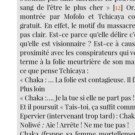
sang de l’être le plus cher »
[
12
]
Or,
montrée par Mofolo et Tchicaya 
gratuit. En effet, le motif du massacr
pas clair. Est-ce parce qu’elle délire c
qu’elle est visionnaire ? Est-ce à cau
proximité avec les conspirateurs qui 
terme à la folie meurtrière de son ma
ce que pense Tchicaya :
« Chaka : … La folie est contagieuse. Il 
Plus loin
« Chaka :…. Je la tue si elle ne part pas !
Et il poursuit « Tais-toi, ça suffit comm
Epervier (intervenant trop tard) : Chaka
Noliwé
:
Aîe ! Arrête ! Ne me tue pas !
Chaka (frappe sa femme mortelleme