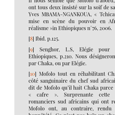
Il nous semble que Mofolo d’abord,
ont tous deux insisté sur la soif de 
Yves MBAMA-NGANKOUA, « Tchicay
mise en scène du pouvoir en Afr
réalisme »in Ethiopiques n°76, 2006.
[
8
]
Ibid. p.125.
[
9
]
Senghor, L.S, Elégie pour 
Ethiopiques, p.210. Nous désigneron
par Chaka, ou par Elégie.
[
10
]
Mofolo tout en réhabilitant Cha
côté sanguinaire du chef sud africa
dit de Mofolo qu’il hait Chaka parce q
« cafre ». Surprenante cette a
romanciers sud africains qui ont re
Mofolo ont, au contraire, rend