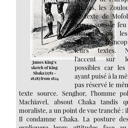
Xhosas, les Zoulo
Le texte de Mofo
œuvre sous le feu 
moment où les
africains franco
leurs textes. 
l’accent sur le
James King’s
possibles car les
sketch of King
Shaka (1781 -
ayant puisé à la m
1828) from 1824
pas réservé le mê
texte source. Senghor, l’homme pol
Machiavel, absout Chaka tandis q
moraliste, a un point de vue tranché : i
Il condamne Chaka. La posture d
expliquera leurs attitudes face 