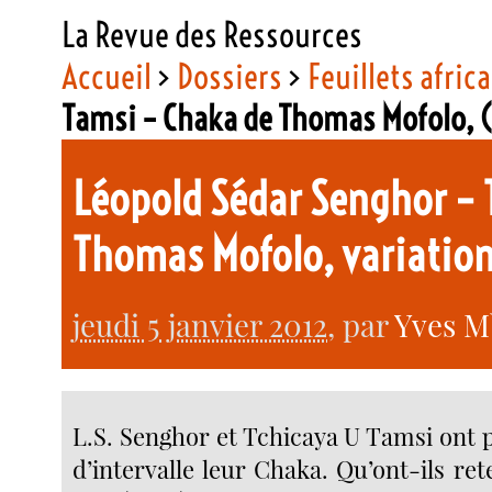
La Revue des Ressources
Accueil
>
Dossiers
>
Feuillets afric
Tamsi – Chaka de Thomas Mofolo,
Léopold Sédar Senghor – 
Thomas Mofolo, variatio
jeudi 5 janvier 2012
, par
Yves 
L.S. Senghor et Tchicaya U Tamsi ont p
d’intervalle leur Chaka. Qu’ont-ils ret