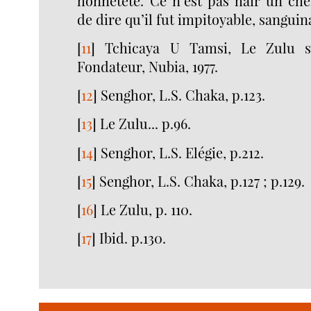
honnêtété. Ce n’est pas haïr un che
de dire qu’il fut impitoyable, sanguin
[
11
]
Tchicaya U Tamsi, Le Zulu s
Fondateur, Nubia, 1977.
[
12
]
Senghor, L.S. Chaka, p.123.
[
13
]
Le Zulu... p.96.
[
14
]
Senghor, L.S. Elégie, p.212.
[
15
]
Senghor, L.S. Chaka, p.127 ; p.129.
[
16
]
Le Zulu, p. 110.
[
17
]
Ibid. p.130.