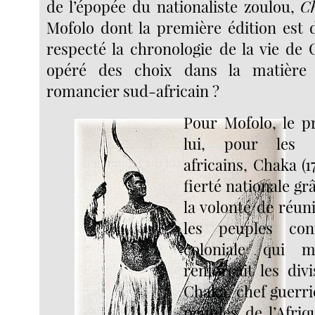
de l’épopée du nationaliste zoulou,
C
Mofolo dont la première édition est d
respecté la chronologie de la vie de 
opéré des choix dans la matière
romancier sud-africain ?
Pour Mofolo, le p
lui, pour les é
africains, Chaka (1
fierté nationale gr
la volonté de réuni
les peuples con
coloniale qui ma
renforçait les div
Chaka, chef guerri
peuples de l’Afriq