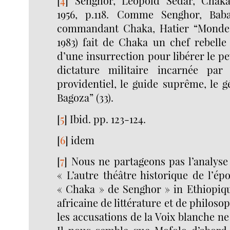
[
4
]
Senghor, Léopold Sédar, Chaka
1956, p.118. Comme Senghor, Bab
commandant Chaka, Hatier “Monde 
1983) fait de Chaka un chef rebelle
d’une insurrection pour libérer le pe
dictature militaire incarnée pa
providentiel, le guide suprême, le 
Bagoza” (33).
[
5
]
Ibid. pp. 123-124.
[
6
]
idem
[
7
]
Nous ne partageons pas l’analys
« L’autre théâtre historique de l’épo
« Chaka » de Senghor » in Ethiopiq
africaine de littérature et de philosop
les accusations de la Voix blanche ne