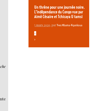
Un thrène pour une journée noire.
L’indépendance du Congo vue par
Aimé Césaire et Tchicaya U tamsi
5 mars 2020
, par
Yves Mbama-Ngankoua
<
>
uche
ante