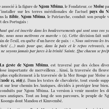
 associé à la figure de
Ngom Mbim
a
, le Fondateur, ce
Moïse
pa
installer sur les terres méridionales de l’actuel
pays du Ni
ns la
Bible
,
Ngom Mbima
, le Patriarche, conduit son peuple 
t des Portugais :
-haut qui est inscrite dans les bouleversements qui sont sous vos y
ube, nous nous mettrons en
marche
» (1). Cette décision fait sui
in de l’exil, en quête d’un havre de paix : «
Nous suivrons les tr
heté (...) mais pour que, dans la paix et le repo
s retrouvés, 
 ne soyons jamais par jures à la trinité Sainte. Que chacun se pré
La geste de Ngom Mbima
, est traversé par des échos dive
ose importante de merveilleux . Ainsi, la traversée du fleuv
plus explicitement à la traversée de la Mer Rouge par Moïse 
xode 15, 16)(
3). Dans les textes de chevalerie, tout exode sup
nt sur leur chemin les Anziques, décidés à protéger leur bien
o conduits par Ngom Mbima. La version à venir montre les d
femmes anziques. Tout au long de son parcours, le peuple de 
de Koongo dont Mandou et Kimvembé.