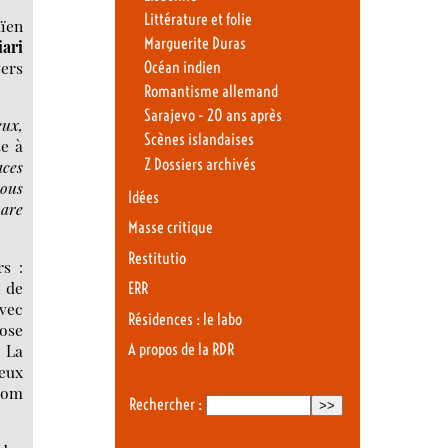
Littérature et folie
ïen
Marguerite Duras
ari
vers
Océan indien
Romantisme allemand
Sarajevo - 20 ans après
eux,
Scènes islandaises
te à
Z Dossiers archivés
aces
nous
Idées
pare
Masse critique
Restitutio
rs :
e de
ERR
avec
Résidences : le labo
pose
A propos de la RDR
. La
eux
Ngom
Rechercher :