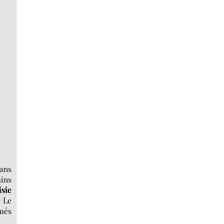
dans
ains
isie
. Le
imés