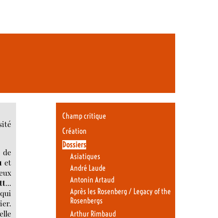
Champ critique
sité
Création
Dossiers
e de
Asiatiques
u
et
André Laude
deux
Antonin Artaud
tt
...
Après les Rosenberg / Legacy of the
 qui
Rosenbergs
er.
elle
Arthur Rimbaud