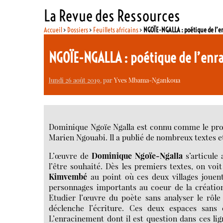
La Revue des Ressources
Accueil
>
Dossiers
>
Feuillets africains
>
NGOÏE-NGALLA : poétique de l’en
NGOÏE-NGALLA : poétique de l’enra
lundi 26 août 2019
, par
Yves Mbama-Ngankoua
Dominique Ngoïe Ngalla est connu comme le profess
Marien Ngouabi. Il a publié de nombreux textes et
L’œuvre de
Dominique Ngoïe-Ngalla
s’articule
l’être souhaité. Dès les premiers textes, on v
Kimvembé
au point où ces deux villages jouent
personnages importants au coeur de la créati
Etudier l’œuvre du poète sans analyser le rôle
déclenche l’écriture. Ces deux espaces sans 
L’enracinement dont il est question dans ces ligne