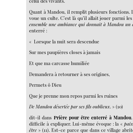
celui des vivants.
Quant à Mandou, il remplit plusieurs fonctions. Le
voue un culte. C’est là qu’il allait jouer parmi l
ensemble une ambiance qui donnait à Mandou un 
enterré :
« Lorsque la nuit sera descendue
Sur mes paupières closes à jamais
Et que ma carcasse humiliée
Demandera à retourner à ses origines,
Permets ô Dieu
Que je prenne mon repos parmi les ruines
De Mandou désertée par ses fils oublieux
. » (10)
dit-il dans
Prière pour être enterré à Mandou
difficile à expliquer. Lui-même évoque : la «
paix
être
» (11). Est-ce parce que dans ce village abr