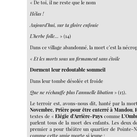
« De toi, il ne reste que le nom
Hélas !
Aujourd’hui, sur ta gloire enfouie
L’herbe folle…
» (14)
Dans ce village abandonné, la mort c’est la nécrop
«
Et les morts sous un firmament sans étoile
Dorment leur redoutable sommeil
Dans leur tombe désolée et froide
Que ne réchauffe plus l’annuelle libation
» (15).
Le terroir est, avons-nous dit, hanté par la mor
Novembre,
Prière pour être enterré à Mandou
,
textes de «
Elégie d’Arrière-Pays
comme
L’Omb
parlent tous de la mort des enfants. Les deux de
premier a pour théâtre un quartier de Pointe-N
comme cette amie morte si jeune :