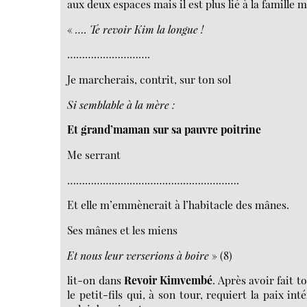
aux deux espaces mais il est plus lié à la famille 
«
…. Te revoir Kim la longue !
……………………….
Je marcherais, contrit, sur ton sol
Si semblable à la mère :
Et grand’maman sur sa pauvre poitrine
Me serrant
………………………………………………….
Et elle m’emmènerait à l’habitacle des mânes.
Ses mânes et les miens
Et nous leur verserions à boire
» (8)
lit-on dans
Revoir Kimvembé
. Après avoir fait 
le petit-fils qui, à son tour, requiert la paix 