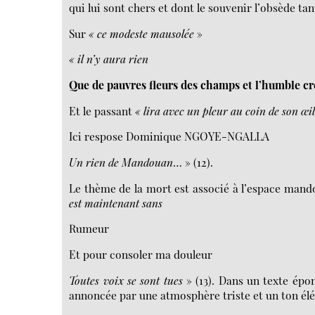
qui lui sont chers et dont le souvenir l’obsède tan
Sur
« ce modeste mausolée
»
« il n’y aura rien
Que de pauvres fleurs des champs et l’humble cro
Et le passant
« lira avec un pleur au coin de son œi
Ici respose Dominique NGOYE-NGALLA
Un rien de Mandouan
… » (12).
Le thème de la mort est associé à l’espace mandou
est maintenant sans
Rumeur
Et pour consoler ma douleur
Toutes
voix se sont tues
» (13). Dans un texte ép
annoncée par une atmosphère triste et un ton élé