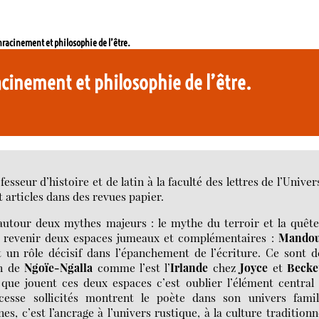
racinement et philosophie de l’être.
cinement et philosophie de l’être.
eur d’histoire et de latin à la faculté des lettres de l’Univer
 articles dans des revues papier.
 autour deux mythes majeurs : le mythe du terroir et la quêt
oit revenir deux espaces jumeaux et complémentaires :
Mando
 un rôle décisif dans l’épanchement de l’écriture. Ce sont 
on de
Ngoïe-Ngalla
comme l’est l’
Irlande
chez
Joyce
et
Becke
 que jouent ces deux espaces c’est oublier l’élément central
cesse sollicités montrent le poète dans son univers famili
s, c’est l’ancrage à l’univers rustique, à la culture traditionn