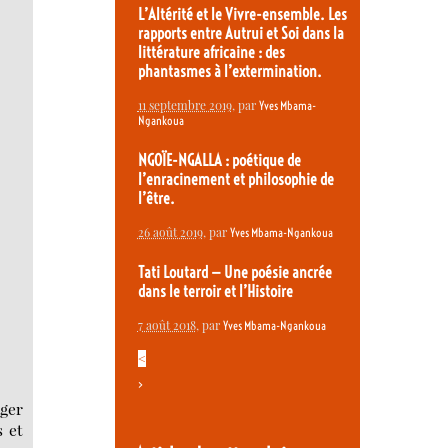
L’Altérité et le Vivre-ensemble. Les
rapports entre Autrui et Soi dans la
littérature africaine : des
phantasmes à l’extermination.
11 septembre 2019
, par
Yves Mbama-
Ngankoua
NGOÏE-NGALLA : poétique de
l’enracinement et philosophie de
l’être.
26 août 2019
, par
Yves Mbama-Ngankoua
Tati Loutard — Une poésie ancrée
dans le terroir et l’Histoire
7 août 2018
, par
Yves Mbama-Ngankoua
<
>
éger
s et