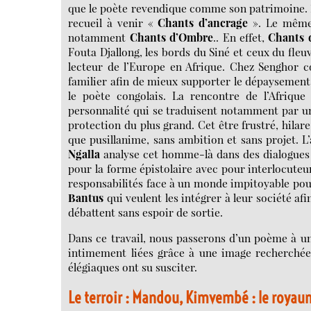
que le poète revendique comme son patrimoine. Pr
recueil à venir «
Chants d’ancrage
». Le même 
notamment
Chants d’Ombre
.. En effet,
Chants 
Fouta Djallong, les bords du Siné et ceux du fleu
lecteur de l’Europe en Afrique. Chez Senghor c
familier afin de mieux supporter le dépaysement.
le poète congolais. La rencontre de l’Afrique
personnalité qui se traduisent notamment par un 
protection du plus grand. Cet être frustré, hilar
que pusillanime, sans ambition et sans projet. L’
Ngalla
analyse cet homme-là dans des dialogues
pour la forme épistolaire avec pour interlocuteurs
responsabilités face à un monde impitoyable pour 
Bantus
qui veulent les intégrer à leur société af
débattent sans espoir de sortie.
Dans ce travail, nous passerons d’un poème à un 
intimement liées grâce à une image recherchée
élégiaques ont su susciter.
Le terroir : Mandou, Kimvembé : le royau