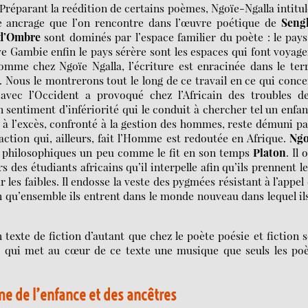
éparant la reédition de certains poèmes, Ngoïe-Ngalla intitul
ancrage que l’on rencontre dans l’œuvre poétique de
Seng
d’Ombre
sont dominés par l’espace familier du poète : le pay
ve Gambie enfin le pays sérère sont les espaces qui font voyage
omme chez Ngoïe Ngalla, l’écriture est enracinée dans le ter
 Nous le montrerons tout le long de ce travail en ce qui conc
 avec l’Occident a provoqué chez l’Africain des troubles de
sentiment d’infériorité qui le conduit à chercher tel un enfan
e à l’excès, confronté à la gestion des hommes, reste démuni p
action qui, ailleurs, fait l’Homme est redoutée en Afrique.
Ngo
 philosophiques un peu comme le fit en son temps
Platon
. Il 
 des étudiants africains qu’il interpelle afin qu’ils prennent l
les faibles. Il endosse la veste des pygmées résistant à l’appel
in qu’ensemble ils entrent dans le monde nouveau dans lequel il
texte de fiction d’autant que chez le poète poésie et fiction 
 qui met au cœur de ce texte une musique que seuls les poè
me de l’enfance et des ancêtres