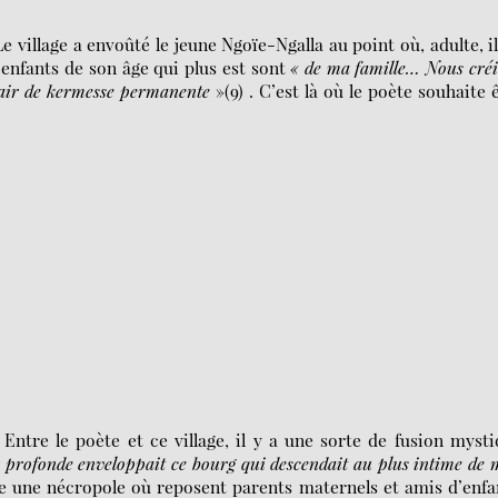
 village a envoûté le jeune Ngoïe-Ngalla au point où, adulte, il
es enfants de son âge qui plus est sont
« de ma famille… Nous cré
air de kermesse permanente
»(9) . C’est là où le poète souhaite 
. Entre le poète et ce village, il y a une sorte de fusion myst
 profonde enveloppait ce bourg qui descendait au plus intime de
ite une nécropole où reposent parents maternels et amis d’enf