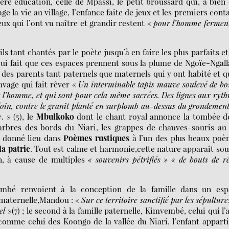
e éducation, celle de Mpassi, le petit broussard qui, à bien
ge la vie au village, l’enfance faite de jeux et les premiers cont
eux qui l’ont vu naître et grandir restent «
pour l’homme fermen
ant chantés par le poète jusqu’à en faire les plus parfaits et
ui fait que ces espaces prennent sous la plume de Ngoïe-Ngall
des parents tant paternels que maternels qui y ont habité et q
uvage qui fait rêver «
Un interminable tapis mauve soulevé de bo
e l’homme, et qui sont pour cela même sacrées. Des lignes aux ryt
loin, contre le granit planté en
surplomb au-dessus du grondement
e
. » (5), le
Mbulkoko
dont le chant royal annonce la tombée d
 arbres des bords du Niari, les grappes de chauves-souris au
a donné lieu dans
Poèmes rustiques
à l’un des plus beaux poè
a patrie
. Tout est calme et harmonie,cette nature apparaît sou
n, à cause de multiples
« souvenirs pétrifiés » « de bouts de r
bé renvoient à la conception de la famille dans un esp
e maternelle,Mandou : «
Sur ce
territoire sanctifié par les sépulture
el
»(7) ; le second à la famille paternelle, Kimvembé, celui qui l’
 comme celui des Koongo de la vallée du Niari, l’enfant appart