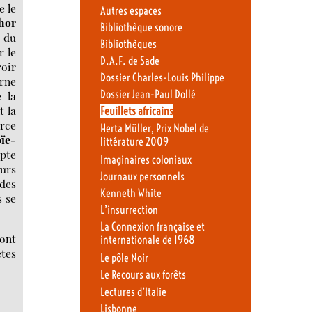
e le
Autres espaces
hor
Bibliothèque sonore
s du
Bibliothèques
r le
D.A.F. de Sade
roir
Dossier Charles-Louis Philippe
erne
Dossier Jean-Paul Dollé
 la
t la
Feuillets africains
arce
Herta Müller, Prix Nobel de
ïe-
littérature 2009
opte
Imaginaires coloniaux
eurs
Journaux personnels
 des
Kenneth White
s se
L’insurrection
La Connexion française et
sont
internationale de 1968
tes
Le pôle Noir
Le Recours aux forêts
Lectures d’Italie
Lisbonne