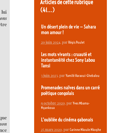
Articles de cette rubrique
(41…)
 lui
ions
être
Un désert plein de vie — Sahara
mon amour !
20 juin 2024
, par
Régis Poulet
Les mots vivants : cruauté et
instantanéité chez Sony Labou
Tansi
3 juin 2023
, par
Yamilé Haraoui-Ghebalou
Promenades naïves dans un carré
poétique congolais
9 octobre 2020
, par
Yves Mbama-
Ngankoua
ique
L’oubliée du cinéma gabonais
mon
ance
25 mars 2020
, par
Carinne Nkoule Nkoghe