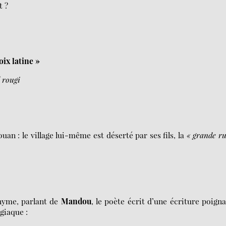
t ?
ix latine »
l rougi
an : le village lui-même est déserté par ses fils, la
« grande r
onyme, parlant de
Mandou
, le poète écrit d’une écriture poign
giaque :