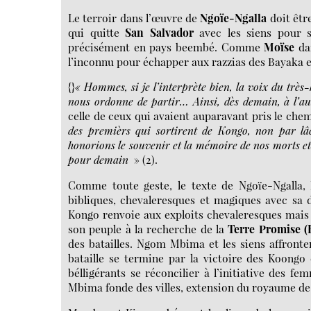
Le terroir dans l’œuvre de
Ngoïe-Ngalla
doit être
qui quitte
San Salvador
avec les siens pour s’
précisément en pays beembé. Comme
Moïse
da
l’inconnu pour échapper aux razzias des Bayaka e
{}
« Hommes, si je l’interprète bien, la voix du très
nous ordonne de partir… Ainsi, dès demain, à l’a
celle de ceux qui avaient auparavant pris le chem
des premièrs qui sortirent de Kongo, non par lâc
honorions le souvenir et la mémoire de nos morts et
pour demain
» (2).
Comme toute geste, le texte de Ngoïe-Ngalla,
bibliques, chevaleresques et magiques avec sa d
Kongo renvoie aux exploits chevaleresques mais 
son peuple à la recherche de la
Terre Promise (E
des batailles. Ngom Mbima et les siens affronte
bataille se termine par la victoire des Koong
bélligérants se réconcilier à l’initiative des 
Mbima fonde des villes, extension du royaume 