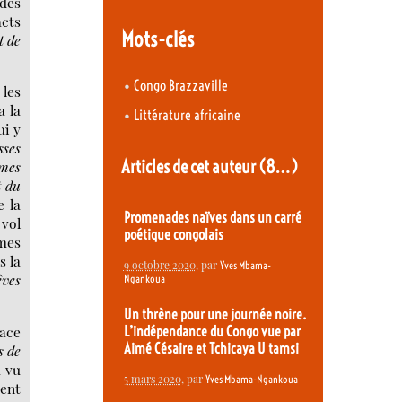
 des
acts
Mots-clés
t de
•
Congo Brazzaville
 les
a la
•
Littérature africaine
ui y
sses
Articles de cet auteur
(8…)
hmes
 du
e la
Promenades naïves dans un carré
 vol
poétique congolais
mes
s la
9 octobre 2020
, par
Yves Mbama-
êves
Ngankoua
Un thrène pour une journée noire.
ace
L’indépendance du Congo vue par
Aimé Césaire et Tchicaya U tamsi
s de
a vu
5 mars 2020
, par
Yves Mbama-Ngankoua
ient