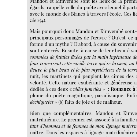
Mandou et Kimvembé sont les lieux de la premièr
égards, rappelle celle du poète avec lequel il parta
avec le monde des Blancs à travers l’école. Ces li
vie
»(4).
Mais pourquoi donc Mandou et Kimvembé sont-ils t
principaux personnages de l’œuvre ? Qu’est-ce q
forme d’un mythe ? D’abord, à cause du souvenir 
sont enterrés. Ensuite, à cause de leur beauté sa
sommées de futaies fixées par la main ingénieuse d
fous traversent cette vieille terre
qui se brisent, au 
fleuve le plus beau et le plus mystérieux de la terr
nuit, les martinets qui peuplent les cimes des
velouté. Cette nature exubérante et généreuse 
dédiés à ces deux «
villes jumelles
»
: Romance à l
plume du poète magnifique, paradisiaque. Enfi
déchiquetés
» (6) faits de joie et de malheur.
Bien que complémentaires, Mandou et Kimvem
matrilinéaire. Le premier est associé à la famill
tant d’hommes et de femmes de mon lignage matern
naître. Dans les espaces à lignage matrilinéaire