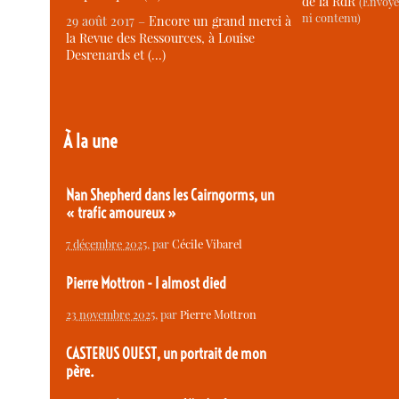
de la RdR
(Envoye
ni contenu)
29 août 2017 –
Encore un grand merci à
la Revue des Ressources, à Louise
Desrenards et (…)
À la une
Nan Shepherd dans les Cairngorms, un
« trafic amoureux »
7 décembre 2025
, par
Cécile Vibarel
Pierre Mottron - I almost died
23 novembre 2025
, par
Pierre Mottron
CASTERUS OUEST, un portrait de mon
père.