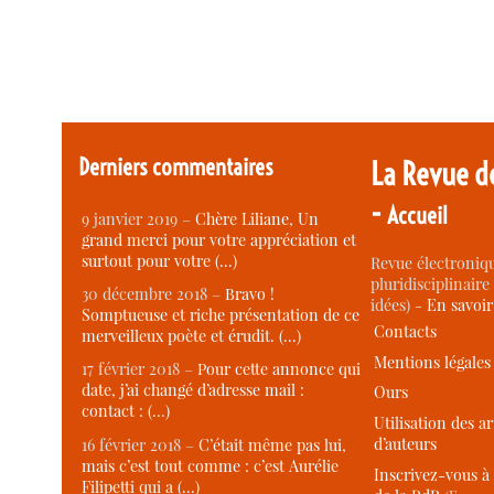
Derniers commentaires
La Revue d
-
Accueil
9 janvier 2019 –
Chère Liliane, Un
grand merci pour votre appréciation et
surtout pour votre (…)
Revue électroniqu
pluridisciplinaire 
30 décembre 2018 –
Bravo !
idées) -
En savoi
Somptueuse et riche présentation de ce
Contacts
merveilleux poète et érudit. (…)
Mentions légales
17 février 2018 –
Pour cette annonce qui
date, j’ai changé d’adresse mail :
Ours
contact : (…)
Utilisation des ar
d’auteurs
16 février 2018 –
C’était même pas lui,
mais c’est tout comme : c’est Aurélie
Inscrivez-vous à 
Filipetti qui a (…)