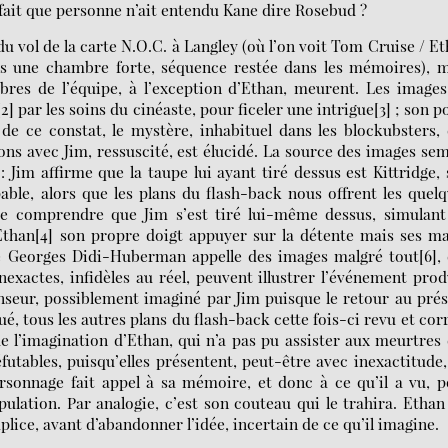
 fait que personne n’ait entendu Kane dire Rosebud ?
 du vol de la carte N.O.C. à Langley (où l’on voit Tom Cruise / E
s une chambre forte, séquence restée dans les mémoires), m
bres de l’équipe, à l’exception d’Ethan, meurent. Les image
] par les soins du cinéaste, pour ficeler une intrigue[3] ; son p
de ce constat, le mystère, inhabituel dans les blockubsters,
ons avec Jim, ressuscité, est élucidé. La source des images se
 Jim affirme que la taupe lui ayant tiré dessus est Kittridge,
able, alors que les plans du flash-back nous offrent les quel
e comprendre que Jim s’est tiré lui-même dessus, simulant
Ethan[4] son propre doigt appuyer sur la détente mais ses m
que Georges Didi-Huberman appelle des images malgré tout[6],
exactes, infidèles au réel, peuvent illustrer l’événement prod
censeur, possiblement imaginé par Jim puisque le retour au pré
, tous les autres plans du flash-back cette fois-ci revu et cor
e l’imagination d’Ethan, qui n’a pas pu assister aux meurtres
utables, puisqu’elles présentent, peut-être avec inexactitude,
personnage fait appel à sa mémoire, et donc à ce qu’il a vu, 
lation. Par analogie, c’est son couteau qui le trahira. Ethan
ice, avant d’abandonner l’idée, incertain de ce qu’il imagine.