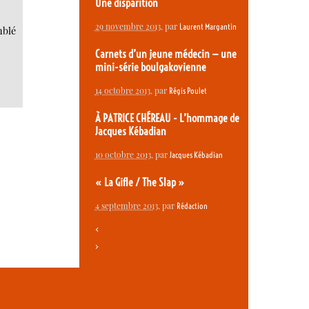
Une disparition
29 novembre 2013
, par
Laurent Margantin
mblé
Carnets d’un jeune médecin — une
mini-série boulgakovienne
14 octobre 2013
, par
Régis Poulet
À PATRICE CHÉREAU - L’hommage de
Jacques Kébadian
10 octobre 2013
, par
Jacques Kébadian
« La Gifle / The Slap »
4 septembre 2013
, par
Rédaction
<
>