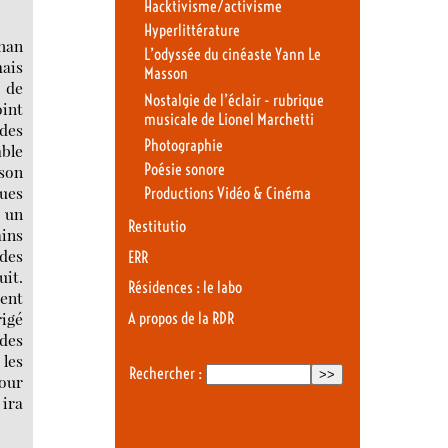
Hacktivisme/activisme
Hyperlittérature
than
L’odyssée du cinéaste Yann Le
ais
Masson
s de
Nostalgie de l’éclair - rubrique
oint
musicale de Lionel Marchetti
 des
Photographie
mble
Poésie sonore
 son
ques
Productions Vidéo & Cinéma
 un
Restitutio
ains
 des
ERR
uit.
Résidences : le labo
sent
rigé
A propos de la RDR
 des
 les
Rechercher :
pour
 ira