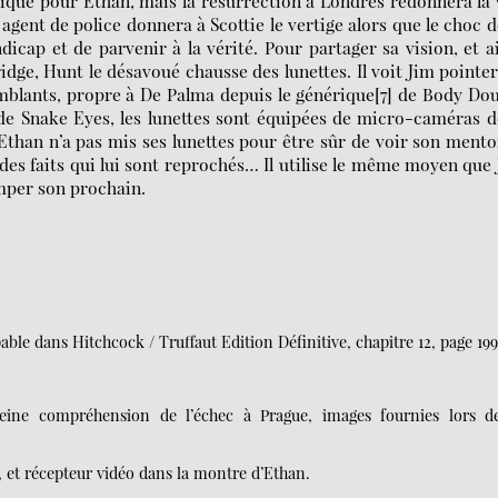
atique pour Ethan, mais la résurrection à Londres redonnera la
gent de police donnera à Scottie le vertige alors que le choc d
dicap et de parvenir à la vérité. Pour partager sa vision, et a
ridge, Hunt le désavoué chausse des lunettes. Il voit Jim pointe
mblants, propre à De Palma depuis le générique[7] de Body Do
 de Snake Eyes, les lunettes sont équipées de micro-caméras 
Ethan n’a pas mis ses lunettes pour être sûr de voir son mento
es faits qui lui sont reprochés… Il utilise le même moyen que
omper son prochain.
able dans Hitchcock / Truffaut Edition Définitive, chapitre 12, page 199
eine compréhension de l’échec à Prague, images fournies lors d
e, et récepteur vidéo dans la montre d’Ethan.