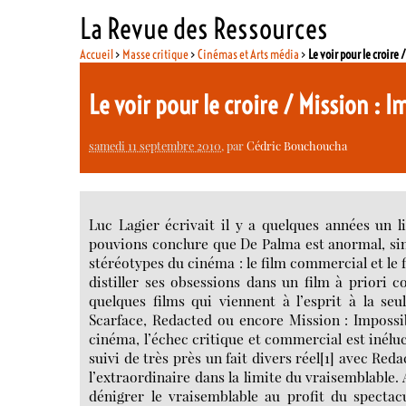
La Revue des Ressources
Accueil
>
Masse critique
>
Cinémas et Arts média
>
Le voir pour le croire
Le voir pour le croire / Mission :
samedi 11 septembre 2010
, par
Cédric Bouchoucha
Luc Lagier écrivait il y a quelques années un l
pouvions conclure que De Palma est anormal, sin
stéréotypes du cinéma : le film commercial et le f
distiller ses obsessions dans un film à priori c
quelques films qui viennent à l’esprit à la se
Scarface, Redacted ou encore Mission : Impossi
cinéma, l’échec critique et commercial est iné
suivi de très près un fait divers réel[1] avec Red
l’extraordinaire dans la limite du vraisemblable. Ap
dénigrer le vraisemblable au profit du spectac