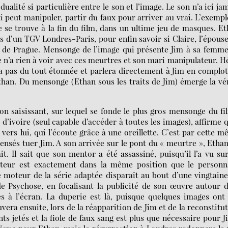
ualité si particulière entre le son et l’image. Le son n’a ici ja
i peut manipuler, partir du faux pour arriver au vrai. L’exempl
 se trouve à la fin du film, dans un ultime jeu de masques. E
s d’un TGV Londres-Paris, pour enfin savoir si Claire, l’épous
 de Prague. Mensonge de l’image qui présente Jim à sa femme
lle n’a rien à voir avec ces meurtres et son mari manipulateur. H
era pas du tout étonnée et parlera directement à Jim en complo
than. Du mensonge (Ethan sous les traits de Jim) émerge la vé
n saisissant, sur lequel se fonde le plus gros mensonge du fi
d’ivoire (seul capable d’accéder à toutes les images), affirme q
 vers lui, qui l’écoute grâce à une oreillette. C’est par cette 
ensés tuer Jim. A son arrivée sur le pont du « meurtre », Etha
t. Il sait que son mentor a été assassiné, puisqu’il l’a vu su
ateur est exactement dans la même position que le personn
le moteur de la série adaptée disparaît au bout d’une vingtain
de Psychose, en focalisant la publicité de son œuvre autour 
 à l’écran. La duperie est là, puisque quelques images ont
vera ensuite, lors de la réapparition de Jim et de la reconstitu
ts jetés et la fiole de faux sang est plus que nécessaire pour J