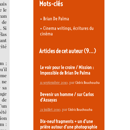
Mots-clés
mais
e le
than
•
Brian De Palma
e de
. Si
•
Cinema writings, écritures du
élas
cinéma
tant
rité
Articles de cet auteur
(9…)
lm ;
Le voir pour le croire / Mission :
u’il
Impossible de Brian De Palma
même
n ne
11 septembre 2010
, par
Cédric Bouchoucha
r sa
age
Devenir un homme / sur Carlos
e de
d’Assayas
d’un
21 juillet 2010
, par
Cédric Bouchoucha
 été
tion
Dix-neuf fragments + un d’une
im :
prière autour d’une photographie