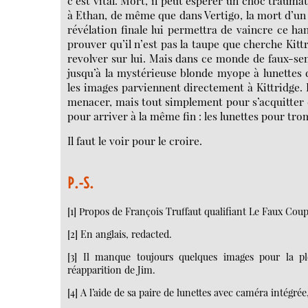
c’est vital. Mort, il peut espérer un choc traum
à Ethan, de même que dans Vertigo, la mort d’un a
révélation finale lui permettra de vaincre ce han
prouver qu’il n’est pas la taupe que cherche Kitt
revolver sur lui. Mais dans ce monde de faux-se
jusqu’à la mystérieuse blonde myope à lunettes
les images parviennent directement à Kittridge. 
menacer, mais tout simplement pour s’acquitter d
pour arriver à la même fin : les lunettes pour tr
Il faut le voir pour le croire.
P.-S.
[1] Propos de François Truffaut qualifiant Le Faux Coup
[2] En anglais, redacted.
[3] Il manque toujours quelques images pour la pl
réapparition de Jim.
[4] A l’aide de sa paire de lunettes avec caméra intégré