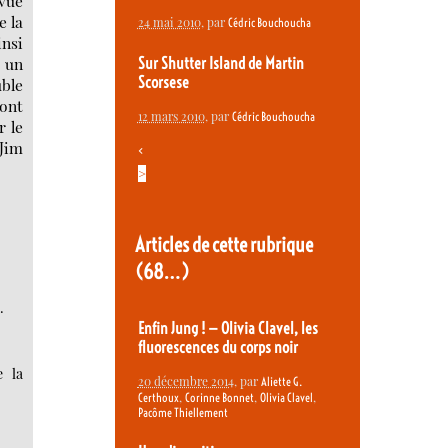
 vue
e la
24 mai 2010
, par
Cédric Bouchoucha
insi
r un
Sur Shutter Island de Martin
Scorsese
uble
dont
12 mars 2010
, par
Cédric Bouchoucha
r le
 Jim
<
>
Articles de cette rubrique
(68…)
.
Enfin Jung ! — Olivia Clavel, les
fluorescences du corps noir
e la
20 décembre 2014
, par
Aliette G.
,
,
,
Certhoux
Corinne Bonnet
Olivia Clavel
Pacôme Thiellement