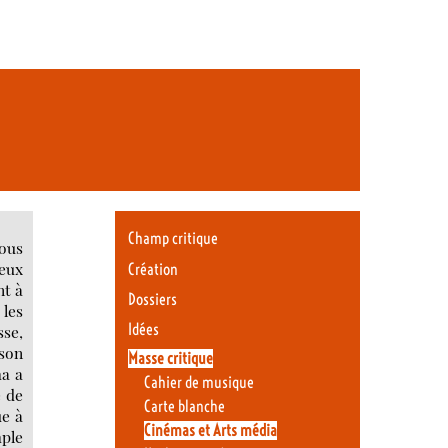
Champ critique
nous
deux
Création
nt à
Dossiers
 les
Idées
sse,
 son
Masse critique
ma a
Cahier de musique
e de
Carte blanche
ue à
Cinémas et Arts média
mple