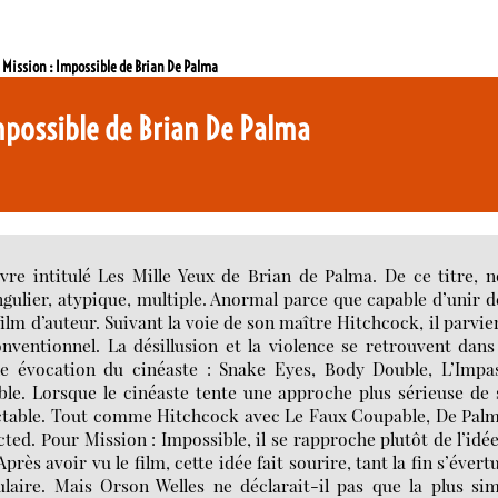
 / Mission : Impossible de Brian De Palma
 Impossible de Brian De Palma
ivre intitulé Les Mille Yeux de Brian de Palma. De ce titre, 
gulier, atypique, multiple. Anormal parce que capable d’unir 
ilm d’auteur. Suivant la voie de son maître Hitchcock, il parvie
onventionnel. La désillusion et la violence se retrouvent dans
ule évocation du cinéaste : Snake Eyes, Body Double, L’Impa
ble. Lorsque le cinéaste tente une approche plus sérieuse de
luctable. Tout comme Hitchcock avec Le Faux Coupable, De Pal
acted. Pour Mission : Impossible, il se rapproche plutôt de l’idé
rès avoir vu le film, cette idée fait sourire, tant la fin s’évert
ulaire. Mais Orson Welles ne déclarait-il pas que la plus si