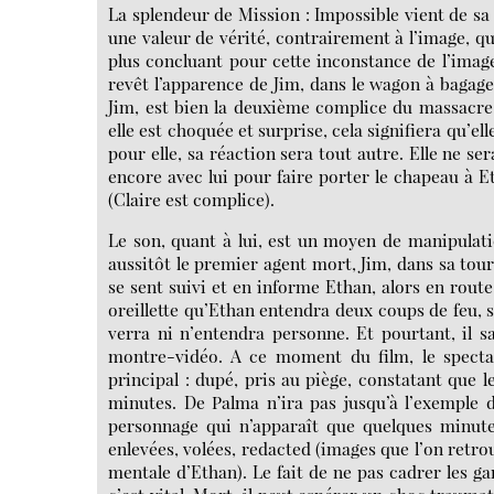
La splendeur de Mission : Impossible vient de sa d
une valeur de vérité, contrairement à l’image, qu
plus concluant pour cette inconstance de l’image
revêt l’apparence de Jim, dans le wagon à bagage
Jim, est bien la deuxième complice du massacre
elle est choquée et surprise, cela signifiera qu’e
pour elle, sa réaction sera tout autre. Elle ne s
encore avec lui pour faire porter le chapeau à E
(Claire est complice).
Le son, quant à lui, est un moyen de manipulatio
aussitôt le premier agent mort, Jim, dans sa tour 
se sent suivi et en informe Ethan, alors en route
oreillette qu’Ethan entendra deux coups de feu, s
verra ni n’entendra personne. Et pourtant, il sai
montre-vidéo. A ce moment du film, le spect
principal : dupé, pris au piège, constatant que 
minutes. De Palma n’ira pas jusqu’à l’exemple 
personnage qui n’apparaît que quelques minutes
enlevées, volées, redacted (images que l’on retrou
mentale d’Ethan). Le fait de ne pas cadrer les gan