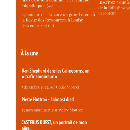
Inscrivez-vous à 
Filipetti qui a (…)
de la RdR
(Envoye
ni contenu)
29 août 2017 –
Encore un grand merci à
la Revue des Ressources, à Louise
Desrenards et (…)
À la une
Nan Shepherd dans les Cairngorms, un
« trafic amoureux »
7 décembre 2025
, par
Cécile Vibarel
Pierre Mottron - I almost died
23 novembre 2025
, par
Pierre Mottron
CASTERUS OUEST, un portrait de mon
père.