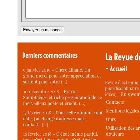
Derniers commentaires
La Revue d
-
Accueil
9 janvier 2019 –
Chère Liliane, Un
grand merci pour votre appréciation et
surtout pour votre (…)
Revue électroniqu
pluridisciplinaire 
30 décembre 2018 –
Bravo !
idées) -
En savoi
Somptueuse et riche présentation de ce
Contacts
merveilleux poète et érudit. (…)
Mentions légales
17 février 2018 –
Pour cette annonce qui
date, j’ai changé d’adresse mail :
Ours
contact : (…)
Utilisation des ar
d’auteurs
16 février 2018 –
C’était même pas lui,
mais c’est tout comme : c’est Aurélie