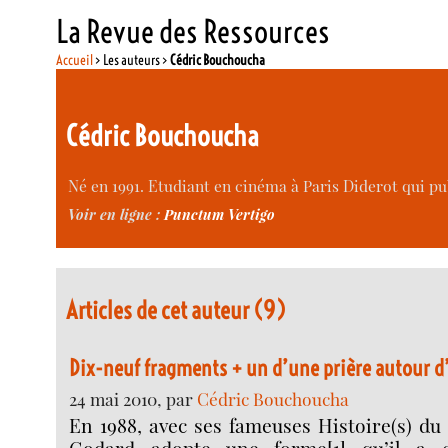
La Revue des Ressources
Accueil
> Les auteurs >
Cédric Bouchoucha
Cédric Bouchoucha
Né en 1991. Etudiant en cinéma à Paris Diderot qui pu
Voir en ligne :
Punctum Vertigo
Articles de cet auteur (9)
Dix-neuf fragments + un d’une prière autour 
24 mai 2010, par
Cédric Bouchoucha
En 1988, avec ses fameuses Histoire(s) d
Godard adopte une forme[1] qu’il a c