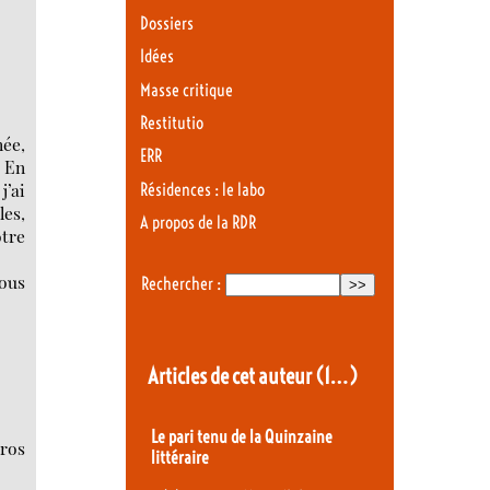
Dossiers
Idées
Masse critique
Restitutio
née,
ERR
» En
j’ai
Résidences : le labo
les,
A propos de la RDR
otre
nous
Rechercher :
Articles de cet auteur
(1…)
Le pari tenu de la Quinzaine
ros
littéraire