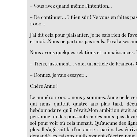
– Vous avez quand même l’intention…
– De continuer… ? Bien sûr ! Ne vous en faites p
1 000…
J’ai dit cela pour plaisanter. Je ne sais rien de l
et moi…Nous ne partons pas seuls. Erval a ses amis
Nous avons quelques relations et connaissances. 
– Tiens, justement… voici un article de François
– Donnez, je vais essayer…
Chère Anne !
Le numéro 1 000… nous y sommes. Anne ne le verra
qui nous quittait quatre ans plus tard, déç
hebdomadaire qu’il rêvait.Mon ambition était au
personne, ni des puissants ni des amis, pas davan
soi pour voir où cela menait. Qu’aucune des ligne
plus. Il s’agissait là d’un autre « pari ». Les écri
demandé les raisons qu’ils avaient d’écrire pour