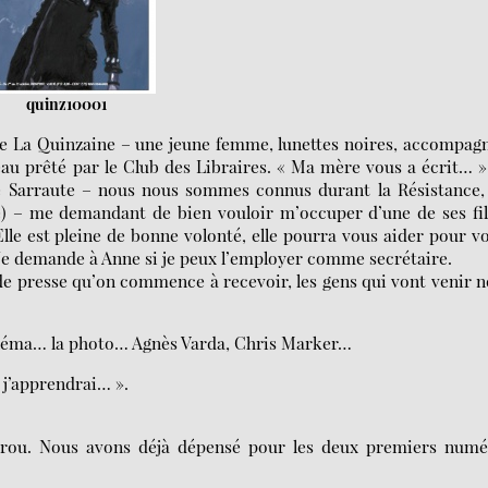
quinz10001
de La Quinzaine – une jeune femme, lunettes noires, accompag
eau prêté par le Club des Libraires. « Ma mère vous a écrit… 
lie Sarraute – nous nous sommes connus durant la Résistance, 
e) – me demandant de bien vouloir m’occuper d’une de ses fil
 Elle est pleine de bonne volonté, elle pourra vous aider pour v
ie. Je demande à Anne si je peux l’employer comme secrétaire.
es de presse qu’on commence à recevoir, les gens qui vont venir 
 cinéma… la photo… Agnès Varda, Chris Marker…
 j’apprendrai… ».
érou. Nous avons déjà dépensé pour les deux premiers numé