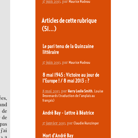
17 juin 2013
, par
Maurice Nadeau
Articles de cette rubrique
(51…)
Le pari tenu de la Quinzaine
littéraire
17 juin 2013
, par
Maurice Nadeau
8 mai 1945 : Victoire au jour de
l’Europe ! / 8 mai 2013 : ?
8 mai 2013
, par
,
Harry Leslie Smith
Louise
Desrenards (traduction de l’anglais au
ées,
français)
and
e de
André Bay - Lettre à Béatrice
r de
 pas
17 janvier 2013
, par
Claudie Hunzinger
j’ai
Mort d’André Bay
 » a