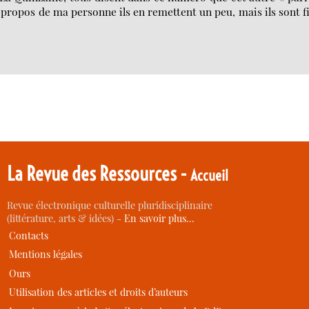
 à propos de ma personne ils en remettent un peu, mais ils sont f
La Revue des Ressources -
Accueil
Revue électronique culturelle pluridisciplinaire
(littérature, arts & idées) -
En savoir plus…
Contacts
Mentions légales
Ours
Utilisation des articles et droits d’auteurs