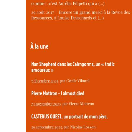
comme : c’est Aurélie Filipetti qui a (…)
29 août 2017 –
Encore un grand merci à la Revue des
Ressources, à Louise Desrenards et (…)
À la une
Nan Shepherd dans les Cairngorms, un « trafic
amoureux »
7 décembre 2025
, par
Cécile Vibarel
Pierre Mottron - I almost died
23 novembre 2025
, par
Pierre Mottron
CASTERUS OUEST, un portrait de mon père.
29 septembre 2025
, par
Nicolas Losson