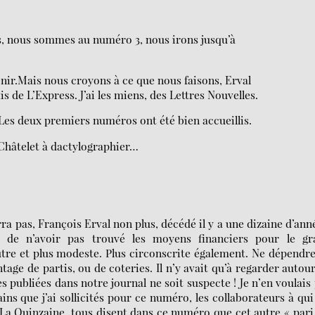
as, nous sommes au numéro 3, nous irons jusqu’à
’avenir.Mais nous croyons à ce que nous faisons, Erval
 de L’Express. J’ai les miens, des Lettres Nouvelles.
Les deux premiers numéros ont été bien accueillis.
 Châtelet à dactylographier…
 pas, François Erval non plus, décédé il y a une dizaine d’ann
u de n’avoir pas trouvé les moyens financiers pour le gr
tre et plus modeste. Plus circonscrite également. Ne dépendr
tage de partis, ou de coteries. Il n’y avait qu’à regarder autou
s publiées dans notre journal ne soit suspecte ! Je n’en voulais
vains que j’ai sollicités pour ce numéro, les collaborateurs à qui 
 La Quinzaine, tous disent dans ce numéro que cet autre « pari