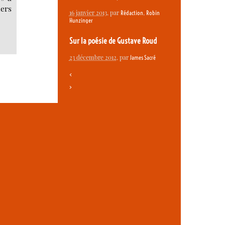
iers
16 janvier 2013
, par
,
Rédaction
Robin
Hunzinger
Sur la poésie de Gustave Roud
23 décembre 2012
, par
James Sacré
<
>