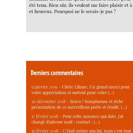
été tenu. Bien sûr, ils veulent me faire plaisir et
et heureux. Pourquoi ne le serais-je pas ?
Derniers commentaires
9 janvier 2019 –
Chère Liliane, Un grand merci pour
votre appréciation et surtout pour votre (…)
30 décembre 2018 –
Bravo ! Somptueuse et riche
présentation de ce merveilleux poète et érudit. (…)
17 février 2018 –
Pour cette annonce qui date, j’ai
changé d’adresse mail : contact : (…)
16 février 2018 –
C’était même pas lui, mais c’est tout