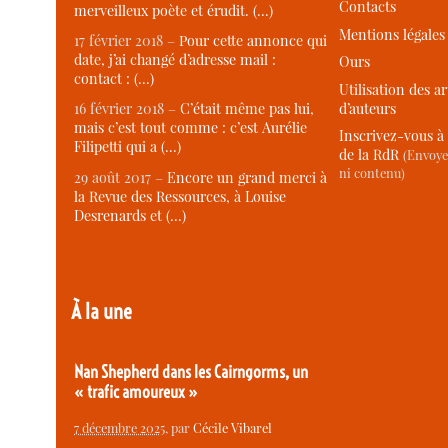
Contacts
merveilleux poète et érudit. (…)
Mentions légales
17 février 2018 –
Pour cette annonce qui
date, j’ai changé d’adresse mail :
Ours
contact : (…)
Utilisation des ar
d’auteurs
16 février 2018 –
C’était même pas lui,
mais c’est tout comme : c’est Aurélie
Inscrivez-vous à 
Filipetti qui a (…)
de la RdR
(Envoye
ni contenu)
29 août 2017 –
Encore un grand merci à
la Revue des Ressources, à Louise
Desrenards et (…)
À la une
Nan Shepherd dans les Cairngorms, un
« trafic amoureux »
7 décembre 2025
, par
Cécile Vibarel