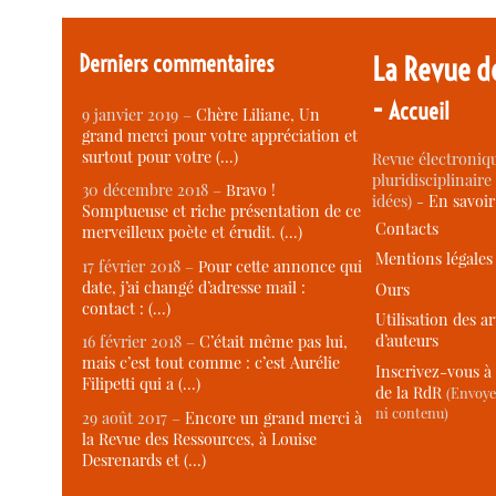
Derniers commentaires
La Revue d
-
Accueil
9 janvier 2019 –
Chère Liliane, Un
grand merci pour votre appréciation et
surtout pour votre (…)
Revue électroniqu
pluridisciplinaire 
30 décembre 2018 –
Bravo !
idées) -
En savoi
Somptueuse et riche présentation de ce
Contacts
merveilleux poète et érudit. (…)
Mentions légales
17 février 2018 –
Pour cette annonce qui
date, j’ai changé d’adresse mail :
Ours
contact : (…)
Utilisation des ar
d’auteurs
16 février 2018 –
C’était même pas lui,
mais c’est tout comme : c’est Aurélie
Inscrivez-vous à 
Filipetti qui a (…)
de la RdR
(Envoye
ni contenu)
29 août 2017 –
Encore un grand merci à
la Revue des Ressources, à Louise
Desrenards et (…)