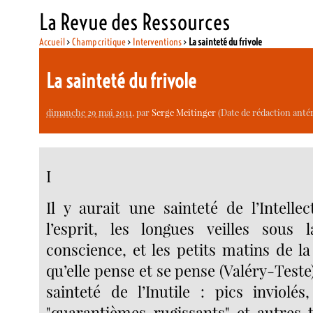
La Revue des Ressources
Accueil
>
Champ critique
>
Interventions
>
La sainteté du frivole
La sainteté du frivole
dimanche 29 mai 2011
, par
Serge Meitinger
(Date de rédaction antérie
I
Il y aurait une sainteté de l’Intellec
l’esprit, les longues veilles sous
conscience, et les petits matins de l
qu’elle pense et se pense (Valéry-Teste).
sainteté de l’Inutile : pics inviolés
"quarantièmes rugissants" et autres