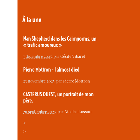
À la une
Nan Shepherd dans les Cairngorms, un
« trafic amoureux »
7 décembre 2025
, par
Cécile Vibarel
Pierre Mottron - I almost died
23 novembre 2025
, par
Pierre Mottron
CASTERUS OUEST, un portrait de mon
père.
29 septembre 2025
, par
Nicolas Losson
<
>