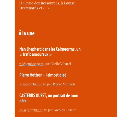
la Revue des Ressources, à Louise
Desrenards et (…)
À la une
Nan Shepherd dans les Cairngorms, un
« trafic amoureux »
7 décembre 2025
, par
Cécile Vibarel
Pierre Mottron - I almost died
23 novembre 2025
, par
Pierre Mottron
CASTERUS OUEST, un portrait de mon
père.
29 septembre 2025
, par
Nicolas Losson