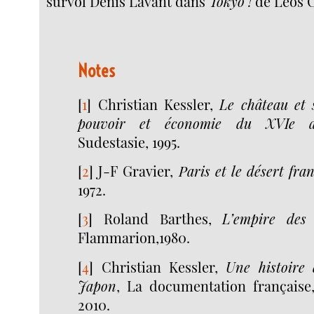
survol Denis Lavant dans
Tokyo !
de Leos C
Notes
[
1
]
Christian Kessler,
Le château et 
pouvoir et économie du XVIe au
Sudestasie, 1995.
[
2
]
J-F Gravier,
Paris et le désert fra
1972.
[
3
]
Roland Barthes,
L’empire des 
Flammarion,1980.
[
4
]
Christian Kessler,
Une histoire
Japon
, La documentation française,
2010.