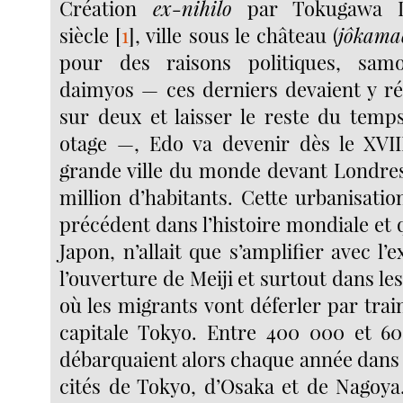
Création
ex-nihilo
par Tokugawa I
siècle
[
1
]
, ville sous le château (
jôkama
pour des raisons politiques, samou
daimyos — ces derniers devaient y r
sur deux et laisser le reste du temps
otage —, Edo va devenir dès le XVIII
grande ville du monde devant Londres
million d’habitants. Cette urbanisati
précédent dans l’histoire mondiale et q
Japon, n’allait que s’amplifier avec l’
l’ouverture de Meiji et surtout dans le
où les migrants vont déferler par train
capitale Tokyo. Entre 400 000 et 6
débarquaient alors chaque année dans 
cités de Tokyo, d’Osaka et de Nagoya.