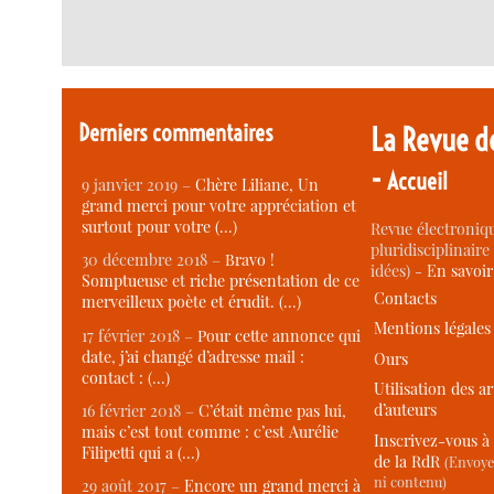
Derniers commentaires
La Revue d
-
Accueil
9 janvier 2019 –
Chère Liliane, Un
grand merci pour votre appréciation et
surtout pour votre (…)
Revue électroniqu
pluridisciplinaire 
30 décembre 2018 –
Bravo !
idées) -
En savoi
Somptueuse et riche présentation de ce
Contacts
merveilleux poète et érudit. (…)
Mentions légales
17 février 2018 –
Pour cette annonce qui
date, j’ai changé d’adresse mail :
Ours
contact : (…)
Utilisation des ar
d’auteurs
16 février 2018 –
C’était même pas lui,
mais c’est tout comme : c’est Aurélie
Inscrivez-vous à 
Filipetti qui a (…)
de la RdR
(Envoye
ni contenu)
29 août 2017 –
Encore un grand merci à