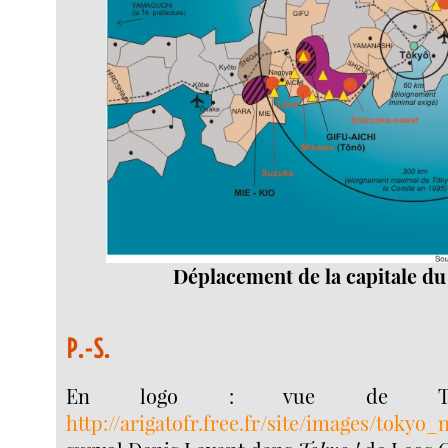
Déplacement de la capitale du
P.-S.
En logo : vue de Toky
http://arigatofr.free.fr/site/images/tokyo_n