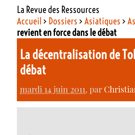
La Revue des Ressources
Accueil
>
Dossiers
>
Asiatiques
>
As
revient en force dans le débat
La décentralisation de To
débat
mardi 14 juin 2011
, par
Christia