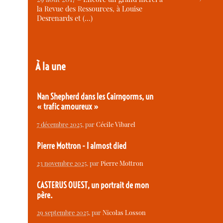
la Revue des Ressources, à Louise
Desrenards et (…)
À la une
Nan Shepherd dans les Cairngorms, un
« trafic amoureux »
7 décembre 2025
, par
Cécile Vibarel
Pierre Mottron - I almost died
23 novembre 2025
, par
Pierre Mottron
CASTERUS OUEST, un portrait de mon
père.
29 septembre 2025
, par
Nicolas Losson