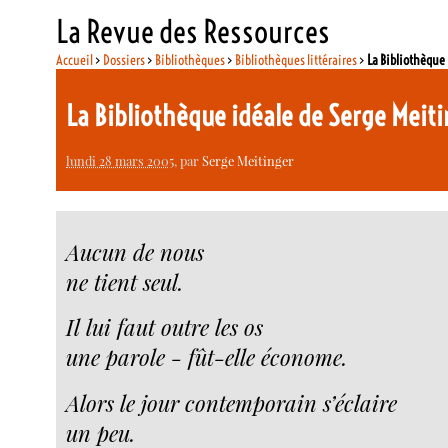
La Revue des Ressources
Accueil
>
Dossiers
>
Bibliothèques
>
Bibliothèques littéraires
>
La Bibliothèque 
La Bibliothèque idéale de Serge Meit
lundi 28 mars 2005
, par
Serge Meitinger
Aucun de nous
ne tient seul.
Il lui faut outre les os
une parole - fût-elle économe.
Alors le jour contemporain s’éclaire
un peu.