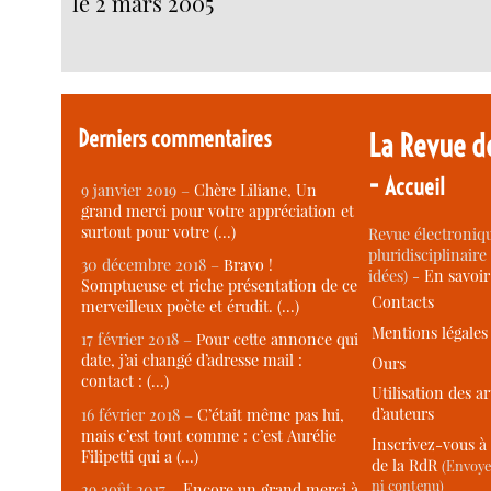
le 2 mars 2005
Derniers commentaires
La Revue d
-
Accueil
9 janvier 2019 –
Chère Liliane, Un
grand merci pour votre appréciation et
surtout pour votre (…)
Revue électroniqu
pluridisciplinaire 
30 décembre 2018 –
Bravo !
idées) -
En savoi
Somptueuse et riche présentation de ce
Contacts
merveilleux poète et érudit. (…)
Mentions légales
17 février 2018 –
Pour cette annonce qui
date, j’ai changé d’adresse mail :
Ours
contact : (…)
Utilisation des ar
d’auteurs
16 février 2018 –
C’était même pas lui,
mais c’est tout comme : c’est Aurélie
Inscrivez-vous à 
Filipetti qui a (…)
de la RdR
(Envoye
ni contenu)
29 août 2017 –
Encore un grand merci à