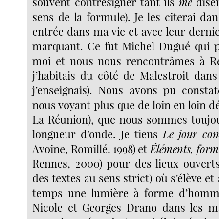
souvent contresigner tant ils
me
disen
sens de la formule). Je les citerai dan
entrée dans ma vie et avec leur derni
marquant. Ce fut Michel Dugué qui p
moi et nous nous rencontrâmes à Re
j’habitais du côté de Malestroit dan
j’enseignais). Nous avons pu consta
nous voyant plus que de loin en loin dé
La Réunion), que nous sommes toujo
longueur d’onde. Je tiens
Le jour co
Avoine, Romillé, 1998) et
Éléments, form
Rennes, 2000) pour des lieux ouvert
des textes au sens strict) où s’élève e
temps une lumière à forme d’homme
Nicole et Georges Drano dans les ma