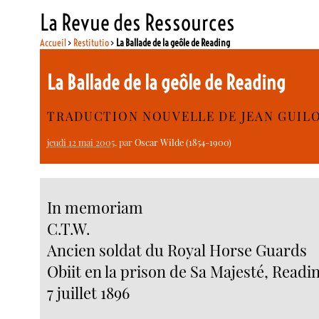
La Revue des Ressources
Accueil
>
Restitutio
>
La Ballade de la geôle de Reading
La Ballade de la geôle de Reading
TRADUCTION NOUVELLE DE JEAN GUIL
jeudi 12 mai 2005
, par
Oscar Wilde (1854-1900)
In memoriam
C.T.W.
Ancien soldat du Royal Horse Guards
Obiit en la prison de Sa Majesté, Readi
7 juillet 1896