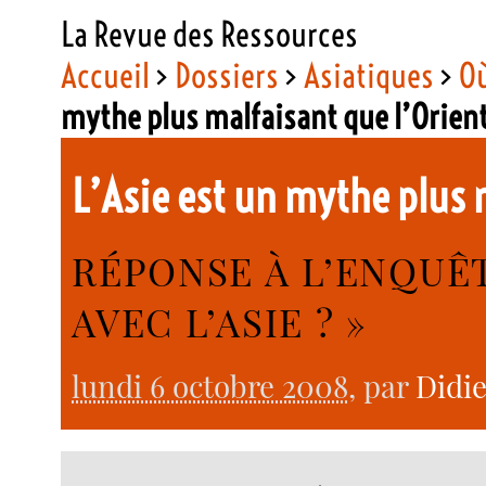
La Revue des Ressources
Accueil
>
Dossiers
>
Asiatiques
>
Où
mythe plus malfaisant que l’Orien
L’Asie est un mythe plus 
RÉPONSE À L’ENQUÊ
AVEC L’ASIE ? »
lundi 6 octobre 2008
, par
Didie