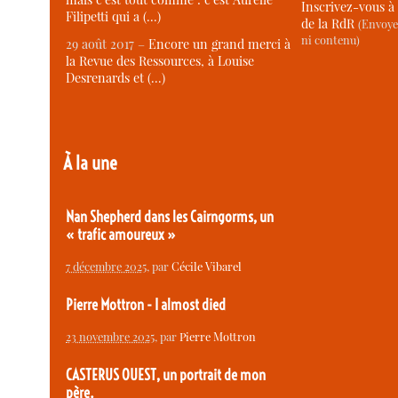
Inscrivez-vous à 
Filipetti qui a (…)
de la RdR
(Envoye
ni contenu)
29 août 2017 –
Encore un grand merci à
la Revue des Ressources, à Louise
Desrenards et (…)
À la une
Nan Shepherd dans les Cairngorms, un
« trafic amoureux »
7 décembre 2025
, par
Cécile Vibarel
Pierre Mottron - I almost died
23 novembre 2025
, par
Pierre Mottron
CASTERUS OUEST, un portrait de mon
père.