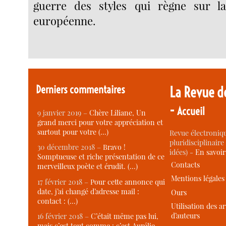
guerre des styles qui règne sur l
européenne.
Derniers commentaires
La Revue d
-
Accueil
9 janvier 2019 –
Chère Liliane, Un
grand merci pour votre appréciation et
surtout pour votre (…)
Revue électroniqu
pluridisciplinaire 
30 décembre 2018 –
Bravo !
idées) -
En savoi
Somptueuse et riche présentation de ce
Contacts
merveilleux poète et érudit. (…)
Mentions légales
17 février 2018 –
Pour cette annonce qui
date, j’ai changé d’adresse mail :
Ours
contact : (…)
Utilisation des ar
d’auteurs
16 février 2018 –
C’était même pas lui,
mais c’est tout comme : c’est Aurélie