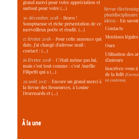
grand merci pour votre appréciation et
surtout pour votre (…)
Revue électroniqu
pluridisciplinaire 
30 décembre 2018 –
Bravo !
idées) -
En savoi
Somptueuse et riche présentation de ce
Contacts
merveilleux poète et érudit. (…)
Mentions légales
17 février 2018 –
Pour cette annonce qui
date, j’ai changé d’adresse mail :
Ours
contact : (…)
Utilisation des ar
d’auteurs
16 février 2018 –
C’était même pas lui,
mais c’est tout comme : c’est Aurélie
Inscrivez-vous à 
Filipetti qui a (…)
de la RdR
(Envoye
ni contenu)
29 août 2017 –
Encore un grand merci à
la Revue des Ressources, à Louise
Desrenards et (…)
À la une