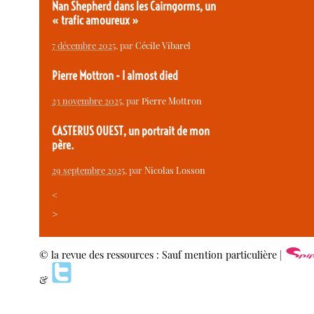
Nan Shepherd dans les Cairngorms, un
« trafic amoureux »
7 décembre 2025
, par
Cécile Vibarel
Pierre Mottron - I almost died
23 novembre 2025
, par
Pierre Mottron
CASTERUS OUEST, un portrait de mon
père.
29 septembre 2025
, par
Nicolas Losson
<
>
© la revue des ressources : Sauf mention particulière |
&