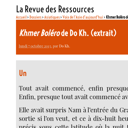
La Revue des Ressources
Accueil
>
Dossiers
>
Asiatiques
>
Voix de l’Asie d’aujourd’hui
>
Khmer Boléro de
Khmer Boléro
de Do Kh. (extrait)
lundi 7 octobre 2013
, par
Do Kh.
Un
Tout avait commencé, enfin presque,
Enfin, presque tout avait commencé ave
Elle avait surpris Nam à l’entrée du Gra
sortie si l’on veut, et ce à dix-huit 
précis sous cette latitude où la nuit