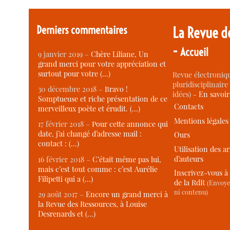
Derniers commentaires
La Revue d
-
Accueil
9 janvier 2019 –
Chère Liliane, Un
grand merci pour votre appréciation et
surtout pour votre (…)
Revue électroniqu
pluridisciplinaire 
30 décembre 2018 –
Bravo !
idées) -
En savoi
Somptueuse et riche présentation de ce
Contacts
merveilleux poète et érudit. (…)
Mentions légales
17 février 2018 –
Pour cette annonce qui
date, j’ai changé d’adresse mail :
Ours
contact : (…)
Utilisation des ar
d’auteurs
16 février 2018 –
C’était même pas lui,
mais c’est tout comme : c’est Aurélie
Inscrivez-vous à 
Filipetti qui a (…)
de la RdR
(Envoye
ni contenu)
29 août 2017 –
Encore un grand merci à
la Revue des Ressources, à Louise
Desrenards et (…)