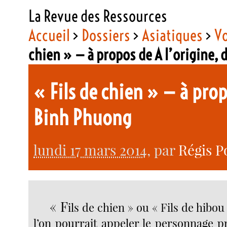
La Revue des Ressources
Accueil
>
Dossiers
>
Asiatiques
>
Vo
chien » — à propos de A l’origine
« Fils de chien » — à pro
Binh Phuong
lundi 17 mars 2014
, par
Régis P
« F
ils de chien » ou « Fils de hibou 
l’on pourrait appeler le personnage p