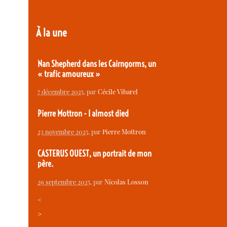
À la une
Nan Shepherd dans les Cairngorms, un
« trafic amoureux »
7 décembre 2025
, par
Cécile Vibarel
Pierre Mottron - I almost died
23 novembre 2025
, par
Pierre Mottron
CASTERUS OUEST, un portrait de mon
père.
29 septembre 2025
, par
Nicolas Losson
<
>