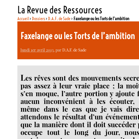
La Revue des Ressources
Accueil
>
Dossiers
>
D.A.F. de Sade
>
Faxelange ou les Torts de l’ambition
Faxelange ou les Torts de l’ambition
lundi 1er avril 2013
, par
D.A.F. de Sade
L
es rêves sont des mouvements secr
pas assez à leur vraie place ; la m
s’en moque, l’autre portion y ajoute fo
aucun inconvénient à les écouter, 
même dans le cas que je vais dir
attendons le résultat d’un événemen
que la manière dont il doit succéder
occupe tout le long du jour, nou