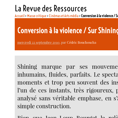
La Revue des Ressources
Accueil
>
Masse critique
>
Cinémas et Arts média
>
Conversion à la violence / 
Conversion à la violence / Sur Shini
mercredi 22 septembre 2010
, par
Cédric Bouchoucha
Shining marque par ses mouveme
inhumains, fluides, parfaits. Le spect
moments et trop peu souvent des ins
l’un de ces instants, très rigoureux, 
analysé sans véritable emphase, en s
simple construction.
Bien que Jean-Loup Bourget la re