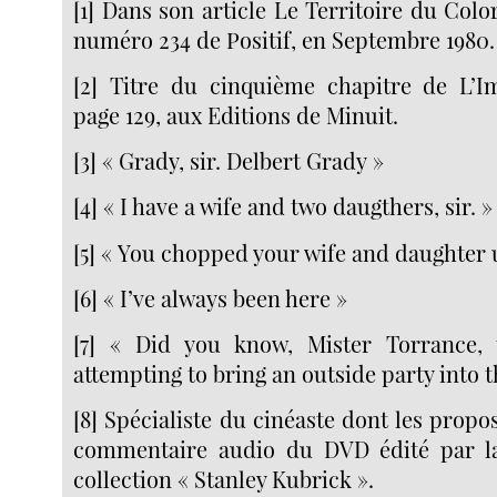
[1] Dans son article Le Territoire du Colo
numéro 234 de Positif, en Septembre 1980.
[2] Titre du cinquième chapitre de L’I
page 129, aux Editions de Minuit.
[3] « Grady, sir. Delbert Grady »
[4] « I have a wife and two daugthers, sir. »
[5] « You chopped your wife and daughter up
[6] « I’ve always been here »
[7] « Did you know, Mister Torrance, 
attempting to bring an outside party into th
[8] Spécialiste du cinéaste dont les propo
commentaire audio du DVD édité par l
collection « Stanley Kubrick ».