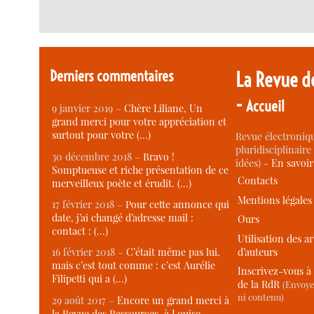
Derniers commentaires
La Revue d
-
Accueil
9 janvier 2019 –
Chère Liliane, Un
grand merci pour votre appréciation et
surtout pour votre (…)
Revue électroniqu
pluridisciplinaire 
30 décembre 2018 –
Bravo !
idées) -
En savoi
Somptueuse et riche présentation de ce
Contacts
merveilleux poète et érudit. (…)
Mentions légales
17 février 2018 –
Pour cette annonce qui
date, j’ai changé d’adresse mail :
Ours
contact : (…)
Utilisation des ar
d’auteurs
16 février 2018 –
C’était même pas lui,
mais c’est tout comme : c’est Aurélie
Inscrivez-vous à 
Filipetti qui a (…)
de la RdR
(Envoye
ni contenu)
29 août 2017 –
Encore un grand merci à
la Revue des Ressources, à Louise