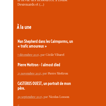
Desrenards et (…)
À la une
Nan Shepherd dans les Cairngorms, un
« trafic amoureux »
7 décembre 2025
, par
Cécile Vibarel
Pierre Mottron - I almost died
23 novembre 2025
, par
Pierre Mottron
CASTERUS OUEST, un portrait de mon
père.
29 septembre 2025
, par
Nicolas Losson
<