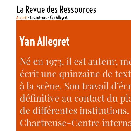
La Revue des Ressources
Accueil
> Les auteurs >
Yan Allegret
Yan Allegret
Né en 1973, il est auteur, m
écrit une quinzaine de text
à la scène. Son travail d’éc
définitive au contact du pla
de différentes institutions.
Chartreuse-Centre interna