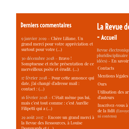
Derniers commentaires
La Revue d
-
Accueil
9 janvier 2019 –
Chère Liliane, Un
grand merci pour votre appréciation et
surtout pour votre (…)
Revue électroniqu
pluridisciplinaire 
30 décembre 2018 –
Bravo !
idées) -
En savoi
Somptueuse et riche présentation de ce
Contacts
merveilleux poète et érudit. (…)
Mentions légales
17 février 2018 –
Pour cette annonce qui
date, j’ai changé d’adresse mail :
Ours
contact : (…)
Utilisation des ar
d’auteurs
16 février 2018 –
C’était même pas lui,
mais c’est tout comme : c’est Aurélie
Inscrivez-vous à 
Filipetti qui a (…)
de la RdR
(Envoye
ni contenu)
29 août 2017 –
Encore un grand merci à
la Revue des Ressources, à Louise
Desrenards et (…)