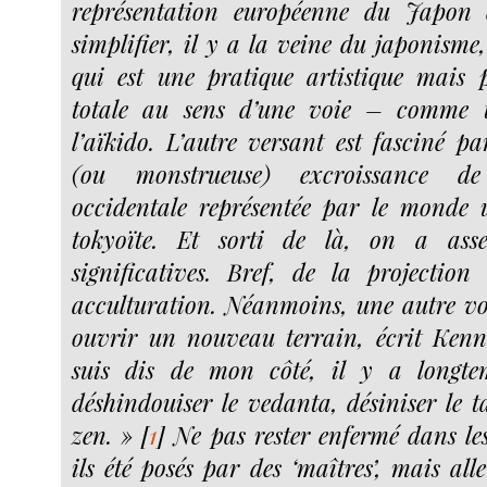
représentation européenne du Japon 
simplifier, il y a la veine du japonisme, 
qui est une pratique artistique mais 
totale au sens d’une voie – comme t
l’aïkido. L’autre versant est fasciné pa
(ou monstrueuse) excroissance d
occidentale représentée par le monde 
tokyoïte. Et sorti de là, on a ass
significatives. Bref, de la projectio
acculturation. Néanmoins, une autre voi
ouvrir un nouveau terrain, écrit Kenn
suis dis de mon côté, il y a longtemp
déshindouiser le vedanta, désiniser le t
zen. »
[
1
]
Ne pas rester enfermé dans les
ils été posés par des ‘maîtres’, mais al