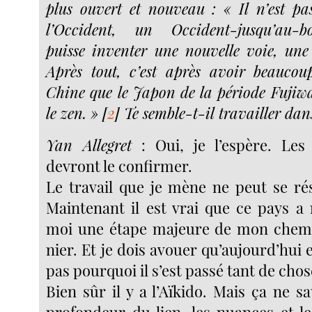
plus ouvert et nouveau : « Il n’est p
l’Occident, un Occident-jusqu’au-bo
puisse inventer une nouvelle voie, une 
Après tout, c’est après avoir beauco
Chine que le Japon de la période Fujiw
le zen. »
[
2
]
Te semble-t-il travailler dans
Yan Allegret
: Oui, je l’espère. Les
devront le confirmer.
Le travail que je mène ne peut se r
Maintenant il est vrai que ce pays a
moi une étape majeure de mon chemin
nier. Et je dois avouer qu’aujourd’hui e
pas pourquoi il s’est passé tant de chos
Bien sûr il y a l’Aïkido. Mais ça ne sa
profondeur du lien, les nuances et le