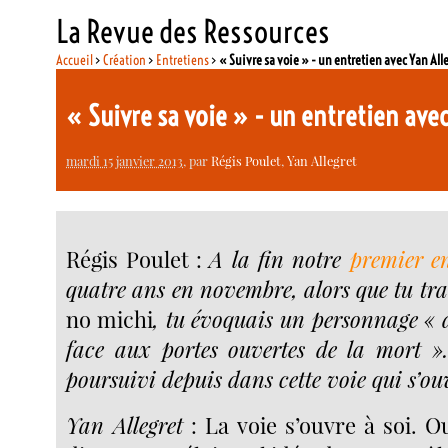
La Revue des Ressources
Accueil
>
Création
>
Entretiens
>
« Suivre sa voie » - un entretien avec Yan All
« Suivre sa voie » - un entretien ave
mardi 15 janvier 2013
, par
Régis Poulet
,
Yan Allegret
Régis Poulet :
A la fin notre
premier en
quatre ans en novembre, alors que tu tra
no michi
, tu évoquais un personnage « 
face aux portes ouvertes de la mort 
poursuivi depuis dans cette voie qui s’ouv
Yan Allegret
: La voie s’ouvre à soi. Ou