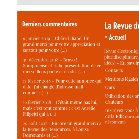
Derniers commentaires
La Revue d
-
Accueil
9 janvier 2019 –
Chère Liliane, Un
grand merci pour votre appréciation et
surtout pour votre (…)
Revue électroniqu
pluridisciplinaire 
30 décembre 2018 –
Bravo !
idées) -
En savoi
Somptueuse et riche présentation de ce
Contacts
merveilleux poète et érudit. (…)
Mentions légales
17 février 2018 –
Pour cette annonce qui
date, j’ai changé d’adresse mail :
Ours
contact : (…)
Utilisation des ar
d’auteurs
16 février 2018 –
C’était même pas lui,
mais c’est tout comme : c’est Aurélie
Inscrivez-vous à 
Filipetti qui a (…)
de la RdR
(Envoye
ni contenu)
29 août 2017 –
Encore un grand merci à
la Revue des Ressources, à Louise
Desrenards et (…)