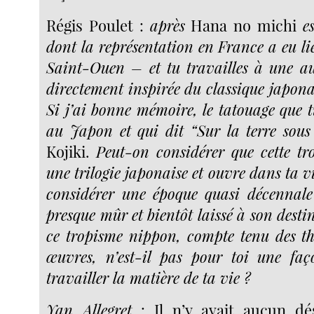
Régis Poulet :
après
Hana no michi
e
dont la représentation en France a eu l
Saint-Ouen – et tu travailles à une au
directement inspirée du classique japo
Si j’ai bonne mémoire, le tatouage que t
au Japon et qui dit “Sur la terre sous 
Kojiki.
Peut-on considérer que cette tro
une trilogie japonaise et ouvre dans ta vi
considérer une époque quasi décennal
presque mûr et bientôt laissé à son desti
ce tropisme nippon, compte tenu des th
œuvres, n’est-il pas pour toi une faç
travailler la matière de ta vie ?
Yan Allegret
: Il n’y avait aucun dés