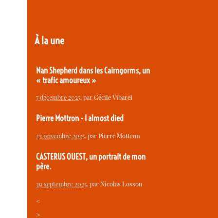
À la une
Nan Shepherd dans les Cairngorms, un
« trafic amoureux »
7 décembre 2025
, par
Cécile Vibarel
Pierre Mottron - I almost died
23 novembre 2025
, par
Pierre Mottron
CASTERUS OUEST, un portrait de mon
père.
29 septembre 2025
, par
Nicolas Losson
<
>