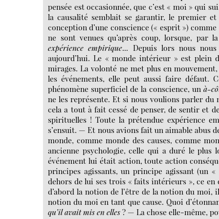
pensée est occasionnée, que c’est « moi » qui suis 
la causalité semblait se garantir, le premier et
conception d’une conscience (« esprit ») comme c
ne sont venues qu’après coup, lorsque, par l
expérience empirique
... Depuis lors nous nou
aujourd’hui. Le « monde intérieur » est plein 
mirages. La volonté ne met plus en mouvement, d
les événements, elle peut aussi faire défaut. 
phénomène superficiel de la conscience, un
à-cô
ne les représente. Et si nous voulions parler du 
cela a tout à fait cessé de penser, de sentir et de
spirituelles ! Toute la prétendue expérience emp
s’ensuit. — Et nous avions fait un aimable abus d
monde, comme monde des causes, comme monde 
ancienne psychologie, celle qui a duré le plus lo
événement lui était action, toute action conséqu
principes agissants, un principe agissant (un 
dehors de lui ses trois « faits intérieurs », ce en 
d’abord la notion de l’être de la notion du moi, 
notion du moi en tant que cause. Quoi d’étonnant 
qu’il avait mis en elles
? — La chose elle-même, pour