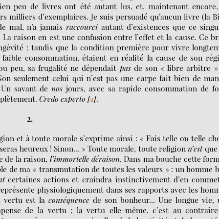
en peu de livres ont été autant lus, et, maintenant encore,
 milliers d’exemplaires. Je suis persuadé qu’aucun livre (la B
 de mal, n’a jamais
raccourci
autant d’existences que ce singu
 La raison en est une confusion entre l’effet et la cause. Ce b
gévité : tandis que la condition première pour vivre longte
a faible consommation, étaient en réalité la cause de son ré
 ou peu, sa frugalité ne dépendait
pas
de son « libre arbitre » 
on seulement celui qui n’est pas une carpe fait bien de ma
. Un savant de
nos
jours, avec sa rapide consommation de fo
mplètement.
Credo experto
[
2
]
.
2.
ion et à toute morale s’exprime ainsi : « Fais telle ou telle ch
u seras heureux ! Sinon... » Toute morale, toute religion
n’est
que 
e de la raison,
l’immortelle déraison
. Dans ma bouche cette for
e de ma « transmutation de toutes les valeurs » : un homme 
nt
certaines actions et craindra instinctivement d’en commet
il représente physiologiquement dans ses rapports avec les ho
a vertu est la
conséquence
de son bonheur... Une longue vie, 
ense de la vertu ; la vertu elle-même, c’est au contraire