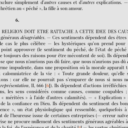
xclure simplement d’
autres
causes et d’
autres
explications. —
hrétien au « péché », la fille à son amour.
6.
 RELIGION DOIT ETRE RATTACHE A CETTE IDEE DES CAU
s généraux
désagréables
. — Ces sentiments dépendent des êtres
 le cas le plus célèbre — les hystériques qu’on prend pour 
ut point approuver (le sentiment du péché, de l’état de péché
e toujours des raisons pour être mécontent de soi). Ils dépen
ose que nous n’aurions pas dû faire, que nous n’aurions pas dû
orme impudente, dans une proposition où la morale apparaît t
calomniatrice de la vie : « Toute grande douleur, qu’elle 
ns : car elle ne pourrait pas s’emparer de nous si nous ne
représentation
, II, 666
[
6
]
). Ils dépendent d’actions irréfléchies
ons, les sens considérés comme causes, comme coupables ; 
« méritées » à l’aide d’autres calamités). — « Explication »
 de la confiance en Dieu. Ils dépendent du sentiment des bo
ence », un état physiologique qui ressemble, quelquefois à
t de l’heureuse issue de certaines entreprises (— erreur naïv
rise ne procure nullement des sentiments généraux agréables 
la foi, de l’espérance et de la charité
[
7
]
— les vertus chrétien