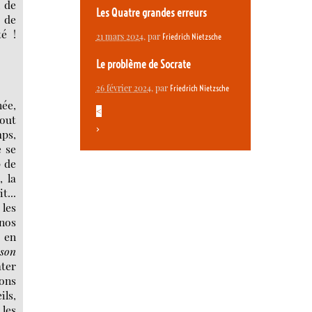
n de
Les Quatre grandes erreurs
 de
é !
21 mars 2024
, par
Friedrich Nietzsche
Le problème de Socrate
26 février 2024
, par
Friedrich Nietzsche
ée,
<
tout
>
mps,
e se
p de
 la
t...
 les
 nos
, en
ison
ter
nons
ils,
les