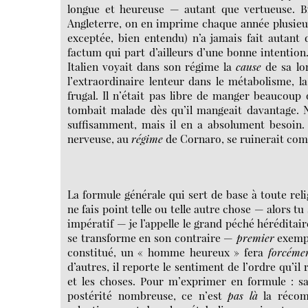
longue et heureuse — autant que vertueuse. Bi
Angleterre, on en imprime chaque année plusieurs
exceptée, bien entendu) n’a jamais fait autant
factum qui part d’ailleurs d’une bonne intention.
Italien voyait dans son régime la
cause
de sa lon
l’extraordinaire lenteur dans le métabolisme, l
frugal. Il n’était pas libre de manger beaucoup
tombait malade dès qu’il mangeait davantage. N
suffisamment, mais il en a absolument besoin
nerveuse, au
régime
de Cornaro, se ruinerait co
La formule générale qui sert de base à toute relig
ne fais point telle ou telle autre chose — alors t
impératif — je l’appelle le grand péché héréditair
se transforme en son contraire —
premier
exempl
constitué, un « homme heureux » fera
forcéme
d’autres, il reporte le sentiment de l’ordre qu’
et les choses. Pour m’exprimer en formule : s
postérité nombreuse, ce n’est
pas là
la récomp