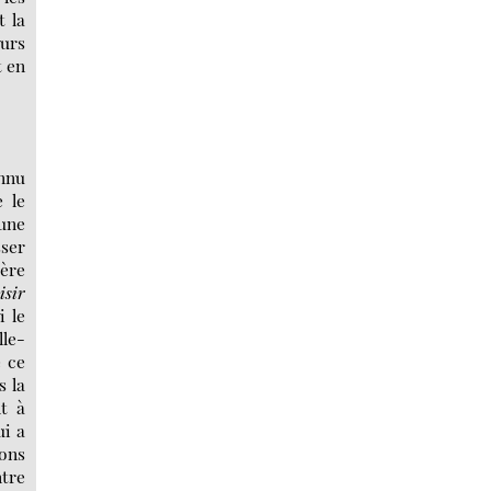
t la
eurs
t en
nnu
e le
 une
sser
ière
isir
i le
lle-
e ce
s la
t à
ui a
ions
ntre