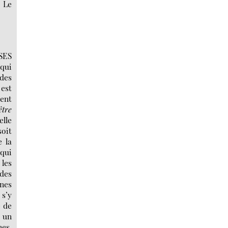
 Le
SES
 qui
des
 est
dent
être
elle
soit
 la
 qui
les
 des
nnes
 s’y
e de
à un
nes.