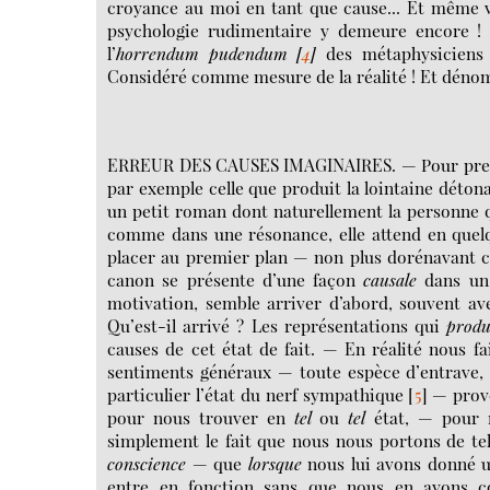
croyance au moi en tant que cause... Et même v
psychologie rudimentaire y demeure encore !
l’
horrendum pudendum
[
4
]
des métaphysiciens !
Considéré comme mesure de la réalité ! Et dé
ERREUR DES CAUSES IMAGINAIRES. — Pour prendr
par exemple celle que produit la lointaine déton
un petit roman dont naturellement la personne q
comme dans une résonance, elle attend en quelqu
placer au premier plan — non plus dorénavant c
canon se présente d’une façon
causale
dans un 
motivation, semble arriver d’abord, souvent ave
Qu’est-il arrivé ? Les représentations qui
produ
causes de cet état de fait. — En réalité nous 
sentiments généraux — toute espèce d’entrave, d
particulier l’état du nerf sympathique
[
5
]
— provo
pour nous trouver en
tel
ou
tel
état, — pour n
simplement le fait que nous nous portons de tel
conscience
— que
lorsque
nous lui avons donné u
entre en fonction sans que nous en ayons c