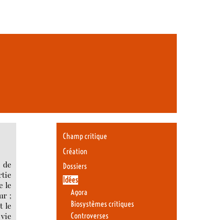
Champ critique
Création
 de
Dossiers
rtie
Idées
e le
Agora
ur ;
Biosystèmes critiques
t le
 vie
Controverses