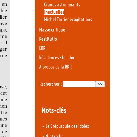
 en
Grands astreignants
ible
Inactuelles
lier
Michel Tarrier écogitations
rave
mps,
Masse critique
gime
Restitutio
: il
ERR
nger
rce
Résidences : le labo
A propos de la RDR
Rechercher :
ose,
cet
mule
bien
Mots-clés
tre
mmes
une
•
Le Crépuscule des idoles
 ce
•
Nietzsche