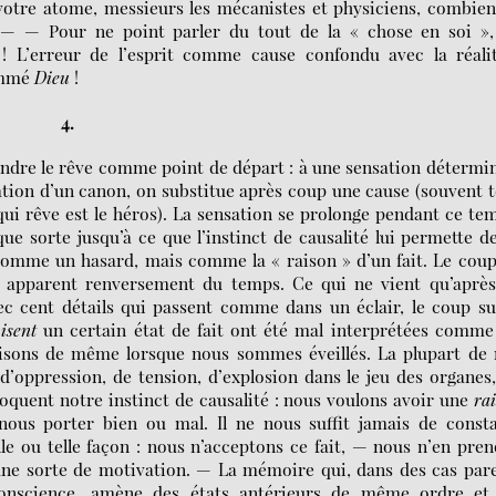
otre atome, messieurs les mécanistes et physiciens, combie
 — — Pour ne point parler du tout de la « chose en soi »,
 L’erreur de l’esprit comme cause confondu avec la réalit
nommé
Dieu
!
4.
e le rêve comme point de départ : à une sensation détermin
ation d’un canon, on substitue après coup une cause (souvent 
ui rêve est le héros). La sensation se prolonge pendant ce te
e sorte jusqu’à ce que l’instinct de causalité lui permette d
omme un hasard, mais comme la « raison » d’un fait. Le cou
apparent renversement du temps. Ce qui ne vient qu’après,
c cent détails qui passent comme dans un éclair, le coup sui
isent
un certain état de fait ont été mal interprétées comme
faisons de même lorsque nous sommes éveillés. La plupart de
’oppression, de tension, d’explosion dans le jeu des organes
quent notre instinct de causalité : nous voulons avoir une
ra
ous porter bien ou mal. Il ne nous suffit jamais de consta
le ou telle façon : nous n’acceptons ce fait, — nous n’en pre
ne sorte de motivation. — La mémoire qui, dans des cas pare
onscience, amène des états antérieurs de même ordre et 