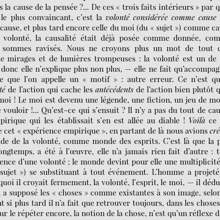
la cause de la pensée ?... De ces « trois faits intérieurs » par 
 le plus convaincant, c’est la
volonté considérée comme cause
ause, et plus tard encore celle du moi (du « sujet ») comme c
a volonté, la causalité était déjà posée comme donnée, co
s sommes ravisés. Nous ne croyons plus un mot de tout c
de mirages et de lumières trompeuses : la volonté est un de
onc elle n’explique plus non plus, — elle ne fait qu’accompa
Ce que l’on appelle un « motif » : autre erreur. Ce n’est q
té
de l’action qui cache les
antécédents
de l’action bien plutôt q
moi ! Le moi est devenu une légende, une fiction, un jeu de mo
 vouloir !... Qu’est-ce qui s’ensuit ? Il n’y a pas du tout de ca
irique qui les établissait s’en est allée au diable !
Voilà
ce 
e cet « expérience empirique », en partant de là nous avions
cré
de la volonté, comme monde des esprits. C’est là que la p
ngtemps, a été à l’œuvre, elle n’a jamais rien fait d’autre : 
ence d’une volonté ; le monde devint pour elle une multiplicit
« sujet ») se substituant à tout événement. L’homme a projet
quoi il croyait fermement, la volonté, l’esprit, le moi, — il dédu
il a supposé les « choses » comme existantes à son image, selo
si plus tard il n’a fait que retrouver toujours, dans les chose
 le répéter encore, la notion de la chose, n’est qu’un réflexe d