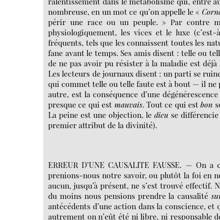
ralentissement dans le métabolisme qui, entre aut
nombreuse, en un mot ce qu’on appelle le «
Corn
périr une race ou un peuple. » Par contre 
physiologiquement, les vices et le luxe (c’est-
fréquents, tels que les connaissent toutes les na
fane avant le temps. Ses amis disent : telle ou tel
de ne pas avoir pu résister à la maladie est déj
Les lecteurs de journaux disent : un parti se ruine
qui commet telle ou telle faute est à bout — il ne
autre, est la conséquence d’une dégénérescence de
presque ce qui est
mauvais
. Tout ce qui est
bon
so
La peine est une objection, le
dieu
se différencie
premier attribut de la divinité).
ERREUR D’UNE CAUSALITE FAUSSE. — On a cru 
prenions-nous notre savoir, ou plutôt la foi en n
aucun, jusqu’à présent, ne s’est trouvé effectif.
du moins nous pensions prendre la causalité
su
antécédents d’une action dans la conscience, et 
autrement on n’eût été ni libre, ni responsable d