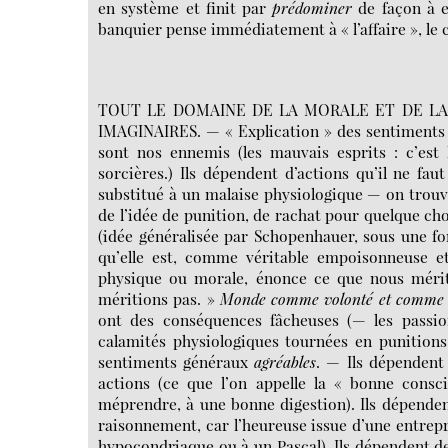
en système et finit par
prédominer
de façon à e
banquier pense immédiatement à « l’affaire », le c
TOUT LE DOMAINE DE LA MORALE ET DE LA
IMAGINAIRES. — « Explication » des sentiment
sont nos ennemis (les mauvais esprits : c’est
sorcières.) Ils dépendent d’actions qu’il ne fa
substitué à un malaise physiologique — on trouv
de l’idée de punition, de rachat pour quelque ch
(idée généralisée par Schopenhauer, sous une f
qu’elle est, comme véritable empoisonneuse et 
physique ou morale, énonce ce que nous mérito
méritions pas. »
Monde comme volonté et comme 
ont des conséquences fâcheuses (— les passi
calamités physiologiques tournées en punitions 
sentiments généraux
agréables
. — Ils dépendent
actions (ce que l’on appelle la « bonne consci
méprendre, à une bonne digestion). Ils dépenden
raisonnement, car l’heureuse issue d’une entrep
hypocondriaque ou à un Pascal). Ils dépendent de 