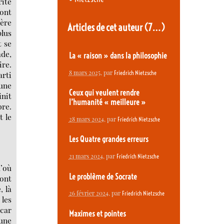
rité
font
ère
Articles de cet auteur
(7…)
plus
t se
ade,
La « raison » dans la philosophie
ire.
8 mars 2025
, par
Friedrich Nietzsche
arti
’une
Ceux qui veulent rendre
init
l’humanité « meilleure »
bre.
t le
28 mars 2024
, par
Friedrich Nietzsche
Les Quatre grandes erreurs
21 mars 2024
, par
Friedrich Nietzsche
’où
Le problème de Socrate
dont
, là
26 février 2024
, par
Friedrich Nietzsche
 les
 car
Maximes et pointes
’une