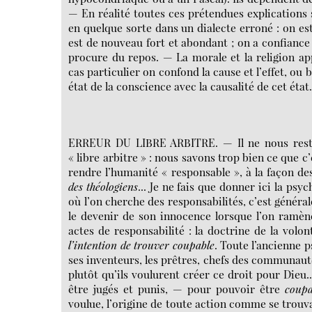
— En réalité toutes ces prétendues explications s
en quelque sorte dans un dialecte erroné : on es
est de nouveau fort et abondant ; on a confiance
procure du repos. — La morale et la religion a
cas particulier on confond la cause et l’effet, ou b
état de la conscience avec la causalité de cet état
ERREUR DU LIBRE ARBITRE. — Il ne nous reste
« libre arbitre » : nous savons trop bien ce que c’
rendre l’humanité « responsable », à la façon des
des théologiens
... Je ne fais que donner ici la ps
où l’on cherche des responsabilités, c’est généra
le devenir de son innocence lorsque l’on ramène
actes de responsabilité : la doctrine de la volo
l’intention de trouver coupable
. Toute l’ancienne p
ses inventeurs, les prêtres, chefs des communauté
plutôt qu’ils voulurent créer ce droit pour Die
être jugés et punis, — pour pouvoir être
coupa
voulue, l’origine de toute action comme se trouv