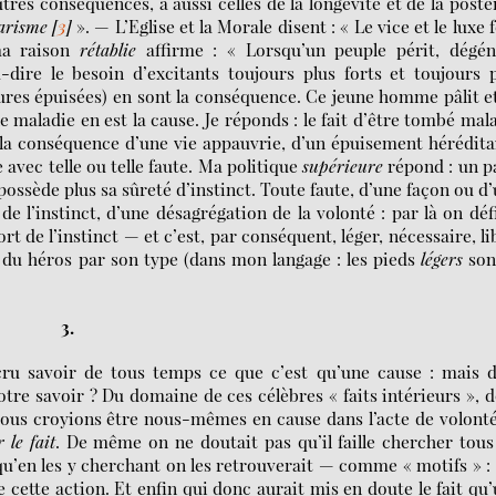
res conséquences, a aussi celles de la longévité et de la posté
arisme
[
3
]
». — L’Eglise et la Morale disent : « Le vice et le luxe 
ma raison
rétablie
affirme : « Lorsqu’un peuple périt, dégén
à-dire le besoin d’excitants toujours plus forts et toujours 
tures épuisées) en sont la conséquence. Ce jeune homme pâlit e
le maladie en est la cause. Je réponds : le fait d’être tombé mal
à la conséquence d’une vie appauvrie, d’un épuisement hérédita
 avec telle ou telle faute. Ma politique
supérieure
répond : un p
 possède plus sa sûreté d’instinct. Toute faute, d’une façon ou d
 l’instinct, d’une désagrégation de la volonté : par là on déf
rt de l’instinct — et c’est, par conséquent, léger, nécessaire, li
 du héros par son type (dans mon langage : les pieds
légers
son
3.
savoir de tous temps ce que c’est qu’une cause : mais d
otre savoir ? Du domaine de ces célèbres « faits intérieurs », 
 Nous croyions être nous-mêmes en cause dans l’acte de volonté
r le fait
. De même on ne doutait pas qu’il faille chercher tous
qu’en les y cherchant on les retrouverait — comme « motifs » :
e cette action. Et enfin qui donc aurait mis en doute le fait qu