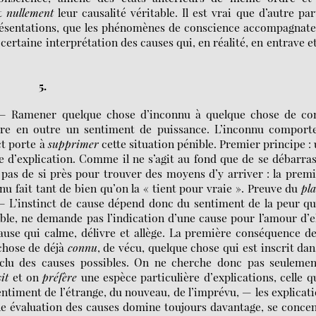
et
nullement
leur causalité véritable. Il est vrai que d’autre par
résentations, que les phénomènes de conscience accompagnat
certaine interprétation des causes qui, en réalité, en entrave e
5.
Ramener quelque chose d’inconnu à quelque chose de co
procure en outre un sentiment de puissance. L’inconnu comport
ct porte à
supprimer
cette situation pénible. Premier principe :
 d’explication. Comme il ne s’agit au fond que de se débarra
 pas de si près pour trouver des moyens d’y arriver : la prem
u fait tant de bien qu’on la « tient pour vraie ». Preuve du
pla
 — L’instinct de cause dépend donc du sentiment de la peur qu
ible, ne demande pas l’indication d’une cause pour l’amour d’e
se qui calme, délivre et allège. La première conséquence d
chose de déjà
connu
, de vécu, quelque chose qui est inscrit dan
exclu des causes possibles. On ne cherche donc pas seulemen
it
et on
préfère
une espèce particulière d’explications, celle q
sentiment de l’étrange, du nouveau, de l’imprévu, — les explicat
ne évaluation des causes domine toujours davantage, se conce