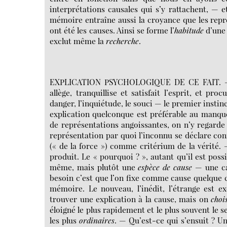
interprétations causales qui s’y rattachent, — 
mémoire entraîne aussi la croyance que les rep
ont été les causes. Ainsi se forme l’
habitude
d’une 
exclut même la
recherche
.
EXPLICATION PSYCHOLOGIQUE DE CE FAIT. — 
allège, tranquillise et satisfait l’esprit, et 
danger, l’inquiétude, le souci — le premier instin
explication quelconque est préférable au manque
de représentations angoissantes, on n’y regarde
représentation par quoi l’inconnu se déclare conn
(« de la force ») comme critérium de la vérité.
produit. Le « pourquoi ? », autant qu’il est poss
même, mais plutôt une
espèce de cause
— une cau
besoin c’est que l’on fixe comme cause quelque 
mémoire. Le nouveau, l’inédit, l’étrange est 
trouver une explication à la cause, mais on
chois
éloigné le plus rapidement et le plus souvent le 
les plus
ordinaires
. — Qu’est-ce qui s’ensuit ? U