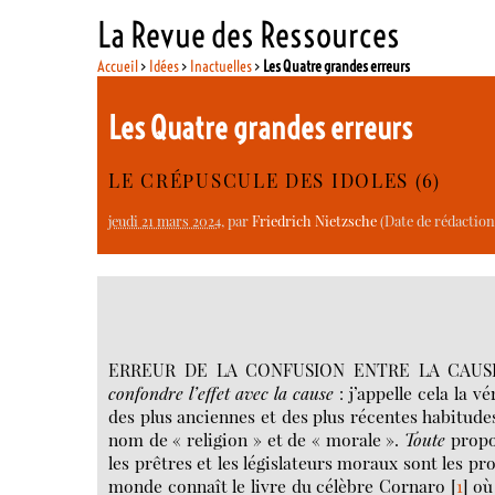
La Revue des Ressources
Accueil
>
Idées
>
Inactuelles
>
Les Quatre grandes erreurs
Les Quatre grandes erreurs
LE CRÉPUSCULE DES IDOLES (6)
jeudi 21 mars 2024
, par
Friedrich Nietzsche
(Date de rédaction 
ERREUR DE LA CONFUSION ENTRE LA CAUSE ET
confondre l’effet avec la cause
: j’appelle cela la v
des plus anciennes et des plus récentes habitudes
nom de « religion » et de « morale ».
Toute
propos
les prêtres et les législateurs moraux sont les p
monde connaît le livre du célèbre Cornaro
[
1
]
où 