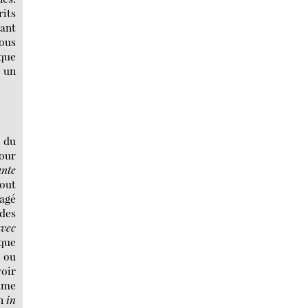
rits
ant
vous
que
e un
 du
pour
ante
tout
gagé
 des
avec
 que
— ou
voir
mme
on
in