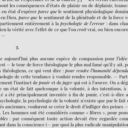
ont les conséquences d’états de plaisir ou de déplaisir, transc
t en état d’espérer
parce que
le sentiment physiologique domin
 en Dieu,
parce que
le sentiment de la plénitude et de la force 
ppartiennent entièrement à la
psychologie de l’erreur
: dans cha
ien la vérité avec l’effet de ce que l’on
croit
vrai, ou bien encor
. —
7.
 aujourd’hui plus aucune espèce de compassion pour l’idée
est — le tour de force théologique le plus mal famé qu’il y ait, 
 théologiens, ce qui veut dire :
pour rendre l’humanité dépend
ychologie de cette tendance à vouloir rendre responsable. — Par
lement l’instinct de
punir
et de
juger
qui est à l’œuvre. On a dé
 un état de fait quelconque à la volonté, à des intentions, à
nté a été principalement inventée à fin de punir, c’est-à-dire
sychologie, la psychologie de la volonté n’existe que par le fait
s anciennes, voulurent se créer le droit d’infliger des peines 
u... Les hommes ont été considérés comme « libres », pour pou
bles
: par conséquent toute action devait être regardée co
ant dans la conscience (— par quoi la plus radicale manipulati