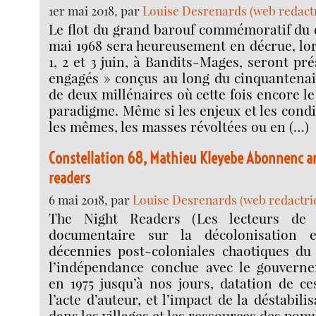
1er mai 2018, par
Louise Desrenards (web redactr
Le flot du grand barouf commémoratif du 
mai 1968 sera heureusement en décrue, lor
1, 2 et 3 juin, à Bandits-Mages, seront pr
engagés » conçus au long du cinquantenai
de deux millénaires où cette fois encore 
paradigme. Même si les enjeux et les condi
les mêmes, les masses révoltées ou en (…)
Constellation 68, Mathieu Kleyebe Abonnenc a
readers
6 mai 2018, par
Louise Desrenards (web redactri
The Night Readers (Les lecteurs de 
documentaire sur la décolonisation 
décennies post-coloniales chaotiques du
l’indépendance conclue avec le gouvern
en 1975 jusqu’à nos jours, datation de c
l’acte d’auteur, et l’impact de la déstabil
dans les villages et les ressources des popu