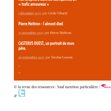
« trafic amoureux »
7 décembre 2025
, par
Cécile Vibarel
Pierre Mottron - I almost died
23 novembre 2025
, par
Pierre Mottron
CASTERUS OUEST, un portrait de mon
père.
29 septembre 2025
, par
Nicolas Losson
<
>
© la revue des ressources : Sauf mention particulière |
&