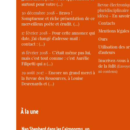
surtout pour votre (…)
Revue électroniqu
pluridisciplinaire 
30 décembre 2018 –
Bravo !
idées) -
En savoi
Somptueuse et riche présentation de ce
Contacts
merveilleux poète et érudit. (…)
Mentions légales
17 février 2018 –
Pour cette annonce qui
date, j’ai changé d’adresse mail :
Ours
contact : (…)
Utilisation des ar
d’auteurs
16 février 2018 –
C’était même pas lui,
mais c’est tout comme : c’est Aurélie
Inscrivez-vous à 
Filipetti qui a (…)
de la RdR
(Envoye
ni contenu)
29 août 2017 –
Encore un grand merci à
la Revue des Ressources, à Louise
Desrenards et (…)
À la une
Nan Shepherd dans les Cairngorms, un