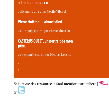
« trafic amoureux »
7 décembre 2025
, par
Cécile Vibarel
Pierre Mottron - I almost died
23 novembre 2025
, par
Pierre Mottron
CASTERUS OUEST, un portrait de mon
père.
29 septembre 2025
, par
Nicolas Losson
<
>
© la revue des ressources : Sauf mention particulière |
&