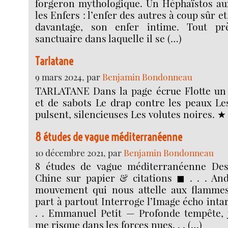
forgeron mythologique. Un Héphaïstos aux
les Enfers : l’enfer des autres à coup sûr e
davantage, son enfer intime. Tout pr
sanctuaire dans laquelle il se (…)
Tarlatane
9 mars 2024, par
Benjamin Bondonneau
TARLATANE Dans la page écrue Flotte un
et de sabots Le drap contre les peaux Le
pulsent, silencieuses Les volutes noires. ★ . .
8 études de vague méditerranéenne
10 décembre 2021, par
Benjamin Bondonneau
8 études de vague méditerranéenne Dess
Chine sur papier & citations ◼︎ . . . A
mouvement qui nous attelle aux flammes
part à partout Interroge l’Image écho intarissa
. . Emmanuel Petit — Profonde tempête, j
me risque dans les forces nues. . . (…)