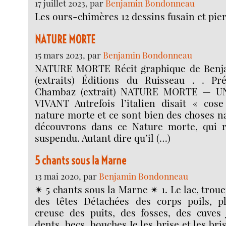
17 juillet 2023, par
Benjamin Bondonneau
Les ours-chimères 12 dessins fusain et pier
NATURE MORTE
15 mars 2023, par
Benjamin Bondonneau
NATURE MORTE Récit graphique de Ben
(extraits) Éditions du Ruisseau . . Pr
Chambaz (extrait) NATURE MORTE — 
VIVANT Autrefois l’italien disait « cos
nature morte et ce sont bien des choses n
découvrons dans ce Nature morte, qui r
suspendu. Autant dire qu’il (…)
5 chants sous la Marne
13 mai 2020, par
Benjamin Bondonneau
✴︎ 5 chants sous la Marne ✴︎ 1. Le lac, troue
des têtes Détachées des corps poils, pl
creuse des puits, des fosses, des cuves J
dents, becs, bouches Je les brise et les bri