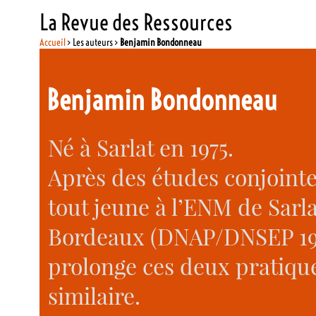
La Revue des Ressources
Accueil
> Les auteurs >
Benjamin Bondonneau
Benjamin Bondonneau
Né à Sarlat en 1975.
Après des études conjointes
tout jeune à l’ENM de Sarl
Bordeaux (DNAP/DNSEP 1993
prolonge ces deux pratiqu
similaire.