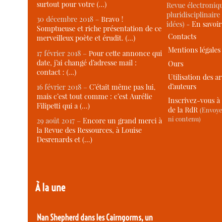
surtout pour votre (…)
Revue électroniqu
pluridisciplinaire 
30 décembre 2018 –
Bravo !
idées) -
En savoi
Somptueuse et riche présentation de ce
Contacts
merveilleux poète et érudit. (…)
Mentions légales
17 février 2018 –
Pour cette annonce qui
date, j’ai changé d’adresse mail :
Ours
contact : (…)
Utilisation des ar
d’auteurs
16 février 2018 –
C’était même pas lui,
mais c’est tout comme : c’est Aurélie
Inscrivez-vous à 
Filipetti qui a (…)
de la RdR
(Envoye
ni contenu)
29 août 2017 –
Encore un grand merci à
la Revue des Ressources, à Louise
Desrenards et (…)
À la une
Nan Shepherd dans les Cairngorms, un