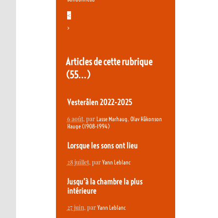
<
>
Articles de cette rubrique
(55…)
Vesterålen 2022-2025
6 août
, par
,
Lasse Marhaug
Olav Håkonson
Hauge (1908-1994)
Lorsque les sons ont lieu
28 juillet
, par
Yann Leblanc
Jusqu’à la chambre la plus
intérieure
27 juin
, par
Yann Leblanc