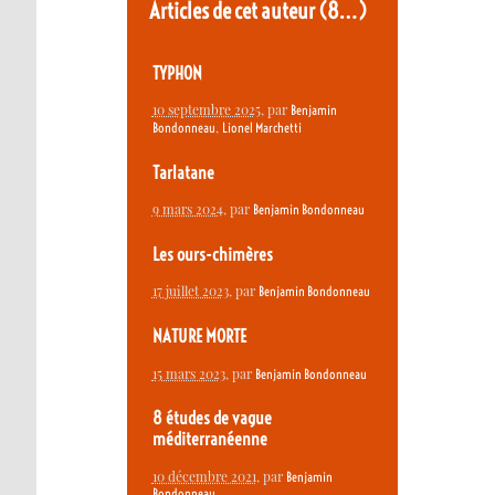
Articles de cet auteur
(8…)
TYPHON
10 septembre 2025
, par
Benjamin
,
Bondonneau
Lionel Marchetti
Tarlatane
9 mars 2024
, par
Benjamin Bondonneau
Les ours-chimères
17 juillet 2023
, par
Benjamin Bondonneau
NATURE MORTE
15 mars 2023
, par
Benjamin Bondonneau
8 études de vague
méditerranéenne
10 décembre 2021
, par
Benjamin
Bondonneau