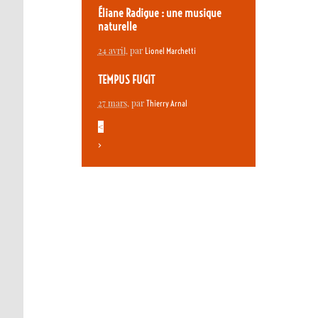
Éliane Radigue : une musique
naturelle
24 avril
, par
Lionel Marchetti
TEMPUS FUGIT
27 mars
, par
Thierry Arnal
<
>