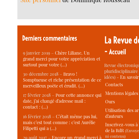
Derniers commentaires
La Revue d
-
Accueil
9 janvier 2019 –
Chère Liliane, Un
grand merci pour votre appréciation et
surtout pour votre (…)
Revue électroniqu
pluridisciplinaire 
30 décembre 2018 –
Bravo !
idées) -
En savoi
Somptueuse et riche présentation de ce
Contacts
merveilleux poète et érudit. (…)
Mentions légales
17 février 2018 –
Pour cette annonce qui
date, j’ai changé d’adresse mail :
Ours
contact : (…)
Utilisation des ar
d’auteurs
16 février 2018 –
C’était même pas lui,
mais c’est tout comme : c’est Aurélie
Inscrivez-vous à 
Filipetti qui a (…)
de la RdR
(Envoye
ni contenu)
29 août 2017 –
Encore un grand merci à