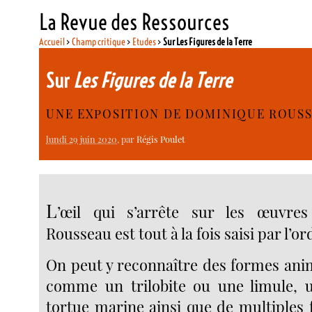
La Revue des Ressources
Accueil
>
Champ critique
>
Etudes
>
Sur Les Figures de la Terre
Sur
Les Figures de la Terre
UNE EXPOSITION DE DOMINIQUE ROUS
lundi 29 juin 2020
, par
Régis Poulet
L
’œil qui s’arrête sur les œuvre
Rousseau est tout à la fois saisi par l’or
On peut y reconnaître des formes ani
comme un trilobite ou une limule, 
tortue marine ainsi que de multiples 