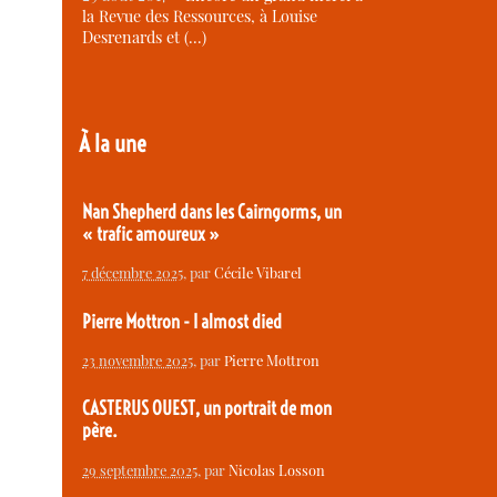
la Revue des Ressources, à Louise
Desrenards et (…)
À la une
Nan Shepherd dans les Cairngorms, un
« trafic amoureux »
7 décembre 2025
, par
Cécile Vibarel
Pierre Mottron - I almost died
23 novembre 2025
, par
Pierre Mottron
CASTERUS OUEST, un portrait de mon
père.
29 septembre 2025
, par
Nicolas Losson