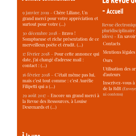
-
Accueil
9 janvier 2019 –
Chère Liliane, Un
grand merci pour votre appréciation et
surtout pour votre (…)
Revue électroniqu
pluridisciplinaire 
30 décembre 2018 –
Bravo !
idées) -
En savoi
Somptueuse et riche présentation de ce
Contacts
merveilleux poète et érudit. (…)
Mentions légales
17 février 2018 –
Pour cette annonce qui
date, j’ai changé d’adresse mail :
Ours
contact : (…)
Utilisation des ar
d’auteurs
16 février 2018 –
C’était même pas lui,
mais c’est tout comme : c’est Aurélie
Inscrivez-vous à 
Filipetti qui a (…)
de la RdR
(Envoye
ni contenu)
29 août 2017 –
Encore un grand merci à
la Revue des Ressources, à Louise
Desrenards et (…)