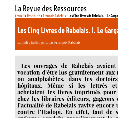
La Revue des Ressources
Accueil
>
Restitutio
>
François Rabelais
>
Les Cinq Livres de Rabelais. I. Le Garg
Les Cinq Livres de Rabelais. I. Le Ga
samedi 2 juillet 2011
, par
François Rabelais
Les ouvrages de Rabelais avaient
vocation d’être lus gratuitement aux 
ou analphabètes, dans les dortoi
hôpitaux. Même si les lettrés e
achetaient les livres imprimés pour
chez les libraires éditeurs, gageons
l’actualité de Rabelais ravive encore 
contre l’Hadopi. En effet, tant de 