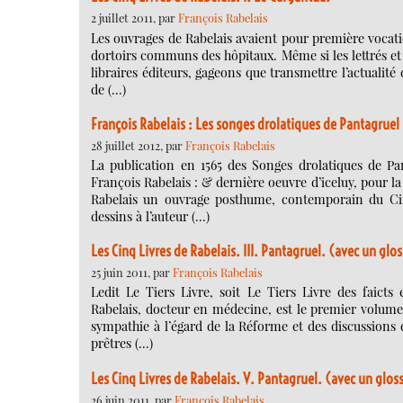
2 juillet 2011, par
François Rabelais
Les ouvrages de Rabelais avaient pour première vocatio
dortoirs communs des hôpitaux. Même si les lettrés et 
libraires éditeurs, gageons que transmettre l’actualité
de (…)
François Rabelais : Les songes drolatiques de Pantagruel
28 juillet 2012, par
François Rabelais
La publication en 1565 des Songes drolatiques de Pa
François Rabelais : & dernière oeuvre d’iceluy, pour la
Rabelais un ouvrage posthume, contemporain du Cinq
dessins à l’auteur (…)
Les Cinq Livres de Rabelais. III. Pantagruel. (avec un glos
25 juin 2011, par
François Rabelais
Ledit Le Tiers Livre, soit Le Tiers Livre des faict
Rabelais, docteur en médecine, est le premier volum
sympathie à l’égard de la Réforme et des discussions d
prêtres (…)
Les Cinq Livres de Rabelais. V. Pantagruel. (avec un glos
26 juin 2011, par
François Rabelais