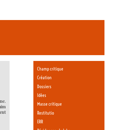
Champ critique
Création
Dossiers
Idées
ne.
Masse critique
chim
ent
Restitutio
ERR