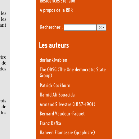
Résidences : le labo
A propos de la RDR
 les
 les
tant
Rechercher :
Les auteurs
tre
doriankivabien
s de
des
The ODSG (The One democratic State
Group)
Patrick Cockburn
Hamid Ali Bouacida
ois
Armand Silvestre (1837-1901)
 de
 les
Bernard Vaudour-Faguet
Franz Kafka
Haneen Elamassie (graphiste)