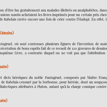
n d’être lus gratuitement aux malades illettrés ou analphabètes, dans
mieux nantis achetaient les livres imprimés pour un certain prix chez
 de Rabelais ravive encore une fois de crier contre l’Hadopi. En effet, 
 (dessins)
ntagruel, où sont contenues plusieurs figures de l’invention de mais
 récréation de bons esprits fait de ce recueil de 120 gravures de dessin
uième Livre, a contrario duquel on ne voit pas que l’attribution 
saire)
s et dicts héroïques du noble Pantagruel, composés par Maître Franç
e de Rabelais censuré par la Sorbonne, pour hérésie, dont un soupçon
ialectiques attribuées à Platon, autant qu’à la charge comique contre
saire)