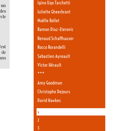
Igino Ugo Tarchetti
e un
 des
Juliette Gheerbrant
ycle
Noëlle Rollet
Ramon Diaz-Eterovic
Renaud Schaffhauser
’est
Rocco Rorandelli
 de
Sebastien Ayreault
dans
Victor Hérault
***
Amy Goodman
Christophe Dejours
David Hawkes
1
2
3