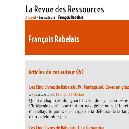
La Revue des Ressources
Accueil
> Les auteurs >
François Rabelais
François Rabelais
Articles de cet auteur (6)
Les Cinq Livres de Rabelais. IV. Pantagruel. (avec un glos
29 juin 2011, par
François Rabelais
Quatre chapitres du Quart Livre, du cycle en série 
L’intégrale paraît pourtant en 1552, grâce au roi Henri
du Bellay, toujours en charge de la défense de la l
d’un patrimoine (…)
Les Cinq Livres de Rabelais. I. Le Gargantua.