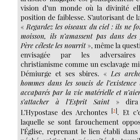
vision d’un monde où la divinité e
position de faiblesse. S’autorisant de l
«
Regardez les oiseaux du ciel : ils ne fo
moisson, ils n’amassent pas dans des 
Père céleste les nourrit
», même la questi
envisagée par les adversaires
christianisme comme un esclavage mis
Démiurge et ses sbires. «
Les archo
hommes dans les soucis de l’existence a
accaparés par la vie matérielle et n’aien
s’attacher à l’Esprit Saint
» dira 
[
2
]
L’Hypostase des Archontes
. Et c’
laquelle se sont farouchement oppos
l’Église, reprenant le lien établi dan