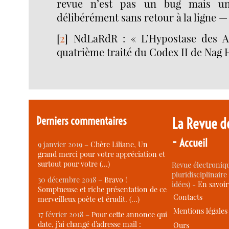
revue n’est pas un bug mais une
délibérément sans retour à la ligne — 
[
2
]
NdLaRdR : « L’Hypostase des Ar
quatrième traité du Codex II de Nag
Derniers commentaires
La Revue d
-
Accueil
9 janvier 2019 –
Chère Liliane, Un
grand merci pour votre appréciation et
surtout pour votre (…)
Revue électroniqu
pluridisciplinaire 
30 décembre 2018 –
Bravo !
idées) -
En savoi
Somptueuse et riche présentation de ce
Contacts
merveilleux poète et érudit. (…)
Mentions légales
17 février 2018 –
Pour cette annonce qui
date, j’ai changé d’adresse mail :
Ours