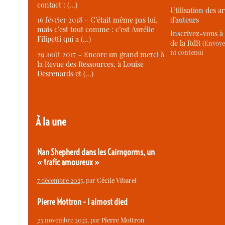
contact : (…)
Utilisation des ar
d’auteurs
16 février 2018 –
C’était même pas lui,
mais c’est tout comme : c’est Aurélie
Inscrivez-vous à 
Filipetti qui a (…)
de la RdR
(Envoye
ni contenu)
29 août 2017 –
Encore un grand merci à
la Revue des Ressources, à Louise
Desrenards et (…)
À la une
Nan Shepherd dans les Cairngorms, un
« trafic amoureux »
7 décembre 2025
, par
Cécile Vibarel
Pierre Mottron - I almost died
23 novembre 2025
, par
Pierre Mottron