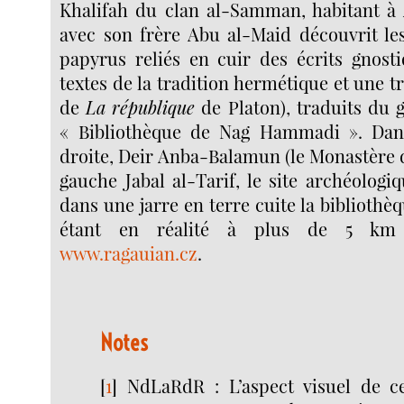
Khalifah du clan al-Samman, habitant à A
avec son frère Abu al-Maid découvrit le
papyrus reliés en cuir des écrits gnosti
textes de la tradition hermétique et une t
de
La république
de Platon), traduits du g
« Bibliothèque de Nag Hammadi ». Dans
droite, Deir Anba-Balamun (le Monastère d
gauche Jabal al-Tarif, le site archéologi
dans une jarre en terre cuite la bibliot
étant en réalité à plus de 5 km 
www.ragauian.cz
.
Notes
[
1
]
NdLaRdR : L’aspect visuel de ce