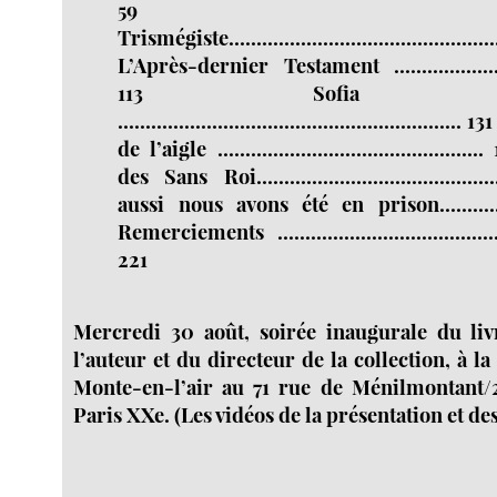
59 Sa
Trismégiste...........................................
L’Après-dernier Testament ........................
113 Sofia amo
............................................................
de l’aigle ............................................
des Sans Roi.......................................
aussi nous avons été en prison..............
Remerciements ...........................................
221
Mercredi 30 août, soirée inaugurale du liv
l’auteur et du directeur de la collection, à la
Monte-en-l’air au 71 rue de Ménilmontant/
Paris XXe. (Les vidéos de la présentation et des