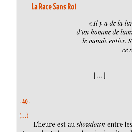
La Race Sans Roi
«
Il y a de la lu
d’un homme de lumiè
le monde entier. S
ce 
[ ... ]
- 40 -
(...)
L’heure est au
showdown
entre le