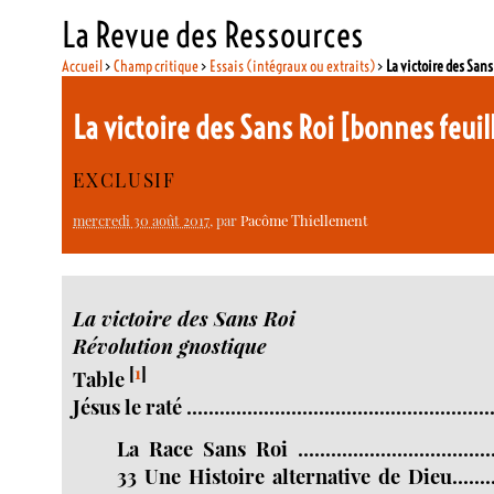
La Revue des Ressources
Accueil
>
Champ critique
>
Essais (intégraux ou extraits)
>
La victoire des Sans
La victoire des Sans Roi [bonnes feuil
EXCLUSIF
mercredi 30 août 2017
, par
Pacôme Thiellement
La victoire des Sans Roi
Révolution gnostique
[
1
]
Table
Jésus le raté ........................................................
La Race Sans Roi .......................................
33 Une Histoire alternative de Dieu..............