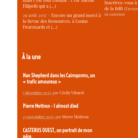
mais c’est tout comme : c’est Aurélie
Inscrivez-vous à 
Filipetti qui a (…)
de la RdR
(Envoye
ni contenu)
29 août 2017 –
Encore un grand merci à
la Revue des Ressources, à Louise
Desrenards et (…)
À la une
Nan Shepherd dans les Cairngorms, un
« trafic amoureux »
7 décembre 2025
, par
Cécile Vibarel
Pierre Mottron - I almost died
23 novembre 2025
, par
Pierre Mottron
CASTERUS OUEST, un portrait de mon
père.