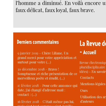
l’homme a diminué. En voilà encore un
faux délicat, faux loyal, faux brave.
Derniers commentaires
La Revue d
-
Accueil
9 janvier 2019 –
Chère Liliane, Un
grand merci pour votre appréciation et
surtout pour votre (…)
Revue électroniqu
pluridisciplinaire 
30 décembre 2018 –
Bravo !
idées) -
En savoi
Somptueuse et riche présentation de ce
Contacts
merveilleux poète et érudit. (…)
Mentions légales
17 février 2018 –
Pour cette annonce qui
date, j’ai changé d’adresse mail :
Ours
contact : (…)
Utilisation des ar
d’auteurs
16 février 2018 –
C’était même pas lui,