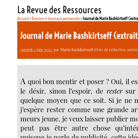
La Revue des Ressources
Accueil
>
Dossiers
>
Journaux personnels
>
Journal de Marie Bashkirtseff (extra
Journal de Marie Bashkirtseff (extrai
samedi 2 juin 2012
, par
Marie Bashkirtseff
(Date de rédaction antéri
A
quoi bon mentir et poser ? Oui, il est
le désir, sinon l’espoir, de
rester
sur 
quelque moyen que ce soit. Si je ne 
j’espère rester comme une grande arti
meurs jeune, je veux laisser publier m
peut pas être autre chose qu’inté
puisque je parle de publicité, cette idé