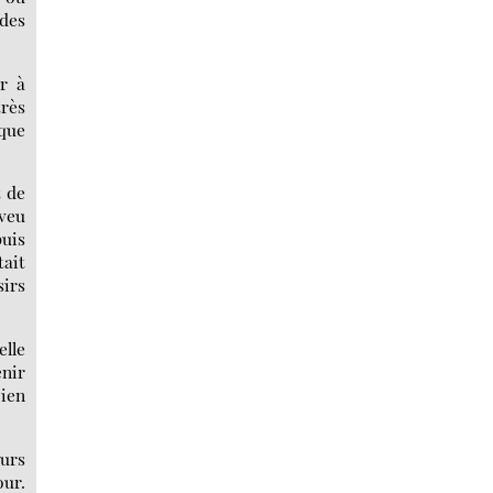
 des
r à
très
 que
t de
eveu
puis
tait
sirs
elle
nir
bien
ours
our.