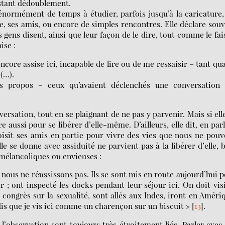
nstant dédoublement.
e énormément de temps à étudier, parfois jusqu’à la caricature,
lle, ses amis, ou encore de simples rencontres. Elle déclare sou
s gens disent, ainsi que leur façon de le dire, tout comme le fai
ise :
 encore assise ici, incapable de lire ou de me ressaisir – tant qu
(…).
ses propos – ceux qu’avaient déclenchés une conversation 
ersation, tout en se plaignant de ne pas y parvenir. Mais si ell
re aussi pour se libérer d’elle-même. D’ailleurs, elle dit, en par
hoisit ses amis en partie pour vivre des vies que nous ne pou
e se donne avec assiduité ne parvient pas à la libérer d’elle, 
 mélancoliques ou envieuses :
nous ne réussissons pas. Ils se sont mis en route aujourd’hui 
 ; ont inspecté les docks pendant leur séjour ici. On doit vis
 congrès sur la sexualité, sont allés aux Indes, iront en Améri
ndis que je vis ici comme un charençon sur un biscuit »
[
13
]
.
l’observation sont toujours très étroitement liés. Parler avec