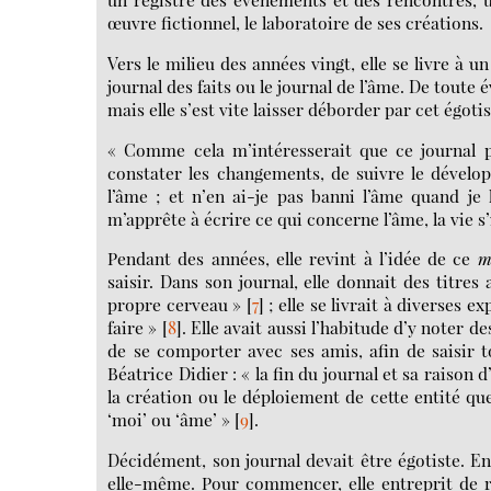
œuvre fictionnel, le laboratoire de ses créations.
Vers le milieu des années vingt, elle se livre à u
journal des faits ou le journal de l’âme. De toute év
mais elle s’est vite laisser déborder par cet égoti
« Comme cela m’intéresserait que ce journal pu
constater les changements, de suivre le dévelo
l’âme ; et n’en ai-je pas banni l’âme quand je
m’apprête à écrire ce qui concerne l’âme, la vie s
Pendant des années, elle revint à l’idée de ce
m
saisir. Dans son journal, elle donnait des titre
propre cerveau »
[
7
]
; elle se livrait à diverses ex
faire »
[
8
]
. Elle avait aussi l’habitude d’y noter
de se comporter avec ses amis, afin de saisir t
Béatrice Didier : « la fin du journal et sa raison 
la création ou le déploiement de cette entité que
‘moi’ ou ‘âme’ »
[
9
]
.
Décidément, son journal devait être égotiste. En 
elle-même. Pour commencer, elle entreprit de r