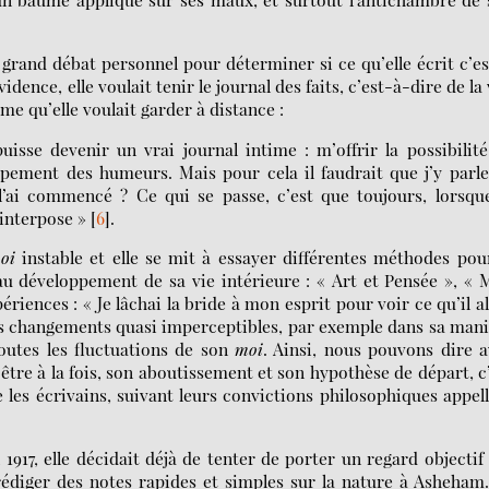
n grand débat personnel pour déterminer si ce qu’elle écrit c’es
idence, elle voulait tenir le journal des faits, c’est-à-dire de la 
sme qu’elle voulait garder à distance :
isse devenir un vrai journal intime : m’offrir la possibilit
ppement des humeurs. Mais pour cela il faudrait que j’y parl
 l’ai commencé ? Ce qui se passe, c’est que toujours, lorsqu
’interpose »
[
6
]
.
oi
instable et elle se mit à essayer différentes méthodes pou
s au développement de sa vie intérieure : « Art et Pensée », «
périences : « Je lâchai la bride à mon esprit pour voir ce qu’il al
 des changements quasi imperceptibles, par exemple dans sa man
outes les fluctuations de son
moi
. Ainsi, nous pouvons dire 
d’être à la fois, son aboutissement et son hypothèse de départ, c
 les écrivains, suivant leurs convictions philosophiques appel
1917, elle décidait déjà de tenter de porter un regard objectif
édiger des notes rapides et simples sur la nature à Asheham