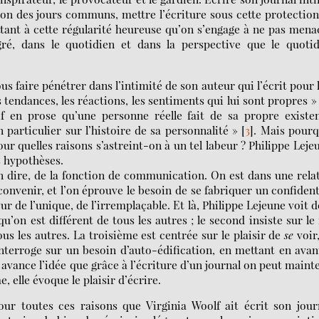
n des jours communs, mettre l’écriture sous cette protection
ttant à cette régularité heureuse qu’on s’engage à ne pas mena
gré, dans le quotidien et dans la perspective que le quotid
ous faire pénétrer dans l’intimité de son auteur qui l’écrit pour 
s tendances, les réactions, les sentiments qui lui sont propres »
tif en prose qu’une personne réelle fait de sa propre existe
n particulier sur l’histoire de sa personnalité »
[
3
]
. Mais pourq
ur quelles raisons s’astreint-on à un tel labeur ? Philippe Leje
s hypothèses.
 dire, de la fonction de communication. On est dans une rela
convenir, et l’on éprouve le besoin de se fabriquer un confiden
ur de l’unique, de l’irremplaçable. Et là, Philippe Lejeune voit 
t qu’on est différent de tous les autres ; le second insiste sur le 
ous les autres. La troisième est centrée sur le plaisir de
se
voir
nterroge sur un besoin d’auto-édification, en mettant en avan
 avance l’idée que grâce à l’écriture d’un journal on peut maint
 elle évoque le plaisir d’écrire.
our toutes ces raisons que Virginia Woolf ait écrit son jour