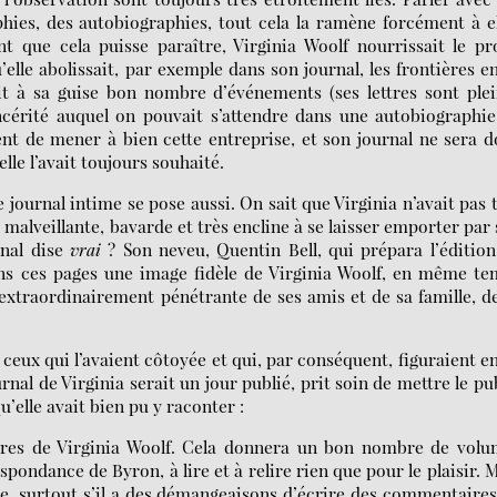
phies, des autobiographies, tout cela la ramène forcément à e
nt que cela puisse paraître, Virginia Woolf nourrissait le pr
’elle abolissait, par exemple dans son journal, les frontières e
eait à sa guise bon nombre d’événements (ses lettres sont ple
incérité auquel on pouvait s’attendre dans une autobiographi
rent de mener à bien cette entreprise, et son journal ne sera 
le l’avait toujours souhaité.
 journal intime se pose aussi. On sait que Virginia n’avait pas 
 malveillante, bavarde et très encline à se laisser emporter par
rnal dise
vrai
? Son neveu, Quentin Bell, qui prépara l’éditio
ans ces pages une image fidèle de Virginia Woolf, en même t
 extraordinairement pénétrante de ses amis et de sa famille, d
 ceux qui l’avaient côtoyée et qui, par conséquent, figuraient e
urnal de Virginia serait un jour publié, prit soin de mettre le pu
u’elle avait bien pu y raconter :
ettres de Virginia Woolf. Cela donnera un bon nombre de vol
spondance de Byron, à lire et à relire rien que pour le plaisir. 
nne, surtout s’il a des démangeaisons d’écrire des commentaire