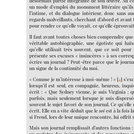
désormais partie intégrante de son œuvre. Au co
un mode d’emploi du monument littéraire qu’ils p
l’intime, et du dialogue intérieur, donc sans a
regards malveillants, cherchant d’abord et avant to
pour rendre ce qu’elle voyait, ce qu’elle éprouvait
Il faut avant toutes choses bien comprendre que 
véritable autobiographie, une égotiste qui haï
qu’elle utilisait très souvent, que ce soit pou
présente ses excuses « insincères » à ses corre
écrire un journal ? Peut-être parce que le journa
un signe de la continuité du moi.
« Comme je m’intéresse à moi-même ! »
[
4
]
s’exc
lorsqu’il est seul, en compagnie, heureux, inqui
écrit : « Que Sydney vienne, je suis Virginia ; qu
parfois, mais seulement lorsque je suis dispersé
souvent le sujet favori de son journal. Ce qu’elle 
écrit. Elle en a vite déduit que le
soi
est à la fois 
si Freud, lors de leur unique rencontre, lui offrit 
Mais son journal remplissait d’autres fonctions :
un registre des événements et des rencontres, 