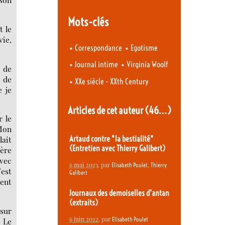
Mots-clés
t le
vie,
•
•
Correspondance
Egotisme
•
•
Journal intime
Virginia Woolf
é de
e de
•
XXe siècle - XXth Century
e je
Articles de cet auteur
(46…)
r le
 Mon
Artaud contre "la bestialité"
lait
(Entretien avec Thierry Galibert)
ière
avec
6 mai 2023
, par
,
Elisabeth Poulet
Thierry
’est
Galibert
lent
Journaux des demoiselles d’antan
(extraits)
 sur
6 juin 2022
, par
Elisabeth Poulet
. Le