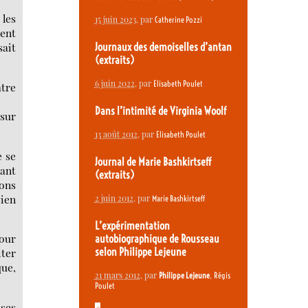
 les
15 juin 2023
, par
Catherine Pozzi
vent
sait
Journaux des demoiselles d’antan
(extraits)
6 juin 2022
, par
Elisabeth Poulet
atre
Dans l’intimité de Virginia Woolf
sur
13 août 2012
, par
Elisabeth Poulet
e se
Journal de Marie Bashkirtseff
lant
(extraits)
vons
bien
2 juin 2012
, par
Marie Bashkirtseff
L’expérimentation
pour
autobiographique de Rousseau
iter
selon Philippe Lejeune
que,
21 mars 2012
, par
,
Philippe Lejeune
Régis
Poulet
 ses