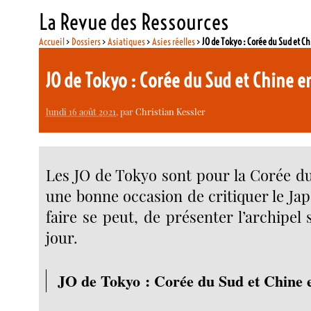
La Revue des Ressources
Accueil
>
Dossiers
>
Asiatiques
>
Asies réelles
>
JO de Tokyo : Corée du Sud et 
JO de Tokyo : Corée du Sud et Chine
lundi 16 août 2021
, par
Christian Kessler
Les JO de Tokyo sont pour la Corée du
une bonne occasion de critiquer le Ja
faire se peut, de présenter l’archipe
jour.
JO de Tokyo : Corée du Sud et Chine