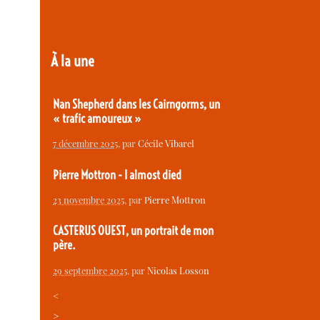
À la une
Nan Shepherd dans les Cairngorms, un
« trafic amoureux »
7 décembre 2025
, par
Cécile Vibarel
Pierre Mottron - I almost died
23 novembre 2025
, par
Pierre Mottron
CASTERUS OUEST, un portrait de mon
père.
29 septembre 2025
, par
Nicolas Losson
<
>