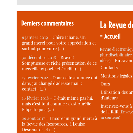
Derniers commentaires
La Revue d
-
Accueil
9 janvier 2019 –
Chère Liliane, Un
grand merci pour votre appréciation et
surtout pour votre (…)
Revue électroniqu
pluridisciplinaire 
30 décembre 2018 –
Bravo !
idées) -
En savoi
Somptueuse et riche présentation de ce
Contacts
merveilleux poète et érudit. (…)
Mentions légales
17 février 2018 –
Pour cette annonce qui
date, j’ai changé d’adresse mail :
Ours
contact : (…)
Utilisation des ar
d’auteurs
16 février 2018 –
C’était même pas lui,
mais c’est tout comme : c’est Aurélie
Inscrivez-vous à 
Filipetti qui a (…)
de la RdR
(Envoye
ni contenu)
29 août 2017 –
Encore un grand merci à
la Revue des Ressources, à Louise
Desrenards et (…)