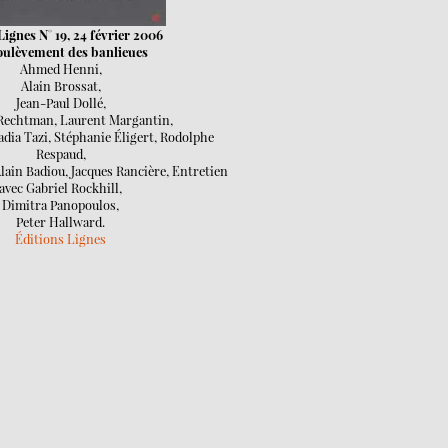
ignes N° 19, 24 février 2006
oulèvement des banlieues
Ahmed Henni,
Alain Brossat,
Jean-Paul Dollé,
Rechtman, Laurent Margantin,
adia Tazi, Stéphanie Éligert, Rodolphe
Respaud,
lain Badiou, Jacques Rancière, Entretien
avec Gabriel Rockhill,
Dimitra Panopoulos,
Peter Hallward.
Éditions Lignes