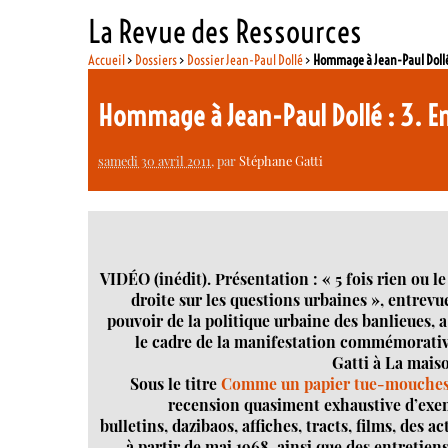
La Revue des Ressources
Accueil
>
Dossiers
>
Dossier Jean-Paul Dollé
>
Hommage à Jean-Paul Dollé 
Hommage à Jean-Paul Dollé : 3. Ent
samedi 30 avril 2011
, par
Stéphane Gatti
VIDÉO (inédit). Présentation : « 5 fois rien ou le
droite sur les questions urbaines », entrev
pouvoir de la politique urbaine des banlieues, 
le cadre de la manifestation commémorativ
Gatti à La maiso
Sous le titre
Comme un papier tue-mouches 
recension quasiment exhaustive d’exem
bulletins, dazibaos, affiches, tracts, films, des
à partir de mai 1968, ainsi que des entretiens