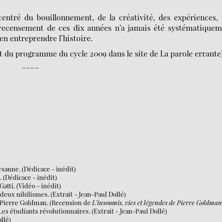
tré du bouillonnement, de la créativité, des expériences, 
 recensement de ces dix années n’a jamais été systématique
en entreprendre l’histoire.
t du programme du cycle 2009 dans le site de La parole errante
____
sanne. (Dédicace - inédit)
. (Dédicace - inédit)
atti. (Vidéo - inédit)
s deux nihilismes. (Extrait - Jean-Paul Dollé)
u. Pierre Goldman. (Recension de
L’insoumis, vies et légendes de Pierre Goldma
 Les étudiants révolutionnaires. (Extrait - Jean-Paul Dollé)
ollé)