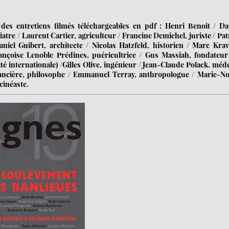
des entretiens filmés téléchargeables en pdf : Henri Benoit / Da
tre / Laurent Cartier, agriculteur / Francine Demichel, juriste / Pat
iel Guibert, architecte / Nicolas Hatzfeld, historien / Marc Krav
rançoise Lenoble Prédines, puéricultrice / Gus Massiah, fondateu
té internationale) /Gilles Olive, ingénieur / Jean-Claude Polack, méd
Rancière, philosophe / Emmanuel Terray, anthropologue / Marie-No
cinéaste.