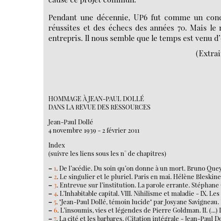
Pendant une décennie, UP6 fut comme un concen
réussites et des échecs des années 70. Mais le
entrepris. Il nous semble que le temps est venu d’
(Extrai
HOMMAGE À JEAN-PAUL DOLLÉ
DANS LA REVUE DES RESSOURCES
Jean-Paul Dollé
4 novembre 1939 - 2 février 2011
Index
(suivre les liens sous les n° de chapitres)
–
1
. De l’acédie. Du soin qu’on donne à un mort. Bruno Quey
–
2
. Le singulier et le pluriel. Paris en mai. Hélène Bleskine
–
3
. Entrevue sur l’institution. La parole errante. Stéphane G
–
4
. L’Inhabitable capital. VIII. Nihilisme et maladie - IX. Le
–
5
. "Jean-Paul Dollé, témoin lucide" par Josyane Savignea
–
6
. L’insoumis, vies et légendes de Pierre Goldman. II. (...)
–
7
. La cité et les barbares. (Citation intégrale - Jean-Paul D