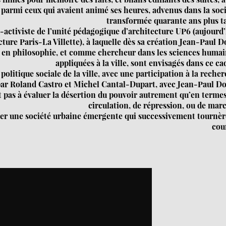
s parmi ceux qui avaient animé ses heures, advenus dans la soc
transformée quarante ans plus t
-activiste de l’unité pédagogique d’architecture UP6 (aujourd
ture Paris-La Villette), à laquelle dès sa création Jean-Paul D
 en philosophie, et comme chercheur dans les sciences humai
appliquées à la ville, sont envisagés dans ce ca
olitique sociale de la ville, avec une participation à la reche
par Roland Castro et Michel Cantal-Dupart, avec Jean-Paul Do
 pas à évaluer la désertion du pouvoir autrement qu’en terme
circulation, de répression, ou de mar
égrer une société urbaine émergente qui successivement tournè
cour