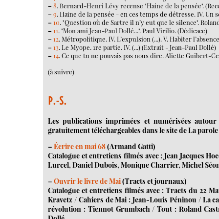
–
8
. Bernard-Henri Lévy recense "Haine de la pensée". (Re
–
9
. Haine de la pensée - en ces temps de détresse. IV. Un se 
–
10
. "Question où de Sartre il n’y eut que le silence". Rolan
–
11
. "Mon ami Jean-Paul Dollé...". Paul Virilio. (Dédicace)
–
12
. Métropolitique. IV. L’expulsion (...). V. Habiter l’absence 
–
13
. Le Myope. 1re partie. IV. (...) (Extrait - Jean-Paul Dollé)
–
14
. Ce que tu ne pouvais pas nous dire. Aliette Guibert-C
(à suivre)
P.-S.
Les publications imprimées et numérisées autour 
gratuitement téléchargeables dans le site de La parole
–
Écrire en mai 68
(Armand Gatti)
Catalogue et entretiens filmés avec : Jean Jacques H
Lurcel, Daniel Dubois, Monique Charrier, Michel Séo
–
Ouvrir le livre de Mai
(Tracts et journaux)
Catalogue et entretiens filmés avec : Tracts du 22 Mar
Kravetz / Cahiers de Mai : Jean-Louis Péninou / La ca
révolution : Tiennot Grumbach / Tout : Roland Castro
Dollé.