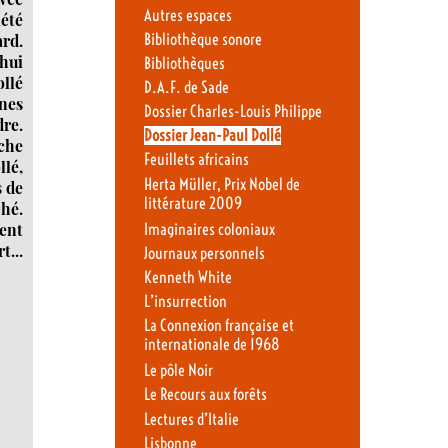
Autres espaces
iété
ard.
Bibliothèque sonore
’hui
Bibliothèques
ollé
D.A.F. de Sade
nes
Dossier Charles-Louis Philippe
dre.
Dossier Jean-Paul Dollé
rche
Feuillets africains
llé,
Herta Müller, Prix Nobel de
s de
littérature 2009
ché.
rent
Imaginaires coloniaux
t...
Journaux personnels
Kenneth White
L’insurrection
La Connexion française et
internationale de 1968
Le pôle Noir
Le Recours aux forêts
Lectures d’Italie
Lisbonne