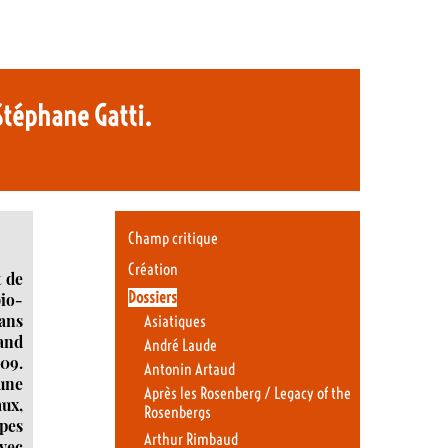
 Stéphane Gatti.
Champ critique
Création
t de
Dossiers
bio-
dans
Asiatiques
mand
André Laude
009.
Antonin Artaud
 une
Après les Rosenberg / Legacy of the
aux,
Rosenbergs
upes
Arthur Rimbaud
avec