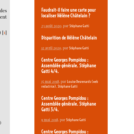
Faudrait-il faire une carte pour
des
localiser Hélène Châtelain ?
ment
23 août 2020
, par
Stéphane Gatti
)
[
1
]
Disparition de Hélène Châtelain
12 avril 2020
, par
Stéphane Gatti
Centre Georges Pompidou :
Assemblée générale. Stéphane
Gatti 4/4.
15 mai 2018
, par
Louise Desrenards (web
,
redactrice)
Stéphane Gatti
Centre Georges Pompidou :
Assemblée générale. Stéphane
Gatti 3/4.
9 mai 2018
, par
Stéphane Gatti
n
)
Centre Georges Pompidou :