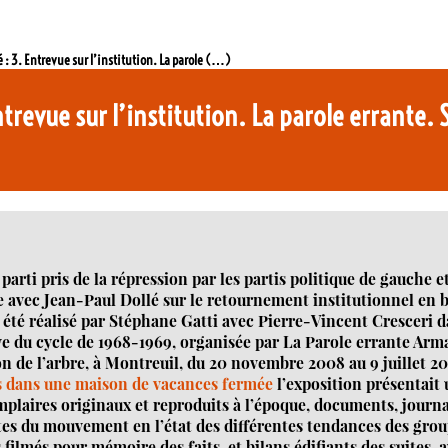
: 3. Entrevue sur l’institution. La parole (…)
revue sur l’institution. La parole errante.
 parti pris de la répression par les partis politique de gauche e
ue avec Jean-Paul Dollé sur le retournement institutionnel en 
a été réalisé par Stéphane Gatti avec Pierre-Vincent Cresceri 
e du cycle de 1968-1969, organisée par La Parole errante Ar
n de l’arbre, à Montreuil, du 20 novembre 2008 au 9 juillet 2
dans une maison de vacances fermée
l’exposition présentait
plaires originaux et reproduits à l’époque, documents, journ
 actes du mouvement en l’état des différentes tendances des gro
 filmés pour mémoire des faits, et bilans édifiants des suites, 