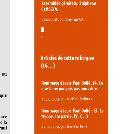
Assemblée générale. Stéphane
Gatti 2/4.
3 mai 2018
, par
Stéphane Gatti
<
>
Articles de cette rubrique
(14…)
e ou
Hommage à Jean-Paul Dollé. 14. Ce
que tu ne pouvais pas nous dire.
ique
25 mai 2011
, par
Aliette G. Certhoux
Hommage à Jean-Paul Dollé : 13. Le
Myope. 1re partie. IV. (...)
Marc
e la
23 mai 2011
, par
Jean-Paul Dollé
Paul