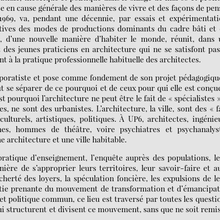
 en cause générale des manières de vivre et des façons de pen
1969, va, pendant une décennie, par essais et expérimentati
natives des modes de productions dominants du cadre bâti et
, d’une nouvelle manière d’habiter le monde, réunit, dans 
t des jeunes praticiens en architecture qui ne se satisfont pa
t à la pratique professionnelle habituelle des architectes.
poratiste et pose comme fondement de son projet pédagogiqu
eut se séparer de ce pourquoi et de ceux pour qui elle est conçu
 pourquoi l’architecture ne peut être le fait de « spécialistes »
es, ne sont des urbanistes. L’architecture, la ville, sont des « f
lturels, artistiques, politiques. À UP6, architectes, ingénie
phes, hommes de théâtre, voire psychiatres et psychanalyst
e architecture et une ville habitable.
pratique d’enseignement, l’enquête auprès des populations, l
nière de s’approprier leurs territoires, leur savoir-faire et a
 cherté des loyers, la spéculation foncière, les expulsions de l
artie prenante du mouvement de transformation et d’émancipa
jet politique commun, ce lieu est traversé par toutes les questi
 qui structurent et divisent ce mouvement, sans que ne soit remi