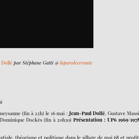
 Dollé
par Stéphane Gatti @
laparoleerrante
ai
ueysanne (fin à 22h) le 16 mai :
Jean-Paul Dollé
, Gustave Mass
, Dominique Dockès (fin à 20h30)
Présentation : UP6 1969/197
tiale, théorique et politique dans le sillage de mai 68 et profi