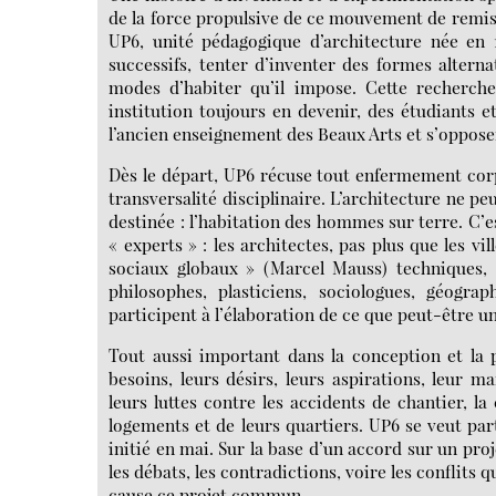
de la force propulsive de ce mouvement de remise
UP6, unité pédagogique d’architecture née en 
successifs, tenter d’inventer des formes alter
modes d’habiter qu’il impose. Cette recherche
institution toujours en devenir, des étudiants e
l’ancien enseignement des Beaux Arts et s’opposen
Dès le départ, UP6 récuse tout enfermement cor
transversalité disciplinaire. L’architecture ne p
destinée : l’habitation des hommes sur terre. C’est
« experts » : les architectes, pas plus que les vill
sociaux globaux » (Marcel Mauss) techniques, cu
philosophes, plasticiens, sociologues, géogra
participent à l’élaboration de ce que peut-être un
Tout aussi important dans la conception et la 
besoins, leurs désirs, leurs aspirations, leur ma
leurs luttes contre les accidents de chantier, la
logements et de leurs quartiers. UP6 se veut p
initié en mai. Sur la base d’un accord sur un pro
les débats, les contradictions, voire les conflits
cause ce projet commun.