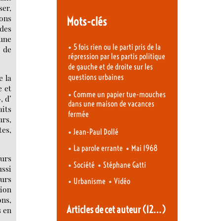
ser,
ons
Mots-clés
 des
une
•
5 fois rien ou le parti pris de la
s de
répression par les partis politique
de gauche et de droite sur les
e la
questions urbaines
e et
•
Comme un papier tue-mouches
, d’
dans une maison de vacances
aits
fermée
urs,
es,
•
Jean-Paul Dollé
•
•
La parole errante
Mai 1968
eurs
•
•
Société
Stéphane Gatti
ussi
eurs
•
•
Urbanisme
Vidéo
tion
ons,
Articles de cet auteur
(12…)
s en