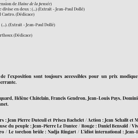
cension de
Haine de la pensée
)
divise en deux : (...) (Extrait - Jean-Paul Dollé)
d Castro. (Dédicace)
(...). (Extrait - Jean-Paul Dollé)
erthoux (Dédicace)
de l’exposition sont toujours accessibles pour un prix modiqu
 errante.
ocquard, Hélène Châtelain, Francis Gendron, Jean-Louis Pays, Domin
nnet.
s : Jean Pierre Duteuil et Prisca Bachelet / Action : Jean Schalit et 
use du peuple : Jean-Pierre Le Dantec / Rouge : Daniel Bensaïd / Viv
 / Le torchon brûle : Nadja Ringart / L’idiot international : Jean-