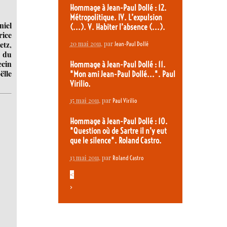
Hommage à Jean-Paul Dollé : 12.
Métropolitique. IV. L’expulsion
niel
(...). V. Habiter l’absence (...).
rice
20 mai 2011
, par
etz,
Jean-Paul Dollé
r du
ecin
Hommage à Jean-Paul Dollé : 11.
ëlle
"Mon ami Jean-Paul Dollé...". Paul
Virilio.
15 mai 2011
, par
Paul Virilio
Hommage à Jean-Paul Dollé : 10.
"Question où de Sartre il n’y eut
que le silence". Roland Castro.
13 mai 2011
, par
Roland Castro
<
>