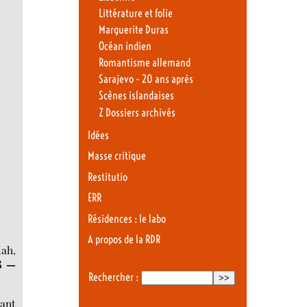
Littérature et folie
Marguerite Duras
Océan indien
Romantisme allemand
Sarajevo - 20 ans après
Scènes islandaises
Z Dossiers archivés
Idées
Masse critique
Restitutio
ERR
Résidences : le labo
A propos de la RDR
iah,
8 —
Rechercher :
tant