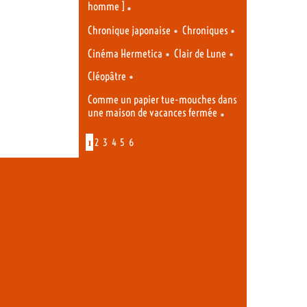
homme ]
•
•
•
Chronique japonaise
Chroniques
•
•
Cinéma Hermetica
Clair de Lune
•
Cléopâtre
Comme un papier tue-mouches dans
une maison de vacances fermée
•
1
2
3
4
5
6