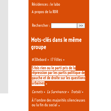
Résidences : le labo
A propos de la RDR
Rechercher :
Mots-clés dans le même
groupe
•
•
#3Debord
17 Filles
5 fois rien ou le parti pris de la
répression par les partis politique de
gauche et de droite sur les questions
urbaines
•
•
•
•
Carnets
La Survivance
Trotski
À l’ombre des majorités silencieuses
ou la fin du social
•