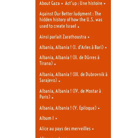
•
•
About Gaza
Act’up : Une histoire
Against Our Better Judgment : The
hidden history of how the U.S. was
used to create Israel
•
•
Ainsi parlait Zarathoustra
•
Albania, Albania ! (I. d’Arles à Bari)
Albania, Albania ! (II. de Dürres à
Tirana)
•
Albania, Albania ! (III. de Dubrovnik à
Sarajevo)
•
Albania, Albania ! (IV. de Mostar à
Paris)
•
•
Albania, Albania ! (V. Epilogue)
•
Album 1
•
Alice au pays des merveilles