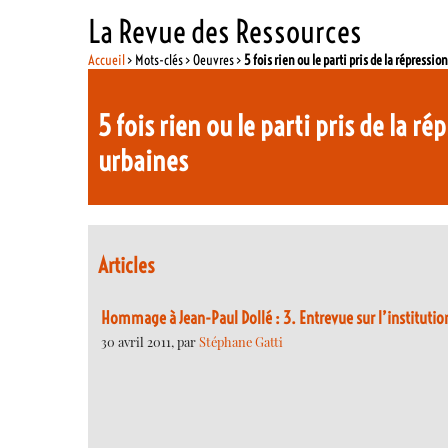
La Revue des Ressources
Accueil
> Mots-clés > Oeuvres >
5 fois rien ou le parti pris de la répressi
5 fois rien ou le parti pris de la r
urbaines
Articles
Hommage à Jean-Paul Dollé : 3. Entrevue sur l’institution
30 avril 2011, par
Stéphane Gatti