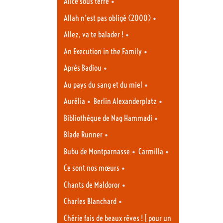
•
Alice sous terre
•
Allah n’est pas obligé (2000)
•
Allez, va te balader !
•
An Execution in the Family
•
Après Badiou
•
Au pays du sang et du miel
•
•
Aurélia
Berlin Alexanderplatz
•
Bibliothèque de Nag Hammadi
•
Blade Runner
•
•
Bubu de Montparnasse
Carmilla
•
Ce sont nos mœurs
•
Chants de Maldoror
•
Charles Blanchard
Chérie fais de beaux rêves ! [ pour un