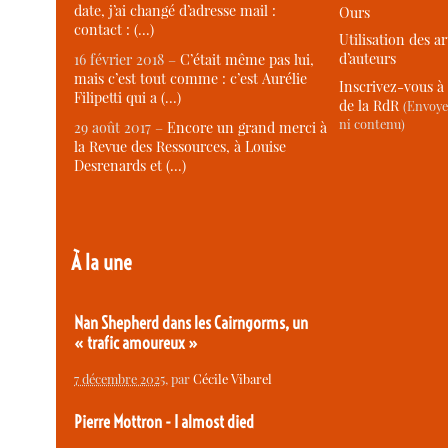
date, j’ai changé d’adresse mail :
Ours
contact : (…)
Utilisation des ar
d’auteurs
16 février 2018 –
C’était même pas lui,
mais c’est tout comme : c’est Aurélie
Inscrivez-vous à 
Filipetti qui a (…)
de la RdR
(Envoye
ni contenu)
29 août 2017 –
Encore un grand merci à
la Revue des Ressources, à Louise
Desrenards et (…)
À la une
Nan Shepherd dans les Cairngorms, un
« trafic amoureux »
7 décembre 2025
, par
Cécile Vibarel
Pierre Mottron - I almost died