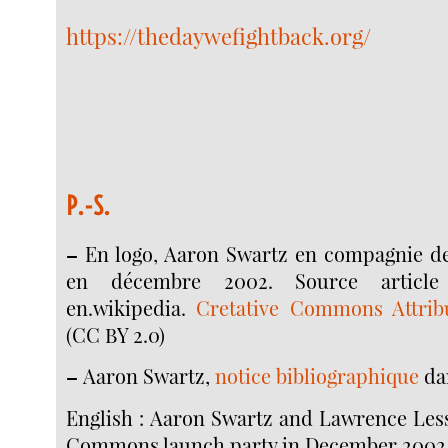
https://thedaywefightback.org/
P.-S.
–
En logo, Aaron Swartz en compagnie d
en décembre 2002. Source articl
en.wikipedia.
Cretative Commons Attrib
(CC BY 2.0)
–
Aaron Swartz,
notice bibliographique
da
English : Aaron Swartz and Lawrence Less
Commons launch party in December 2002