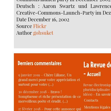
Deutsch : Aaron Swartz und Lawrence
Creative-Commons-Launch-Party im Dez
Date December 16, 2002
Source
Flickr
Author
gohsuket
Derniers commentaires
La Revue d
-
Accueil
9 janvier 2019 –
Chère Liliane, Un
grand merci pour votre appréciation et
surtout pour votre (…)
Revue électroniqu
pluridisciplinaire 
30 décembre 2018 –
Bravo !
idées) -
En savoi
Somptueuse et riche présentation de ce
Contacts
merveilleux poète et érudit. (…)
Mentions légales
17 février 2018 –
Pour cette annonce qui