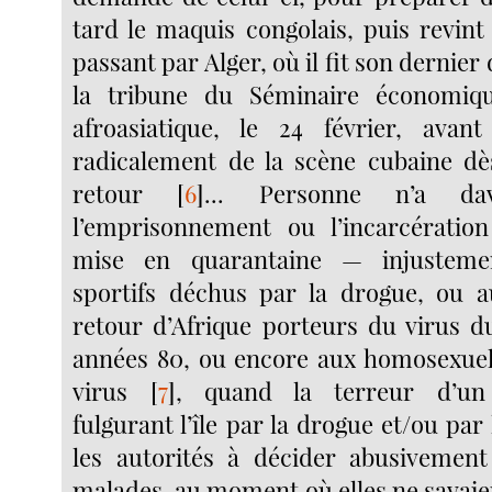
tard le maquis congolais, puis revin
passant par Alger, où il fit son dernier
la tribune du Séminaire économiqu
afroasiatique, le 24 février, avant
radicalement de la scène cubaine dè
retour
[
6
]
... Personne n’a dav
l’emprisonnement ou l’incarcération
mise en quarantaine — injustemen
sportifs déchus par la drogue, ou a
retour d’Afrique porteurs du virus d
années 80, ou encore aux homosexuels
virus
[
7
]
, quand la terreur d’un
fulgurant l’île par la drogue et/ou par
les autorités à décider abusivement
malades, au moment où elles ne savaie