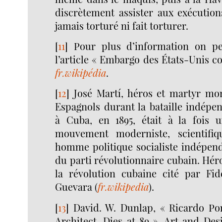
discrètement assister aux exécutions
jamais torturé ni fait torturer.
[
11
]
Pour plus d’information on pe
l’article « Embargo des États-Unis c
fr.wikipédia
.
[
12
]
José Martí, héros et martyr mor
Espagnols durant la bataille indépe
à Cuba, en 1895, était à la fois u
mouvement moderniste, scientifiq
homme politique socialiste indépend
du parti révolutionnaire cubain. Hér
la révolution cubaine cité par Fi
Guevara (
fr.wikipedia
).
[
13
]
David. W. Dunlap, « Ricardo Po
Architect, Dies at 89 », Art and Des