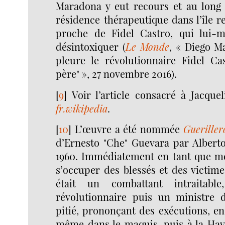
Maradona y eut recours et au long
résidence thérapeutique dans l’île r
proche de Fidel Castro, qui lui-
désintoxiquer (
Le Monde
, « Diego M
pleure le révolutionnaire Fidel Ca
père" », 27 novembre 2016).
[
9
]
Voir l’article consacré à Jacqu
fr.wikipedia
.
[
10
]
L’œuvre a été nommée
Gueriller
d’Ernesto "Che" Guevara par Alberto
1960. Immédiatement en tant que méd
s’occuper des blessés et des victimes
était un combattant intraitabl
révolutionnaire puis un ministre d
pitié, prononçant des exécutions, en 
même dans le maquis, puis à la Hava