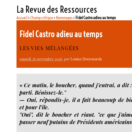
La Revue des Ressources
Accueil
>
Champ critique
>
Hommages
>
Fidel Castro adieu au temps
Fidel Castro adieu au temps
LES VIES MÉLANGÉES
samedi 26 novembre 2016
, par
Louise Desrenards
«
Ce matin, le boucher, quand j’entrai, a dit :
parti. Bénissez-le."
— Oui, répondis-je, il a fait beaucoup de b
et pour l’île.
"Oui", dit le boucher et riant, "ce que j’aime
passer neuf putains de Présidents américains