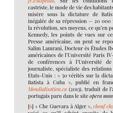
fr.wikipedia
. Sur les conditions 
castriste, le mode de vie des habitants
misère sous la dictature de Batis
inégalée de sa répression — 20 000 
la révolution, ses moyens, ce qu’en p
Kennedy, les points de vues sur ces
Presse américaine, on peut se repor
Salim Lamrani, Docteur ès Études Ib
américaines de l’Université Paris I
de conférences à l’Université d
journaliste, spécialiste des relation
Etats-Unis : « 50 vérités sur la dict
Batista à Cuba », publié en franç
Mondialisation.ca
(2013), traduit de l’
portugais paru dans le site
opera mun
[
6
]
« Che Guevara à Alger »,
chouf ch
voici ce qu’il advint ensuite de 