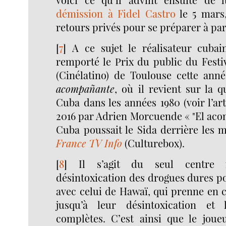
démission à Fidel Castro
le 5 mars,
retours privés pour se préparer à pa
[
7
]
A ce sujet le réalisateur cuba
remporté le Prix du public du Festi
(Cinélatino) de Toulouse cette anné
acompañante
, où il revient sur la 
Cuba dans les années 1980 (voir l’art
2016 par Adrien Morcuende « "El aco
Cuba poussait le Sida derrière les m
France TV Info
(Culturebox).
[
8
]
Il s’agit du seul centre i
désintoxication des drogues dures p
avec celui de Hawaï, qui prenne en c
jusqu’à leur désintoxication et 
complètes. C’est ainsi que le joue