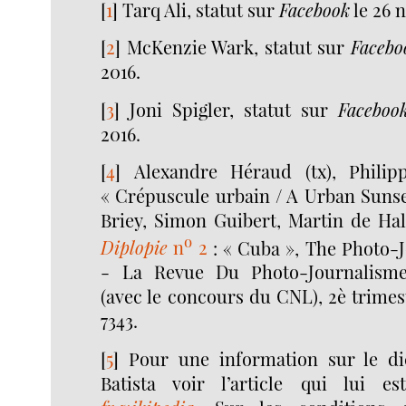
[
1
]
Tarq Ali, statut sur
Facebook
le 26 
[
2
]
McKenzie Wark, statut sur
Facebo
2016.
[
3
]
Joni Spigler, statut sur
Faceboo
2016.
[
4
]
Alexandre Héraud (tx), Philip
« Crépuscule urbain / A Urban Suns
Briey, Simon Guibert, Martin de Hal
o
Diplopie
n
2
: « Cuba », The Photo-
- La Revue Du Photo-Journalisme,
(avec le concours du CNL), 2è trimest
7343.
[
5
]
Pour une information sur le di
Batista voir l’article qui lui e