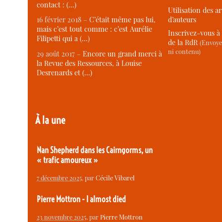
contact : (…)
Utilisation des ar
d’auteurs
16 février 2018 –
C’était même pas lui,
mais c’est tout comme : c’est Aurélie
Inscrivez-vous à 
Filipetti qui a (…)
de la RdR
(Envoye
ni contenu)
29 août 2017 –
Encore un grand merci à
la Revue des Ressources, à Louise
Desrenards et (…)
À la une
Nan Shepherd dans les Cairngorms, un
« trafic amoureux »
7 décembre 2025
, par
Cécile Vibarel
Pierre Mottron - I almost died
23 novembre 2025
, par
Pierre Mottron