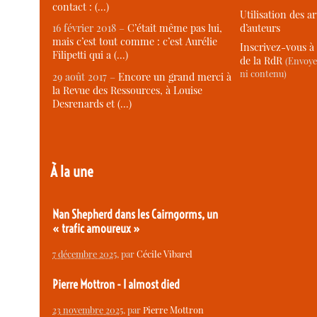
contact : (…)
Utilisation des ar
d’auteurs
16 février 2018 –
C’était même pas lui,
mais c’est tout comme : c’est Aurélie
Inscrivez-vous à 
Filipetti qui a (…)
de la RdR
(Envoye
ni contenu)
29 août 2017 –
Encore un grand merci à
la Revue des Ressources, à Louise
Desrenards et (…)
À la une
Nan Shepherd dans les Cairngorms, un
« trafic amoureux »
7 décembre 2025
, par
Cécile Vibarel
Pierre Mottron - I almost died
23 novembre 2025
, par
Pierre Mottron