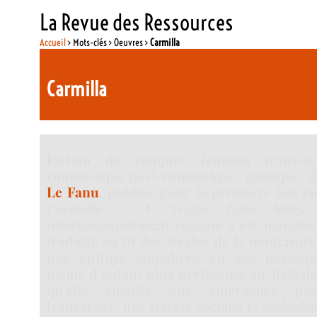
La Revue des Ressources
Accueil
> Mots-clés > Oeuvres >
Carmilla
Carmilla
Fiction de vampire féminin trans-hi
romanesque post-romantique, gothique, 
Le Fanu
, publiée pour la première fois en
Carmilla : A Tragic Love Story
.
internationalement connue a été maintes 
traduite au fil des siècles de la modernité
une culture singulière en soi, persista
même d’autant plus pertinente au-delà de
qu’elle signifie une émergence post-
transgenre, des statuts sociaux et biologiq