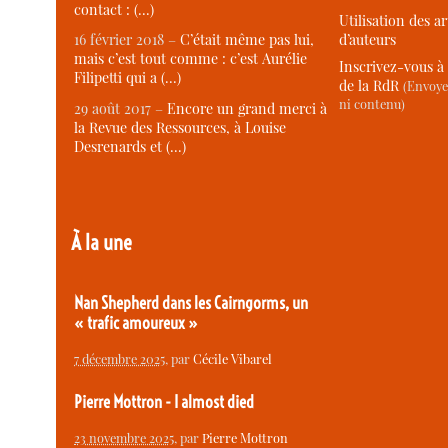
contact : (…)
Utilisation des ar
d’auteurs
16 février 2018 –
C’était même pas lui,
mais c’est tout comme : c’est Aurélie
Inscrivez-vous à 
Filipetti qui a (…)
de la RdR
(Envoye
ni contenu)
29 août 2017 –
Encore un grand merci à
la Revue des Ressources, à Louise
Desrenards et (…)
À la une
Nan Shepherd dans les Cairngorms, un
« trafic amoureux »
7 décembre 2025
, par
Cécile Vibarel
Pierre Mottron - I almost died
23 novembre 2025
, par
Pierre Mottron