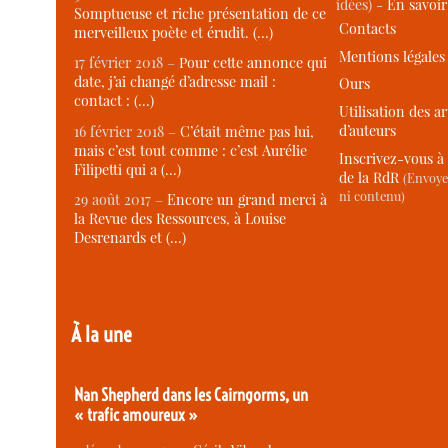
idées) -
En savoi
Somptueuse et riche présentation de ce
Contacts
merveilleux poète et érudit. (…)
Mentions légales
17 février 2018 –
Pour cette annonce qui
date, j’ai changé d’adresse mail :
Ours
contact : (…)
Utilisation des ar
d’auteurs
16 février 2018 –
C’était même pas lui,
mais c’est tout comme : c’est Aurélie
Inscrivez-vous à 
Filipetti qui a (…)
de la RdR
(Envoye
ni contenu)
29 août 2017 –
Encore un grand merci à
la Revue des Ressources, à Louise
Desrenards et (…)
À la une
Nan Shepherd dans les Cairngorms, un
« trafic amoureux »