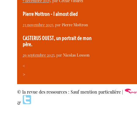
7 décembre 2025
, par
Cécile Vibarel
Pierre Mottron - I almost died
23 novembre 2025
, par
Pierre Mottron
CASTERUS OUEST, un portrait de mon
père.
29 septembre 2025
, par
Nicolas Losson
<
>
© la revue des ressources : Sauf mention particulière |
&