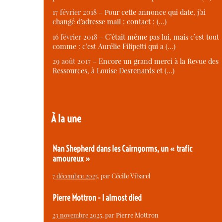
17 février 2018 –
Pour cette annonce qui date, j’ai
changé d’adresse mail : contact : (…)
16 février 2018 –
C’était même pas lui, mais c’est tout
comme : c’est Aurélie Filipetti qui a (…)
29 août 2017 –
Encore un grand merci à la Revue des
Ressources, à Louise Desrenards et (…)
À la une
Nan Shepherd dans les Cairngorms, un « trafic
amoureux »
7 décembre 2025
, par
Cécile Vibarel
Pierre Mottron - I almost died
23 novembre 2025
, par
Pierre Mottron