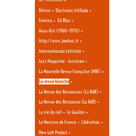
•
•
Dérive
Electronic Intifada
•
•
Femina
Gil Blas
•
Hara-Kiri (1960-1970)
•
http://www.beekoz.fr
•
Internationale Lettriste
•
Jazz Magazine - Jazzman
•
La Nouvelle Revue Française (NRF)
•
La revue blanche
•
La Revue des Ressources (La RdR)
•
La Revue des Ressoures (La RdR)
•
•
La vie du rail
Le Gaulois
•
•
Le Mercure de France
Libération
•
New Left Project