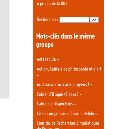
A propos de la RDR
Rechercher :
Mots-clés dans le même
groupe
•
Acta fabula
Action, Cahiers de philosophie et d’art
•
•
•
Austriaca
Aux arts citoyens !
•
Cahier d’Utopie (7 opus)
•
Cahiers antispécistes
•
•
Ce soir ou jamais
Charlie Hebdo
Comités de Recherches Linguistiques
de Vincennes
•