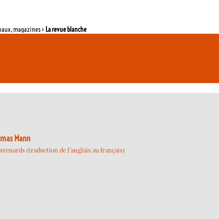
rnaux, magazines >
La revue blanche
homas Mann
srenards (traduction de l’anglais au français)