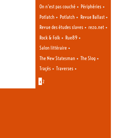
•
•
On n’est pas couché
Périphéries
•
•
•
Potlatch
Potlatch
Revue Ballast
•
•
Revue des études slaves
rezo.net
•
•
Rock & Folk
Rue89
•
Salon littéraire
•
•
The New Statesman
The Slog
•
•
Traçés
Traverses
1
2