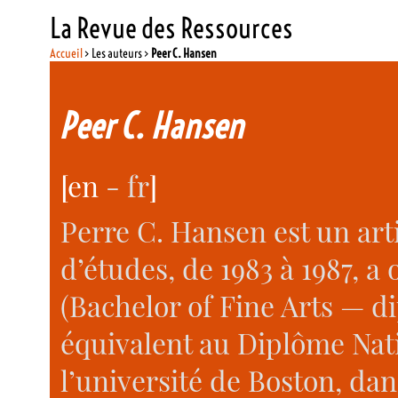
La Revue des Ressources
Accueil
> Les auteurs >
Peer C. Hansen
Peer C. Hansen
[
en
- fr
]
Perre C. Hansen est un art
d’études, de 1983 à 1987, a
(Bachelor of Fine Arts — 
équivalent au Diplôme Nati
l’université de Boston, dans