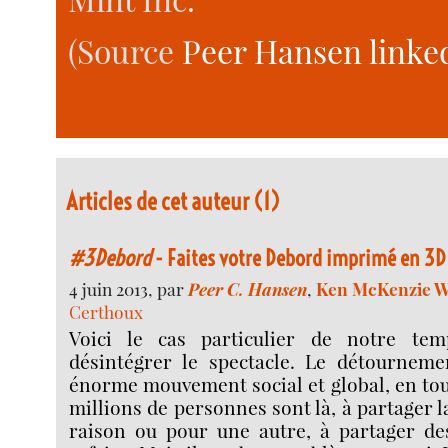
(Source
Peer Hansen linke
Articles de cet auteur (1)
#3Debord
- Faites votre Debord imprimé en 3D
4 juin 2013, par
Peer C. Hansen
,
Ken McKenzie 
Certhoux
Voici le cas particulier de notre te
désintégrer le spectacle. Le détourneme
énorme mouvement social et global, en tou
millions de personnes sont là, à partager 
raison ou pour une autre, à partager des