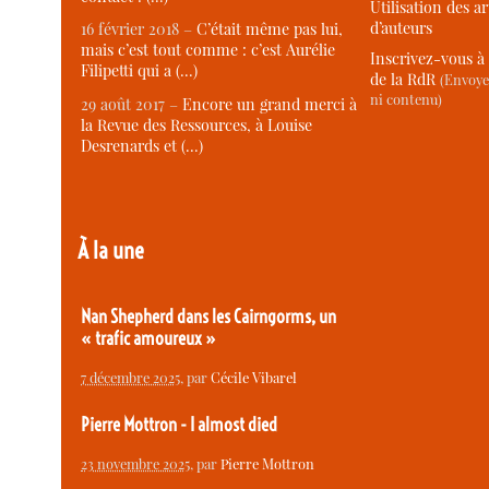
Utilisation des ar
d’auteurs
16 février 2018 –
C’était même pas lui,
mais c’est tout comme : c’est Aurélie
Inscrivez-vous à 
Filipetti qui a (…)
de la RdR
(Envoye
ni contenu)
29 août 2017 –
Encore un grand merci à
la Revue des Ressources, à Louise
Desrenards et (…)
À la une
Nan Shepherd dans les Cairngorms, un
« trafic amoureux »
7 décembre 2025
, par
Cécile Vibarel
Pierre Mottron - I almost died
23 novembre 2025
, par
Pierre Mottron