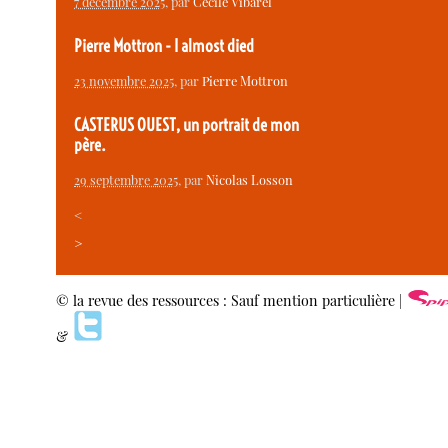
7 décembre 2025
, par
Cécile Vibarel
Pierre Mottron - I almost died
23 novembre 2025
, par
Pierre Mottron
CASTERUS OUEST, un portrait de mon
père.
29 septembre 2025
, par
Nicolas Losson
<
>
© la revue des ressources : Sauf mention particulière |
&