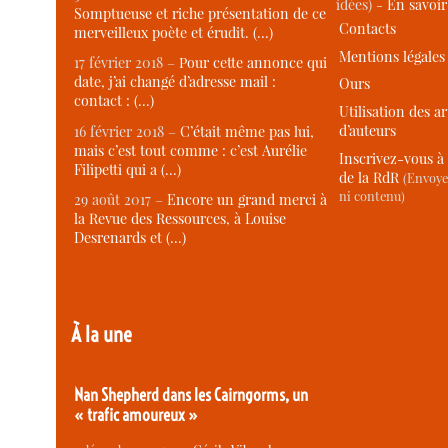
idées) -
En savoi
Somptueuse et riche présentation de ce
Contacts
merveilleux poète et érudit. (…)
Mentions légales
17 février 2018 –
Pour cette annonce qui
date, j’ai changé d’adresse mail :
Ours
contact : (…)
Utilisation des ar
d’auteurs
16 février 2018 –
C’était même pas lui,
mais c’est tout comme : c’est Aurélie
Inscrivez-vous à 
Filipetti qui a (…)
de la RdR
(Envoye
ni contenu)
29 août 2017 –
Encore un grand merci à
la Revue des Ressources, à Louise
Desrenards et (…)
À la une
Nan Shepherd dans les Cairngorms, un
« trafic amoureux »