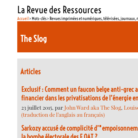
La Revue des Ressources
Accueil
> Mots-clés > Revues imprimées et numériques, télévisées, journaux,
The Slog
Articles
Exclusif : Comment un faucon belge anti-grec a
financier dans les privatisations de l’énergie e
23 juillet 2015, par
John Ward aka The Slog
,
Louis
(traduction de l’anglais au français)
Sarkozy accusé de complicité d’"empoisonneme
la bombe électorale des F OAT ?