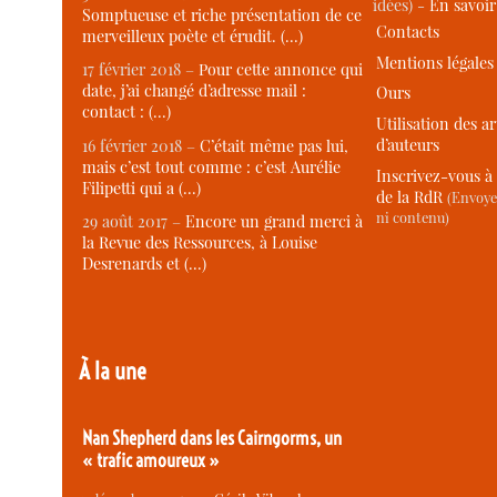
idées) -
En savoi
Somptueuse et riche présentation de ce
Contacts
merveilleux poète et érudit. (…)
Mentions légales
17 février 2018 –
Pour cette annonce qui
date, j’ai changé d’adresse mail :
Ours
contact : (…)
Utilisation des ar
d’auteurs
16 février 2018 –
C’était même pas lui,
mais c’est tout comme : c’est Aurélie
Inscrivez-vous à 
Filipetti qui a (…)
de la RdR
(Envoye
ni contenu)
29 août 2017 –
Encore un grand merci à
la Revue des Ressources, à Louise
Desrenards et (…)
À la une
Nan Shepherd dans les Cairngorms, un
« trafic amoureux »