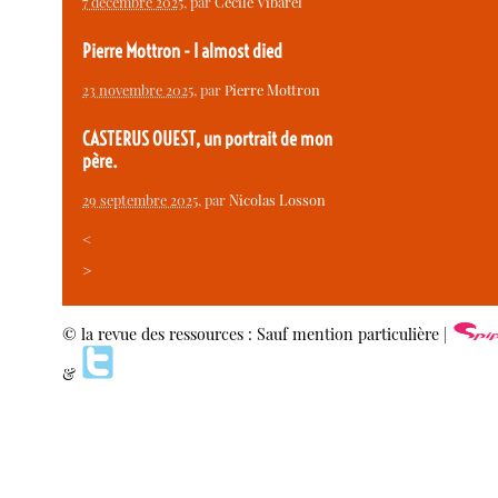
7 décembre 2025
, par
Cécile Vibarel
Pierre Mottron - I almost died
23 novembre 2025
, par
Pierre Mottron
CASTERUS OUEST, un portrait de mon
père.
29 septembre 2025
, par
Nicolas Losson
<
>
© la revue des ressources : Sauf mention particulière |
&