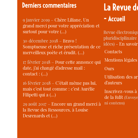
Derniers commentaires
La Revue d
-
Accueil
9 janvier 2019 –
Chère Liliane, Un
grand merci pour votre appréciation et
surtout pour votre (…)
Revue électroniqu
pluridisciplinaire 
30 décembre 2018 –
Bravo !
idées) -
En savoi
Somptueuse et riche présentation de ce
Contacts
merveilleux poète et érudit. (…)
Mentions légales
17 février 2018 –
Pour cette annonce qui
date, j’ai changé d’adresse mail :
Ours
contact : (…)
Utilisation des ar
d’auteurs
16 février 2018 –
C’était même pas lui,
mais c’est tout comme : c’est Aurélie
Inscrivez-vous à 
Filipetti qui a (…)
de la RdR
(Envoye
ni contenu)
29 août 2017 –
Encore un grand merci à
la Revue des Ressources, à Louise
Desrenards et (…)