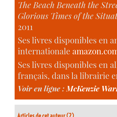
The Beach Beneath the Stree
Glorious Times of the Situa
2011
Ses livres disponibles en an
internationale
amazon.co
Ses livres disponibles en a
français, dans la librairie 
Voir en ligne :
McKenzie Wark
Articles de cet auteur (2)