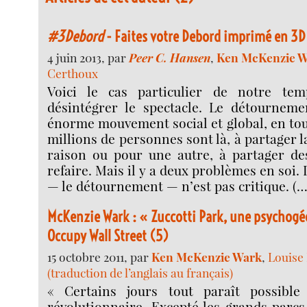
#3Debord
- Faites votre Debord imprimé en 3D
4 juin 2013, par
Peer C. Hansen
,
Ken McKenzie 
Certhoux
Voici le cas particulier de notre te
désintégrer le spectacle. Le détourneme
énorme mouvement social et global, en tou
millions de personnes sont là, à partager 
raison ou pour une autre, à partager des
refaire. Mais il y a deux problèmes en soi. 
— le détournement — n’est pas critique. (…
McKenzie Wark : « Zuccotti Park, une psychogé
Occupy Wall Street (5)
15 octobre 2011, par
Ken McKenzie Wark
,
Louise
(traduction de l’anglais au français)
« Certains jours tout paraît possible
révolutionnaire. Excepté les grands parcs