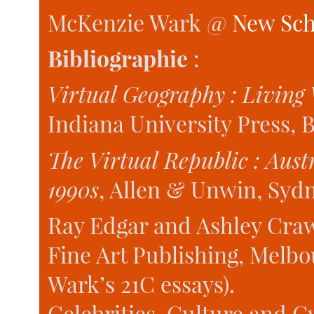
McKenzie Wark @
New Sch
Bibliographie
:
Virtual Geography : Living
Indiana University Press, 
The Virtual Republic : Austr
1990s
, Allen & Unwin, Sydn
Ray Edgar and Ashley Craw
Fine Art Publishing, Melbo
Wark’s 21C essays).
Celebrities, Culture and C