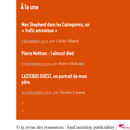
À la une
Nan Shepherd dans les Cairngorms, un
« trafic amoureux »
7 décembre 2025
, par
Cécile Vibarel
Pierre Mottron - I almost died
23 novembre 2025
, par
Pierre Mottron
CASTERUS OUEST, un portrait de mon
père.
29 septembre 2025
, par
Nicolas Losson
<
>
© la revue des ressources : Sauf mention particulière |