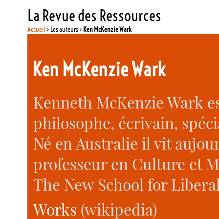
La Revue des Ressources
Accueil
> Les auteurs >
Ken McKenzie Wark
Ken McKenzie Wark
Kenneth McKenzie Wark est
philosophe, écrivain, spéc
Né en Australie il vit aujou
professeur en Culture et 
The New School for Liberal
Works
(wikipedia)